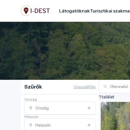
Ugrás
Látogatóknak
Turisztikai szakma
a
tartalomra
Szűrők
Visszaállítás
1 találat
Ország
Helyszín