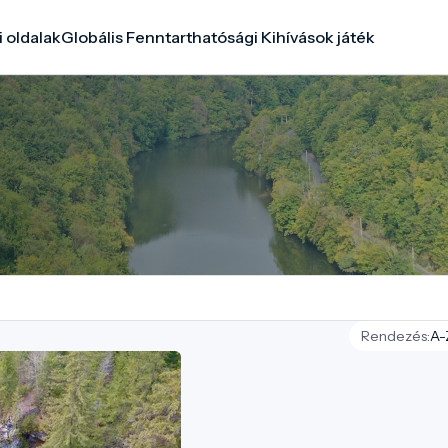
i oldalak
Globális Fenntarthatósági Kihívások játék
Rendezés: