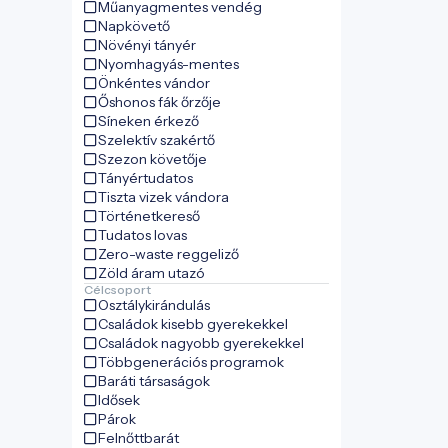
Műanyagmentes vendég
Napkövető
Növényi tányér
Nyomhagyás-mentes
Önkéntes vándor
Őshonos fák őrzője
Síneken érkező
Szelektív szakértő
Szezon követője
Tányértudatos
Tiszta vizek vándora
Történetkereső
Tudatos lovas
Zero-waste reggeliző
Zöld áram utazó
Célcsoport
Osztálykirándulás
Családok kisebb gyerekekkel
Családok nagyobb gyerekekkel
Többgenerációs programok
Baráti társaságok
Idősek
Párok
Felnőttbarát