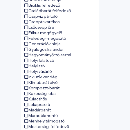
Biciklis felfedező
Családbarát felfedező
Csapvíz pártoló
Csepptakarékos
Esőcsepp őre
Etikus megfigyelő
Felesleg-megosztó
Generációk hídja
Gyalogos kalandor
Hagyományőrző asztal
Helyi falatozó
Helyi szív
Helyi vásárló
Inkluzív vendég
Klímabarát alvó
Komposzt-barát
Közösségi utas
Kulacshős
Lekapcsoló
Madárbarát
Maradékmentő
Menhely támogató
Mesterség-felfedező