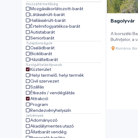
Hozzáférhetőség
Mozgásákorlátozott-barát
Látássérült-barát
Hallássérült-barát
Bagolyvár
Értelmifogyatékos-barát
Autistabarát
A borszéki Ba
Seniorbarát
Bufnițelor, a 
Tulajdonságok
legkülönlege
Családbarát
Románia, Bor
látványossága
Biciklibarát
meredek szikl
Háziállatbarát
magasodik, és
Szolgáltatástípusok
lenyűgöző pan
Közterület
medencére, a
Helyi termelő, helyi termék
távoli Beszte
Civil szervezet
eredete a szi
Szállás
ragadozómad
Étkezés / vendéglátás
baglyokhoz k
Attrakció
megfigyelhető
Program
Rendezvényhelyszín
Jelvények
Adományozó
Akadálymentes utazó
Állatbarát vendég
Beporzók barátja