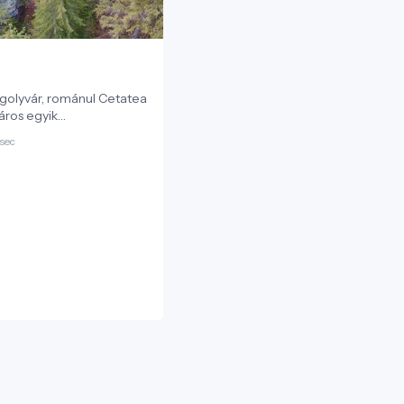
golyvár, románul Cetatea
város egyik
sebb természeti
sec
. Ez a vadregényes,
aalakzat a fürdőtelep fölé
 kilátópontként
orámát kínál a Borszéki-
 környező hegyekre és a
rce-völgyre. A név
klák környékén fészkelő
arakhoz, különösen
öthető, melyek gyakran
k a területen.