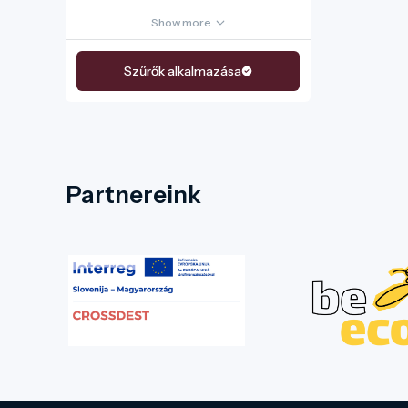
Show more
Szűrők alkalmazása
Partnereink