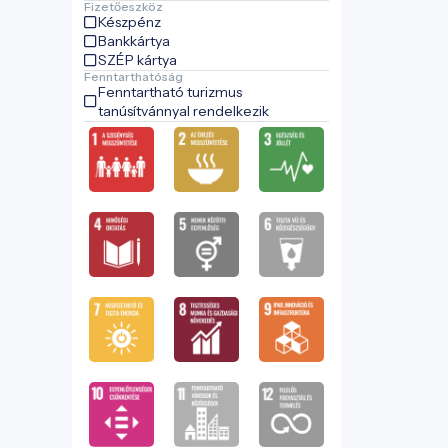
Fizetőeszköz
Készpénz
Bankkártya
SZÉP kártya
Fenntarthatóság
Fenntartható turizmus
tanúsítvánnyal rendelkezik