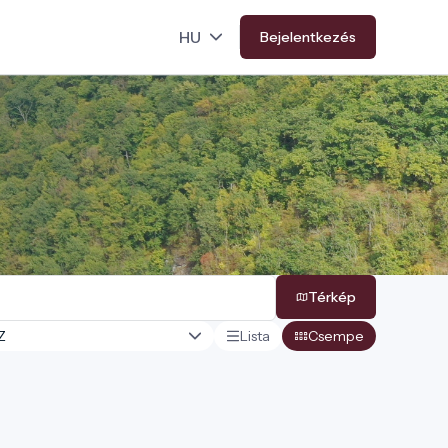
Bejelentkezés
Térkép
Lista
Csempe