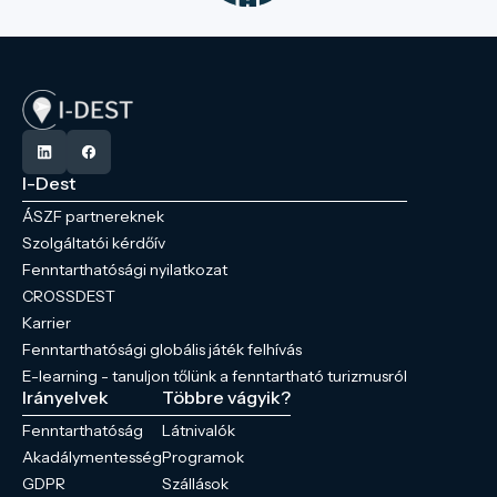
I-Dest
ÁSZF partnereknek
Szolgáltatói kérdőív
Fenntarthatósági nyilatkozat
CROSSDEST
Karrier
Fenntarthatósági globális játék felhívás
E-learning - tanuljon tőlünk a fenntartható turizmusról
Irányelvek
Többre vágyik?
Fenntarthatóság
Látnivalók
Akadálymentesség
Programok
GDPR
Szállások