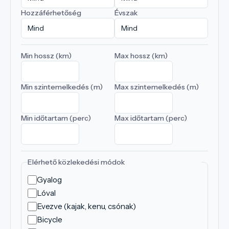
Hozzáférhetőség
Évszak
Min hossz (km)
Max hossz (km)
Min szintemelkedés (m)
Max szintemelkedés (m)
Min időtartam (perc)
Max időtartam (perc)
Elérhető közlekedési módok
Gyalog
Lóval
Evezve (kajak, kenu, csónak)
Bicycle