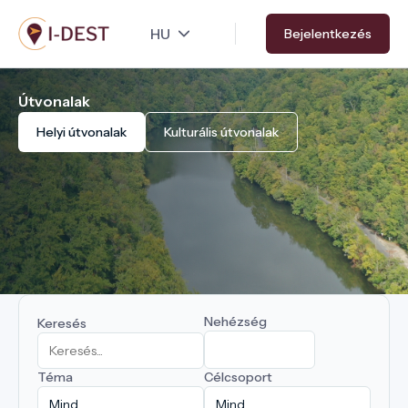
Ugrás
Bejelentkezés
a
tartalomra
Útvonalak
Helyi útvonalak
Kulturális útvonalak
Nehézség
Keresés
Téma
Célcsoport