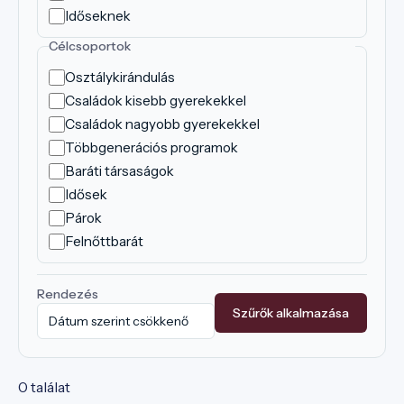
Időseknek
Célcsoportok
Osztálykirándulás
Családok kisebb gyerekekkel
Családok nagyobb gyerekekkel
Többgenerációs programok
Baráti társaságok
Idősek
Párok
Felnőttbarát
Rendezés
Szűrők alkalmazása
0 találat