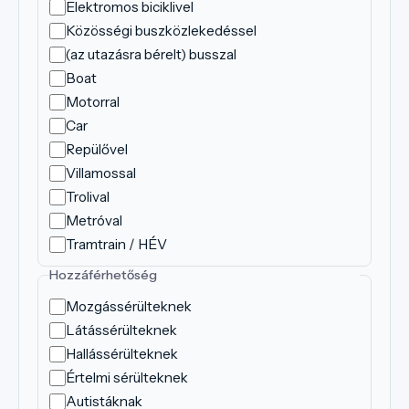
Elektromos biciklivel
Közösségi buszközlekedéssel
(az utazásra bérelt) busszal
Boat
Motorral
Car
Repülővel
Villamossal
Trolival
Metróval
Tramtrain / HÉV
Hozzáférhetőség
Mozgássérülteknek
Látássérülteknek
Hallássérülteknek
Értelmi sérülteknek
Autistáknak