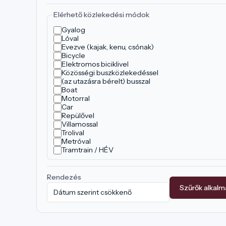
Elérhető közlekedési módok
Gyalog
Lóval
Evezve (kajak, kenu, csónak)
Bicycle
Elektromos biciklivel
Közösségi buszközlekedéssel
(az utazásra bérelt) busszal
Boat
Motorral
Car
Repülővel
Villamossal
Trolival
Metróval
Tramtrain / HÉV
Rendezés
Szűrők alkal