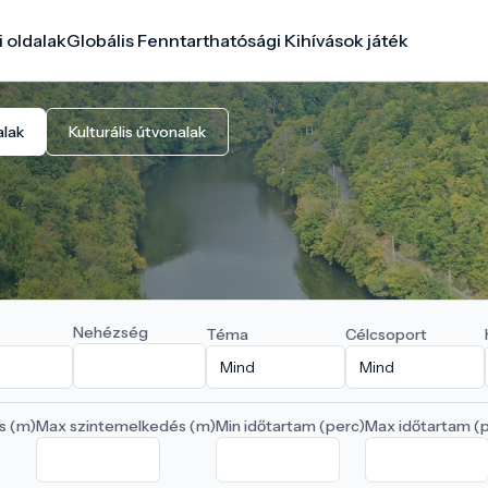
i oldalak
Globális Fenntarthatósági Kihívások játék
alak
Kulturális útvonalak
Nehézség
Téma
Célcsoport
s (m)
Max szintemelkedés (m)
Min időtartam (perc)
Max időtartam (