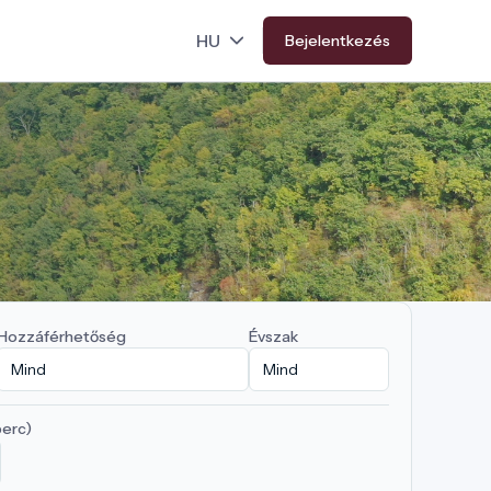
Bejelentkezés
Hozzáférhetőség
Évszak
perc)