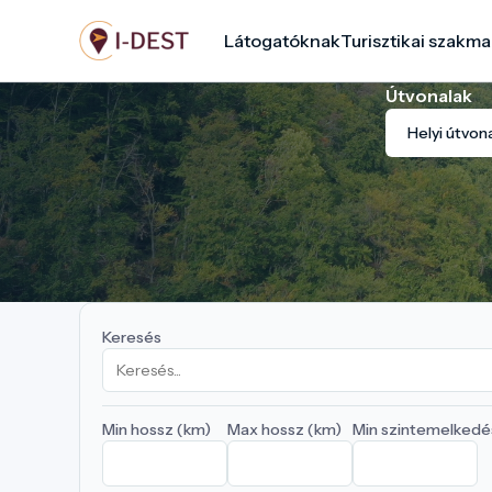
Ugrás
Látogatóknak
Turisztikai szakma
a
tartalomra
Útvonalak
Helyi útvon
Keresés
Min hossz (km)
Max hossz (km)
Min szintemelkedé