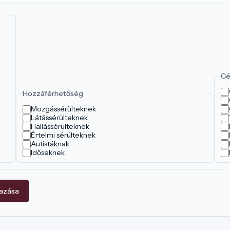
Cé
Hozzáférhetőség
Mozgássérülteknek
Látássérülteknek
Hallássérülteknek
Értelmi sérülteknek
Autistáknak
Időseknek
mazása