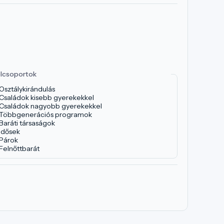
lcsoportok
Osztálykirándulás
Családok kisebb gyerekekkel
Családok nagyobb gyerekekkel
Többgenerációs programok
Baráti társaságok
Idősek
Párok
Felnőttbarát