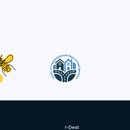
I-Dest