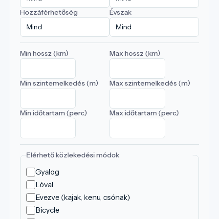
Hozzáférhetőség
Évszak
Min hossz (km)
Max hossz (km)
Min szintemelkedés (m)
Max szintemelkedés (m)
Min időtartam (perc)
Max időtartam (perc)
Elérhető közlekedési módok
Gyalog
Lóval
Evezve (kajak, kenu, csónak)
Bicycle