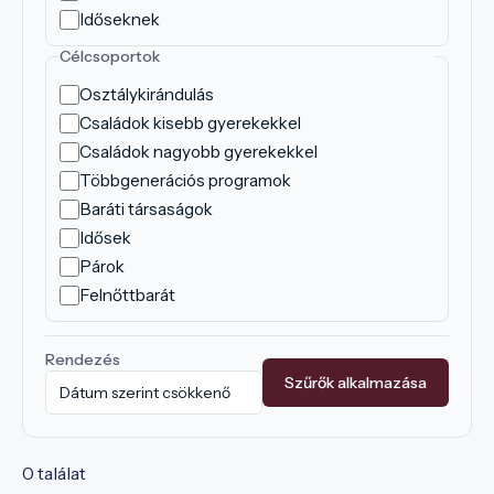
Időseknek
Célcsoportok
Osztálykirándulás
Családok kisebb gyerekekkel
Családok nagyobb gyerekekkel
Többgenerációs programok
Baráti társaságok
Idősek
Párok
Felnőttbarát
Rendezés
Szűrők alkalmazása
0 találat