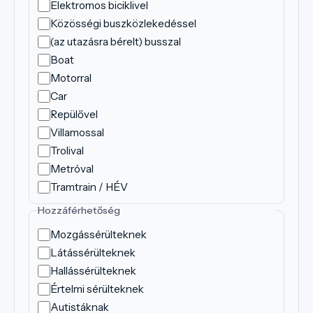
Elektromos biciklivel
Közösségi buszközlekedéssel
(az utazásra bérelt) busszal
Boat
Motorral
Car
Repülővel
Villamossal
Trolival
Metróval
Tramtrain / HÉV
Hozzáférhetőség
Mozgássérülteknek
Látássérülteknek
Hallássérülteknek
Értelmi sérülteknek
Autistáknak