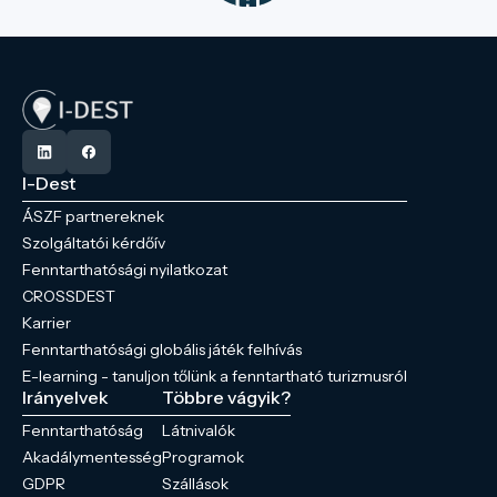
I-Dest
ÁSZF partnereknek
Szolgáltatói kérdőív
Fenntarthatósági nyilatkozat
CROSSDEST
Karrier
Fenntarthatósági globális játék felhívás
E-learning - tanuljon tőlünk a fenntartható turizmusról
Irányelvek
Többre vágyik?
Fenntarthatóság
Látnivalók
Akadálymentesség
Programok
GDPR
Szállások