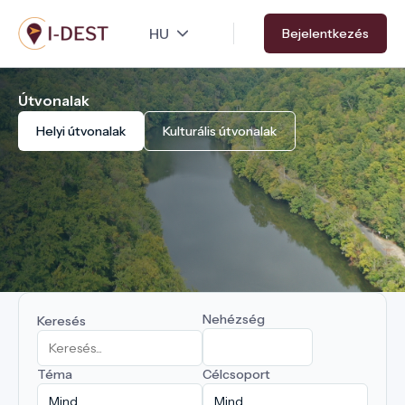
Ugrás
Bejelentkezés
a
tartalomra
Útvonalak
Helyi útvonalak
Kulturális útvonalak
Nehézség
Keresés
Téma
Célcsoport