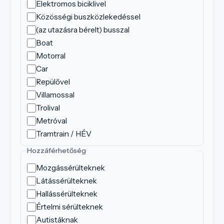
Elektromos biciklivel
Közösségi buszközlekedéssel
(az utazásra bérelt) busszal
Boat
Motorral
Car
Repülővel
Villamossal
Trolival
Metróval
Tramtrain / HÉV
Hozzáférhetőség
Mozgássérülteknek
Látássérülteknek
Hallássérülteknek
Értelmi sérülteknek
Autistáknak