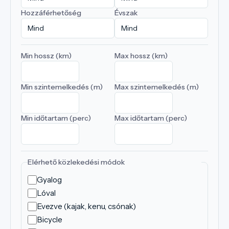
Hozzáférhetőség
Évszak
Min hossz (km)
Max hossz (km)
Min szintemelkedés (m)
Max szintemelkedés (m)
Min időtartam (perc)
Max időtartam (perc)
Elérhető közlekedési módok
Gyalog
Lóval
Evezve (kajak, kenu, csónak)
Bicycle