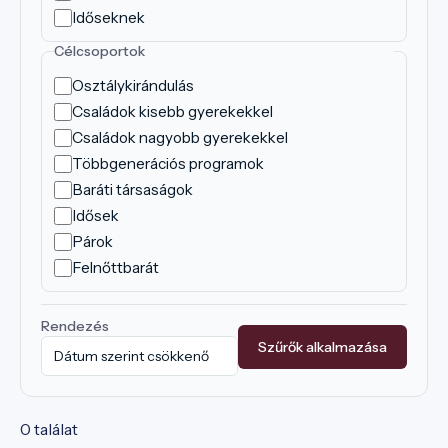
Időseknek
Célcsoportok
Osztálykirándulás
Családok kisebb gyerekekkel
Családok nagyobb gyerekekkel
Többgenerációs programok
Baráti társaságok
Idősek
Párok
Felnőttbarát
Rendezés
Szűrők alkalmazása
0 találat