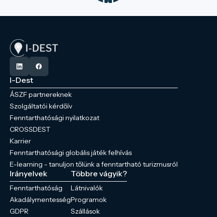
I-Dest
ÁSZF partnereknek
Szolgáltatói kérdőív
Fenntarthatósági nyilatkozat
CROSSDEST
Karrier
Fenntarthatósági globális játék felhívás
E-learning - tanuljon tőlünk a fenntartható turizmusról
Irányelvek
Többre vágyik?
Fenntarthatóság
Látnivalók
Akadálymentesség
Programok
GDPR
Szállások