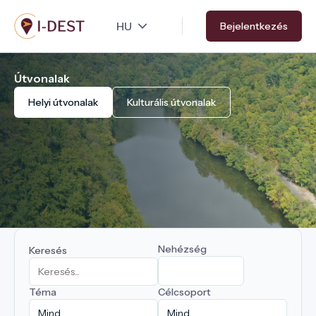
Ugrás
Bejelentkezés
a
tartalomra
Útvonalak
Helyi útvonalak
Kulturális útvonalak
Nehézség
Keresés
Téma
Célcsoport