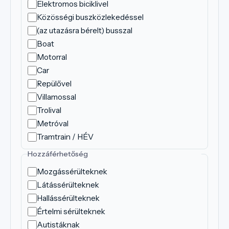
Elektromos biciklivel
Közösségi buszközlekedéssel
(az utazásra bérelt) busszal
Boat
Motorral
Car
Repülővel
Villamossal
Trolival
Metróval
Tramtrain / HÉV
Hozzáférhetőség
Mozgássérülteknek
Látássérülteknek
Hallássérülteknek
Értelmi sérülteknek
Autistáknak