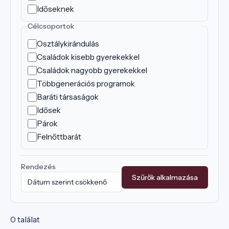
Időseknek
Célcsoportok
Osztálykirándulás
Családok kisebb gyerekekkel
Családok nagyobb gyerekekkel
Többgenerációs programok
Baráti társaságok
Idősek
Párok
Felnőttbarát
Rendezés
Szűrők alkalmazása
0 találat