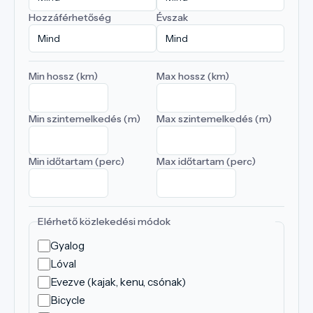
Hozzáférhetőség
Évszak
Min hossz (km)
Max hossz (km)
Min szintemelkedés (m)
Max szintemelkedés (m)
Min időtartam (perc)
Max időtartam (perc)
Elérhető közlekedési módok
Gyalog
Lóval
Evezve (kajak, kenu, csónak)
Bicycle