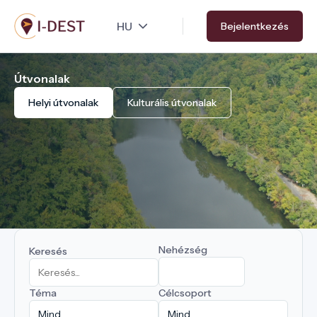
Ugrás
Bejelentkezés
a
tartalomra
Útvonalak
Helyi útvonalak
Kulturális útvonalak
Nehézség
Keresés
Téma
Célcsoport