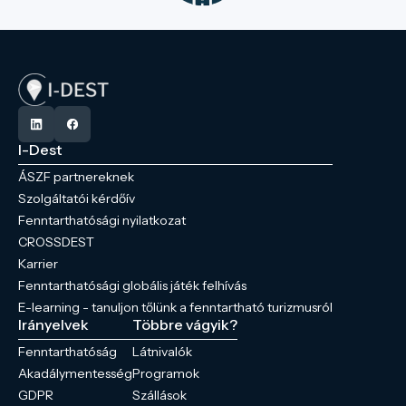
I-Dest
ÁSZF partnereknek
Szolgáltatói kérdőív
Fenntarthatósági nyilatkozat
CROSSDEST
Karrier
Fenntarthatósági globális játék felhívás
E-learning - tanuljon tőlünk a fenntartható turizmusról
Irányelvek
Többre vágyik?
Fenntarthatóság
Látnivalók
Akadálymentesség
Programok
GDPR
Szállások