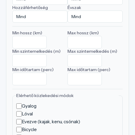
Hozzáférhetőség
Évszak
Min hossz (km)
Max hossz (km)
Min szintemelkedés (m)
Max szintemelkedés (m)
Min időtartam (perc)
Max időtartam (perc)
Elérhető közlekedési módok
Gyalog
Lóval
Evezve (kajak, kenu, csónak)
Bicycle