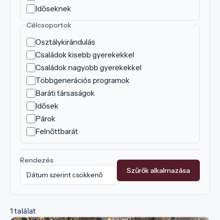
Időseknek
Célcsoportok
Osztálykirándulás
Családok kisebb gyerekekkel
Családok nagyobb gyerekekkel
Többgenerációs programok
Baráti társaságok
Idősek
Párok
Felnőttbarát
Rendezés
Szűrők alkalmazása
1 találat