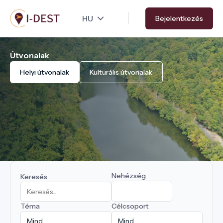
Ugrás
Bejelentkezés
a
tartalomra
Útvonalak
Helyi útvonalak
Kulturális útvonalak
Nehézség
Keresés
Téma
Célcsoport