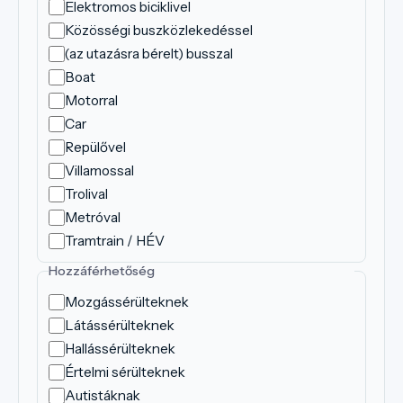
Elektromos biciklivel
Közösségi buszközlekedéssel
(az utazásra bérelt) busszal
Boat
Motorral
Car
Repülővel
Villamossal
Trolival
Metróval
Tramtrain / HÉV
Hozzáférhetőség
Mozgássérülteknek
Látássérülteknek
Hallássérülteknek
Értelmi sérülteknek
Autistáknak