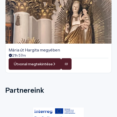
Mária út Hargita megyében
21h 57m
Útvonal megtekintése
Partnereink