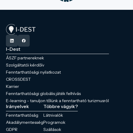
I-Dest
ÁSZF partnereknek
Szolgáltatói kérdőív
Fenntarthatósági nyilatkozat
CROSSDEST
Karrier
Fenntarthatósági globális játék felhívás
E-learning - tanuljon tőlünk a fenntartható turizmusról
Irányelvek
Többre vágyik?
Fenntarthatóság
Látnivalók
Akadálymentesség
Programok
GDPR
Szállások