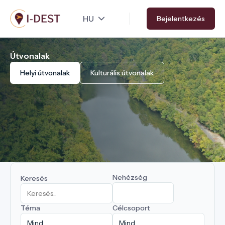
Ugrás
Bejelentkezés
a
tartalomra
Útvonalak
Helyi útvonalak
Kulturális útvonalak
Nehézség
Keresés
Téma
Célcsoport