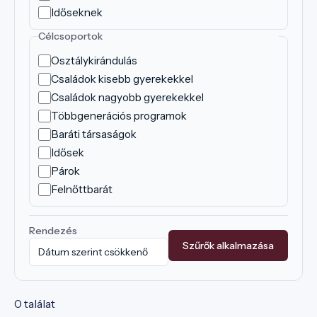
Időseknek
Célcsoportok
Osztálykirándulás
Családok kisebb gyerekekkel
Családok nagyobb gyerekekkel
Többgenerációs programok
Baráti társaságok
Idősek
Párok
Felnőttbarát
Rendezés
Szűrők alkalmazása
0 találat