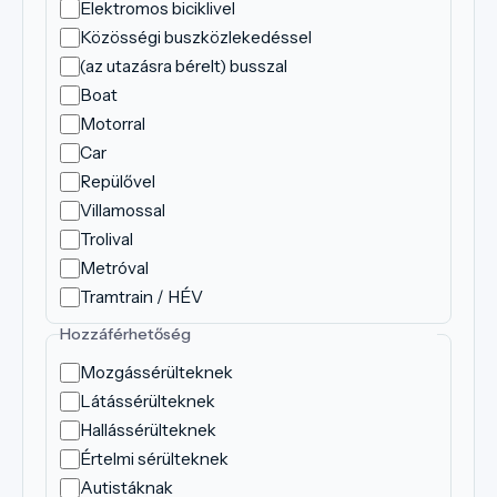
Elektromos biciklivel
Közösségi buszközlekedéssel
(az utazásra bérelt) busszal
Boat
Motorral
Car
Repülővel
Villamossal
Trolival
Metróval
Tramtrain / HÉV
Hozzáférhetőség
Mozgássérülteknek
Látássérülteknek
Hallássérülteknek
Értelmi sérülteknek
Autistáknak