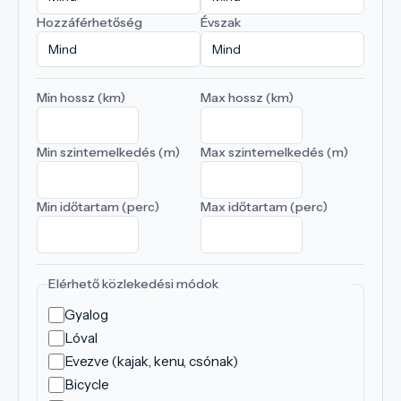
Hozzáférhetőség
Évszak
Min hossz (km)
Max hossz (km)
Min szintemelkedés (m)
Max szintemelkedés (m)
Min időtartam (perc)
Max időtartam (perc)
Elérhető közlekedési módok
Gyalog
Lóval
Evezve (kajak, kenu, csónak)
Bicycle