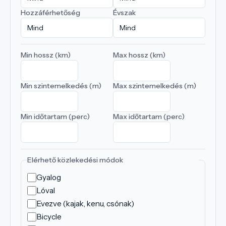
Hozzáférhetőség
Évszak
Min hossz (km)
Max hossz (km)
Min szintemelkedés (m)
Max szintemelkedés (m)
Min időtartam (perc)
Max időtartam (perc)
Elérhető közlekedési módok
Gyalog
Lóval
Evezve (kajak, kenu, csónak)
Bicycle