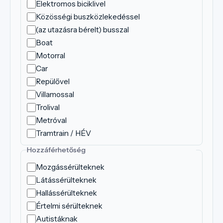
Elektromos biciklivel
Közösségi buszközlekedéssel
(az utazásra bérelt) busszal
Boat
Motorral
Car
Repülővel
Villamossal
Trolival
Metróval
Tramtrain / HÉV
Hozzáférhetőség
Mozgássérülteknek
Látássérülteknek
Hallássérülteknek
Értelmi sérülteknek
Autistáknak