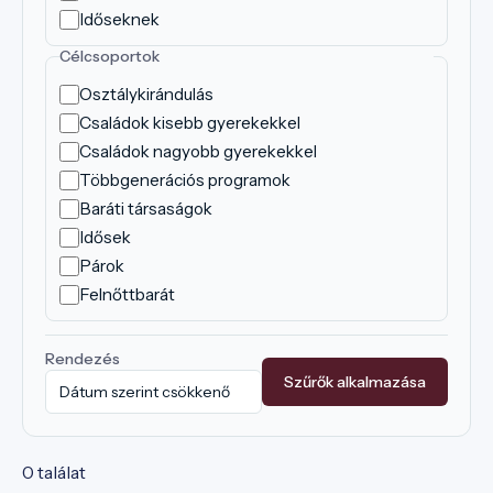
Időseknek
Célcsoportok
Osztálykirándulás
Családok kisebb gyerekekkel
Családok nagyobb gyerekekkel
Többgenerációs programok
Baráti társaságok
Idősek
Párok
Felnőttbarát
Rendezés
Szűrők alkalmazása
0 találat