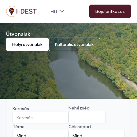
Ugrás
Bejelentkezés
a
tartalomra
Útvonalak
Helyi útvonalak
Kulturális útvonalak
Nehézség
Keresés
Téma
Célcsoport