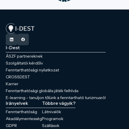
I-Dest
ÁSZF partnereknek
Szolgáltatói kérdőív
Fenntarthatósági nyilatkozat
CROSSDEST
Karrier
Fenntarthatósági globális játék felhívás
E-learning - tanuljon tőlünk a fenntartható turizmusról
Irányelvek
Többre vágyik?
Fenntarthatóság
Látnivalók
Akadálymentesség
Programok
GDPR
Szállások