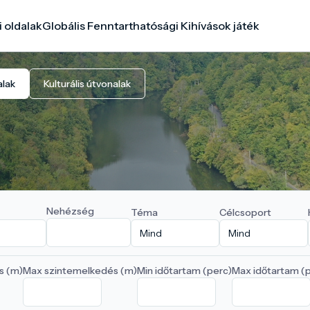
i oldalak
Globális Fenntarthatósági Kihívások játék
alak
Kulturális útvonalak
Nehézség
Téma
Célcsoport
s (m)
Max szintemelkedés (m)
Min időtartam (perc)
Max időtartam (