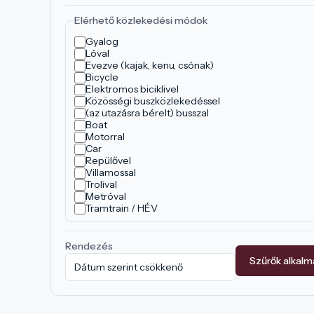
Elérhető közlekedési módok
Gyalog
Lóval
Evezve (kajak, kenu, csónak)
Bicycle
Elektromos biciklivel
Közösségi buszközlekedéssel
(az utazásra bérelt) busszal
Boat
Motorral
Car
Repülővel
Villamossal
Trolival
Metróval
Tramtrain / HÉV
Rendezés
Szűrők alkal