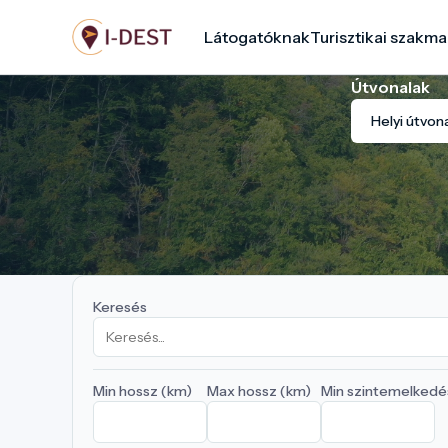
Ugrás
Látogatóknak
Turisztikai szakma
a
tartalomra
Útvonalak
Helyi útvon
Keresés
Min hossz (km)
Max hossz (km)
Min szintemelkedé