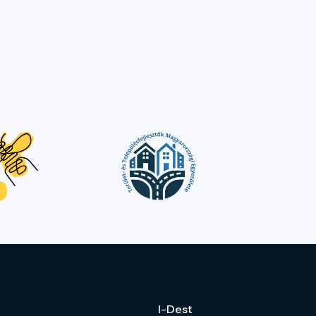
I-Dest