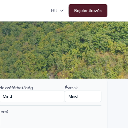
Bejelentkezés
Hozzáférhetőség
Évszak
perc)