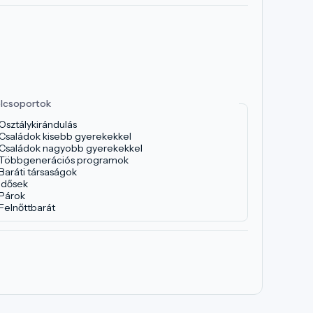
lcsoportok
Osztálykirándulás
Családok kisebb gyerekekkel
Családok nagyobb gyerekekkel
Többgenerációs programok
Baráti társaságok
Idősek
Párok
Felnőttbarát