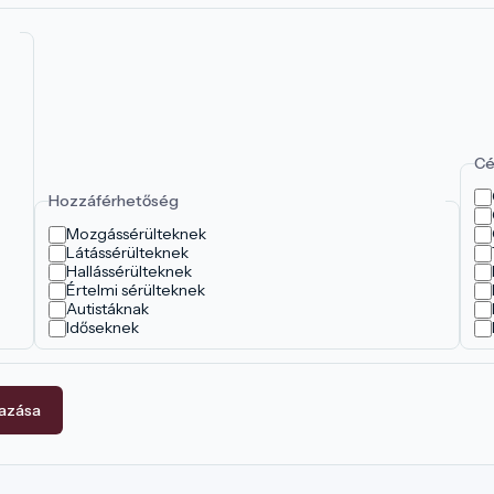
Cé
Hozzáférhetőség
Mozgássérülteknek
Látássérülteknek
Hallássérülteknek
Értelmi sérülteknek
Autistáknak
Időseknek
mazása