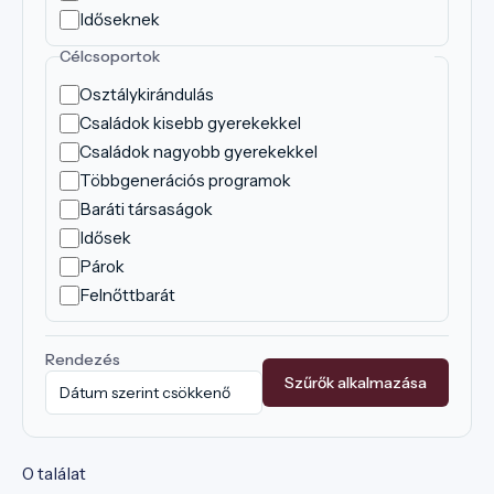
Időseknek
Célcsoportok
Osztálykirándulás
Családok kisebb gyerekekkel
Családok nagyobb gyerekekkel
Többgenerációs programok
Baráti társaságok
Idősek
Párok
Felnőttbarát
Rendezés
Szűrők alkalmazása
0 találat