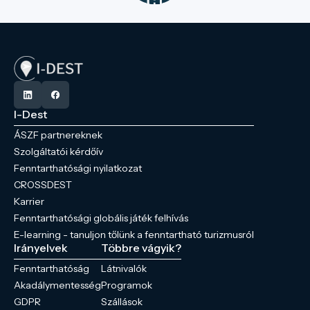
I-Dest
ÁSZF partnereknek
Szolgáltatói kérdőív
Fenntarthatósági nyilatkozat
CROSSDEST
Karrier
Fenntarthatósági globális játék felhívás
E-learning - tanuljon tőlünk a fenntartható turizmusról
Irányelvek
Többre vágyik?
Fenntarthatóság
Látnivalók
Akadálymentesség
Programok
GDPR
Szállások