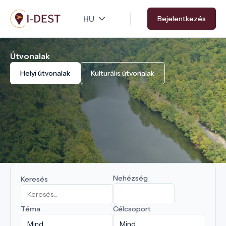
Ugrás
Bejelentkezés
a
tartalomra
Útvonalak
Helyi útvonalak
Kulturális útvonalak
Nehézség
Keresés
Téma
Célcsoport