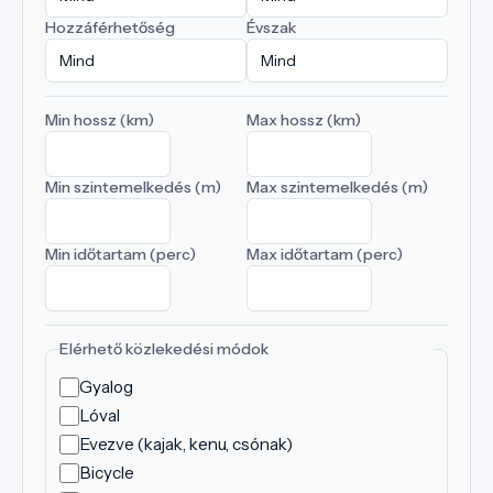
Hozzáférhetőség
Évszak
Min hossz (km)
Max hossz (km)
Min szintemelkedés (m)
Max szintemelkedés (m)
Min időtartam (perc)
Max időtartam (perc)
Elérhető közlekedési módok
Gyalog
Lóval
Evezve (kajak, kenu, csónak)
Bicycle