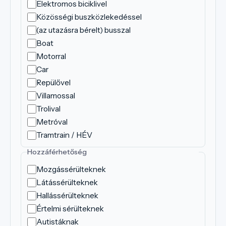
Elektromos biciklivel
Közösségi buszközlekedéssel
(az utazásra bérelt) busszal
Boat
Motorral
Car
Repülővel
Villamossal
Trolival
Metróval
Tramtrain / HÉV
Hozzáférhetőség
Mozgássérülteknek
Látássérülteknek
Hallássérülteknek
Értelmi sérülteknek
Autistáknak