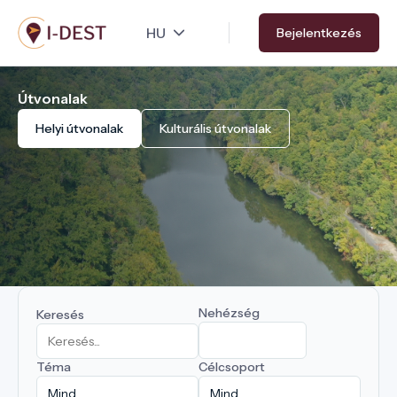
Ugrás
Bejelentkezés
a
tartalomra
Útvonalak
Helyi útvonalak
Kulturális útvonalak
Nehézség
Keresés
Téma
Célcsoport