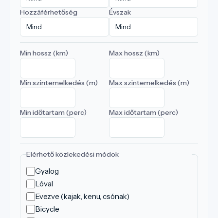
Hozzáférhetőség
Évszak
Min hossz (km)
Max hossz (km)
Min szintemelkedés (m)
Max szintemelkedés (m)
Min időtartam (perc)
Max időtartam (perc)
Elérhető közlekedési módok
Gyalog
Lóval
Evezve (kajak, kenu, csónak)
Bicycle