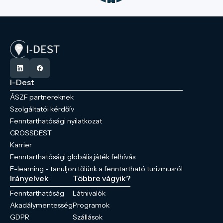
I-Dest
ÁSZF partnereknek
Szolgáltatói kérdőív
Fenntarthatósági nyilatkozat
CROSSDEST
Karrier
Fenntarthatósági globális játék felhívás
E-learning - tanuljon tőlünk a fenntartható turizmusról
Irányelvek
Többre vágyik?
Fenntarthatóság
Látnivalók
Akadálymentesség
Programok
GDPR
Szállások