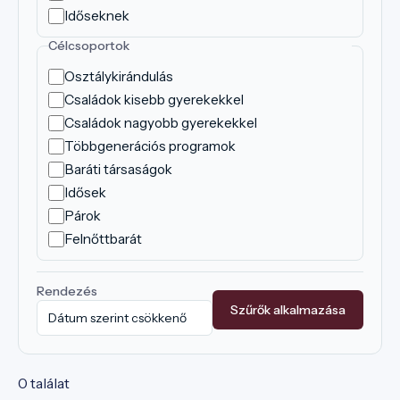
Időseknek
Célcsoportok
Osztálykirándulás
Családok kisebb gyerekekkel
Családok nagyobb gyerekekkel
Többgenerációs programok
Baráti társaságok
Idősek
Párok
Felnőttbarát
Rendezés
Szűrők alkalmazása
0 találat