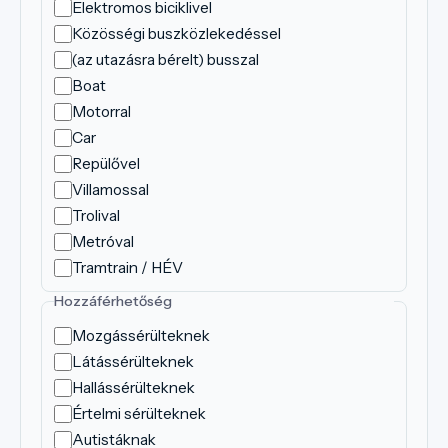
Elektromos biciklivel
Közösségi buszközlekedéssel
(az utazásra bérelt) busszal
Boat
Motorral
Car
Repülővel
Villamossal
Trolival
Metróval
Tramtrain / HÉV
Hozzáférhetőség
Mozgássérülteknek
Látássérülteknek
Hallássérülteknek
Értelmi sérülteknek
Autistáknak