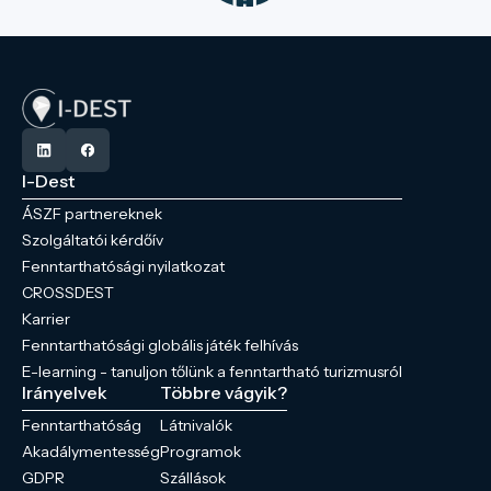
I-Dest
ÁSZF partnereknek
Szolgáltatói kérdőív
Fenntarthatósági nyilatkozat
CROSSDEST
Karrier
Fenntarthatósági globális játék felhívás
E-learning - tanuljon tőlünk a fenntartható turizmusról
Irányelvek
Többre vágyik?
Fenntarthatóság
Látnivalók
Akadálymentesség
Programok
GDPR
Szállások