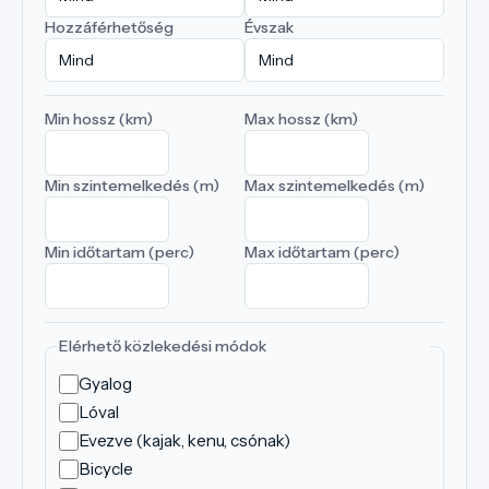
Hozzáférhetőség
Évszak
Min hossz (km)
Max hossz (km)
Min szintemelkedés (m)
Max szintemelkedés (m)
Min időtartam (perc)
Max időtartam (perc)
Elérhető közlekedési módok
Gyalog
Lóval
Evezve (kajak, kenu, csónak)
Bicycle