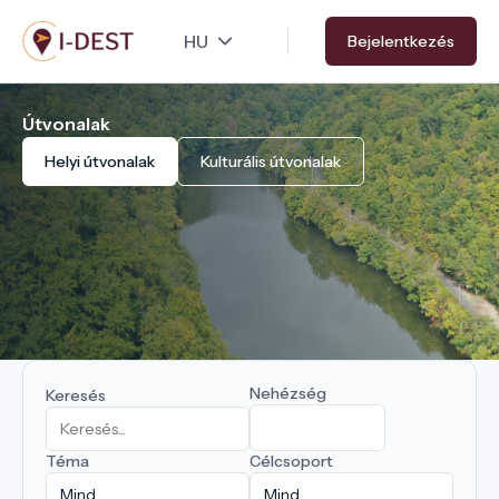
Ugrás
Bejelentkezés
a
tartalomra
Útvonalak
Helyi útvonalak
Kulturális útvonalak
Nehézség
Keresés
Téma
Célcsoport