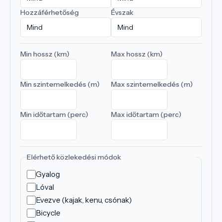
Hozzáférhetőség
Évszak
Min hossz (km)
Max hossz (km)
Min szintemelkedés (m)
Max szintemelkedés (m)
Min időtartam (perc)
Max időtartam (perc)
Elérhető közlekedési módok
Gyalog
Lóval
Evezve (kajak, kenu, csónak)
Bicycle