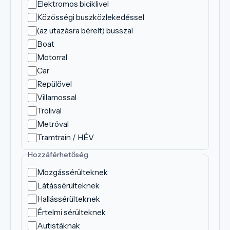
Elektromos biciklivel
Közösségi buszközlekedéssel
(az utazásra bérelt) busszal
Boat
Motorral
Car
Repülővel
Villamossal
Trolival
Metróval
Tramtrain / HÉV
Hozzáférhetőség
Mozgássérülteknek
Látássérülteknek
Hallássérülteknek
Értelmi sérülteknek
Autistáknak