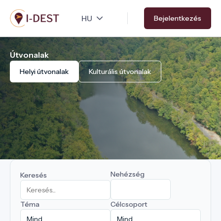
Ugrás
Bejelentkezés
a
tartalomra
Útvonalak
Helyi útvonalak
Kulturális útvonalak
Nehézség
Keresés
Téma
Célcsoport