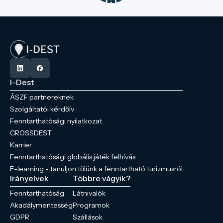
I-Dest
ÁSZF partnereknek
Szolgáltatói kérdőív
Fenntarthatósági nyilatkozat
CROSSDEST
Karrier
Fenntarthatósági globális játék felhívás
E-learning - tanuljon tőlünk a fenntartható turizmusról
Irányelvek
Többre vágyik?
Fenntarthatóság
Látnivalók
Akadálymentesség
Programok
GDPR
Szállások