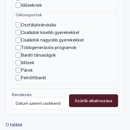
Időseknek
Célcsoportok
Osztálykirándulás
Családok kisebb gyerekekkel
Családok nagyobb gyerekekkel
Többgenerációs programok
Baráti társaságok
Idősek
Párok
Felnőttbarát
Rendezés
Szűrők alkalmazása
0 találat