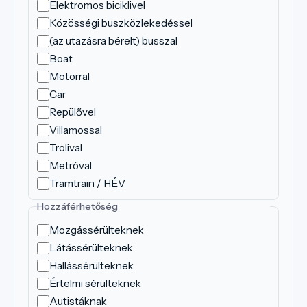
Elektromos biciklivel
Közösségi buszközlekedéssel
(az utazásra bérelt) busszal
Boat
Motorral
Car
Repülővel
Villamossal
Trolival
Metróval
Tramtrain / HÉV
Hozzáférhetőség
Mozgássérülteknek
Látássérülteknek
Hallássérülteknek
Értelmi sérülteknek
Autistáknak