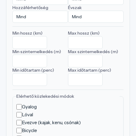
Hozzáférhetőség
Évszak
Min hossz (km)
Max hossz (km)
Min szintemelkedés (m)
Max szintemelkedés (m)
Min időtartam (perc)
Max időtartam (perc)
Elérhető közlekedési módok
Gyalog
Lóval
Evezve (kajak, kenu, csónak)
Bicycle