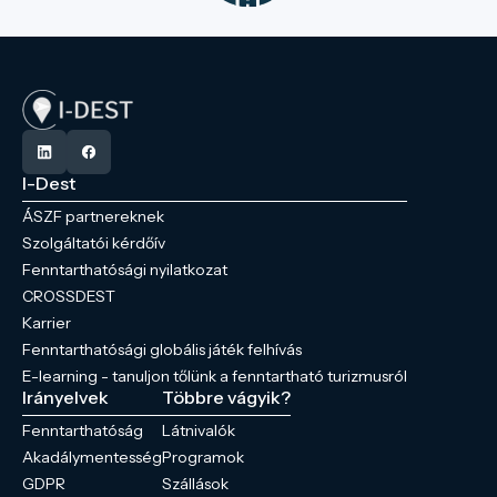
I-Dest
ÁSZF partnereknek
Szolgáltatói kérdőív
Fenntarthatósági nyilatkozat
CROSSDEST
Karrier
Fenntarthatósági globális játék felhívás
E-learning - tanuljon tőlünk a fenntartható turizmusról
Irányelvek
Többre vágyik?
Fenntarthatóság
Látnivalók
Akadálymentesség
Programok
GDPR
Szállások