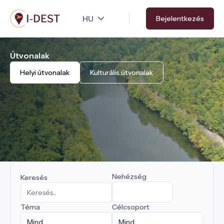
Ugrás
Bejelentkezés
a
tartalomra
Útvonalak
Helyi útvonalak
Kulturális útvonalak
Nehézség
Keresés
Téma
Célcsoport