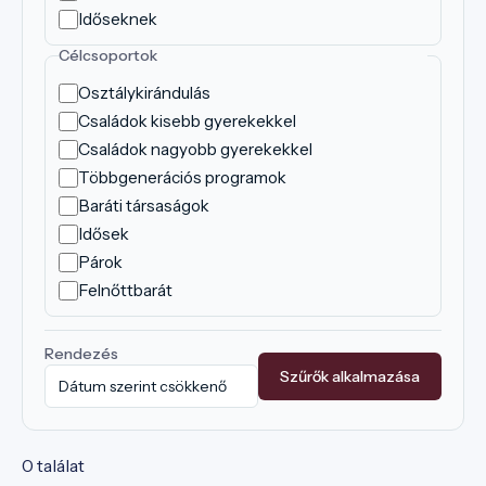
Időseknek
Célcsoportok
Osztálykirándulás
Családok kisebb gyerekekkel
Családok nagyobb gyerekekkel
Többgenerációs programok
Baráti társaságok
Idősek
Párok
Felnőttbarát
Rendezés
Szűrők alkalmazása
0 találat