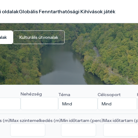
i oldalak
Globális Fenntarthatósági Kihívások játék
alak
Kulturális útvonalak
Nehézség
Téma
Célcsoport
s (m)
Max szintemelkedés (m)
Min időtartam (perc)
Max időtartam (