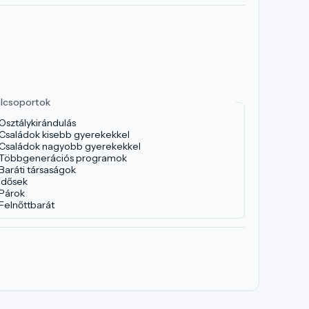
lcsoportok
Osztálykirándulás
Családok kisebb gyerekekkel
Családok nagyobb gyerekekkel
Többgenerációs programok
Baráti társaságok
Idősek
Párok
Felnőttbarát