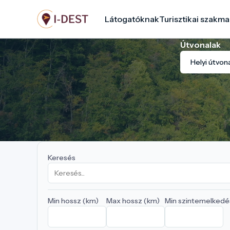
Ugrás
Látogatóknak
Turisztikai szakma
a
tartalomra
Útvonalak
Helyi útvon
Keresés
Min hossz (km)
Max hossz (km)
Min szintemelkedé