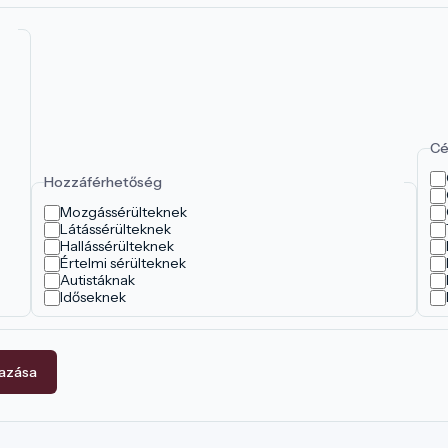
Cé
Hozzáférhetőség
Mozgássérülteknek
Látássérülteknek
Hallássérülteknek
Értelmi sérülteknek
Autistáknak
Időseknek
mazása