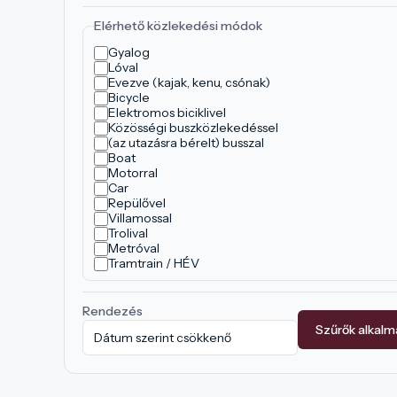
Elérhető közlekedési módok
Gyalog
Lóval
Evezve (kajak, kenu, csónak)
Bicycle
Elektromos biciklivel
Közösségi buszközlekedéssel
(az utazásra bérelt) busszal
Boat
Motorral
Car
Repülővel
Villamossal
Trolival
Metróval
Tramtrain / HÉV
Rendezés
Szűrők alkal