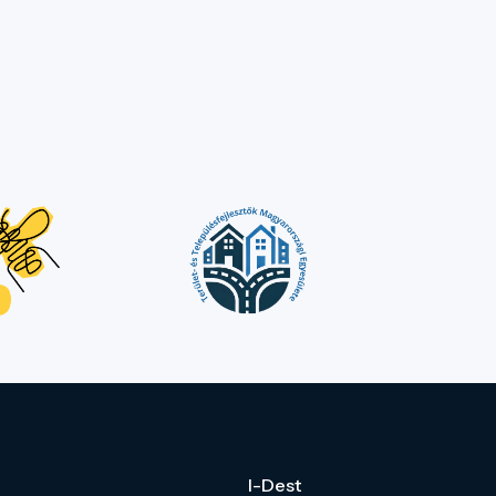
I-Dest