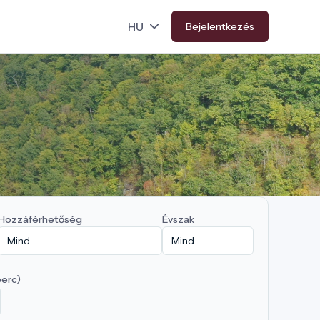
Bejelentkezés
Hozzáférhetőség
Évszak
perc)