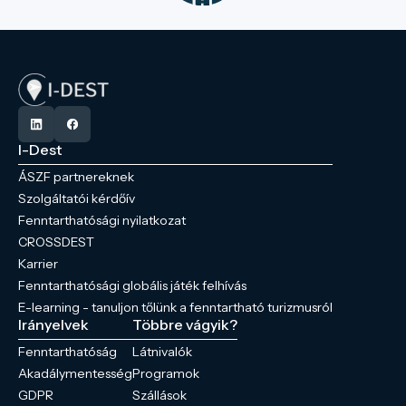
I-Dest
ÁSZF partnereknek
Szolgáltatói kérdőív
Fenntarthatósági nyilatkozat
CROSSDEST
Karrier
Fenntarthatósági globális játék felhívás
E-learning - tanuljon tőlünk a fenntartható turizmusról
Irányelvek
Többre vágyik?
Fenntarthatóság
Látnivalók
Akadálymentesség
Programok
GDPR
Szállások