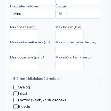
Hozzáférhetőség
Évszak
Min hossz (km)
Max hossz (km)
Min szintemelkedés (m)
Max szintemelkedés (m)
Min időtartam (perc)
Max időtartam (perc)
Elérhető közlekedési módok
Gyalog
Lóval
Evezve (kajak, kenu, csónak)
Bicycle