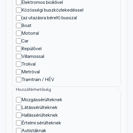
Elektromos biciklivel
Közösségi buszközlekedéssel
(az utazásra bérelt) busszal
Boat
Motorral
Car
Repülővel
Villamossal
Trolival
Metróval
Tramtrain / HÉV
Hozzáférhetőség
Mozgássérülteknek
Látássérülteknek
Hallássérülteknek
Értelmi sérülteknek
Autistáknak