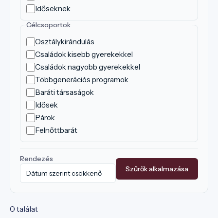
Időseknek
Célcsoportok
Osztálykirándulás
Családok kisebb gyerekekkel
Családok nagyobb gyerekekkel
Többgenerációs programok
Baráti társaságok
Idősek
Párok
Felnőttbarát
Rendezés
Szűrők alkalmazása
0 találat