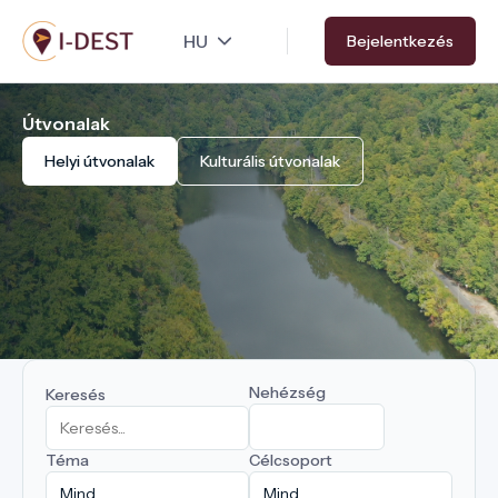
Ugrás
Bejelentkezés
a
tartalomra
Útvonalak
Helyi útvonalak
Kulturális útvonalak
Nehézség
Keresés
Téma
Célcsoport