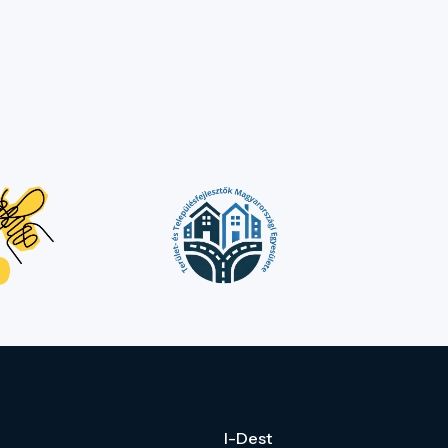
I-Dest