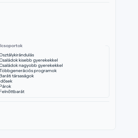
lcsoportok
Osztálykirándulás
Családok kisebb gyerekekkel
Családok nagyobb gyerekekkel
Többgenerációs programok
Baráti társaságok
Idősek
Párok
Felnőttbarát