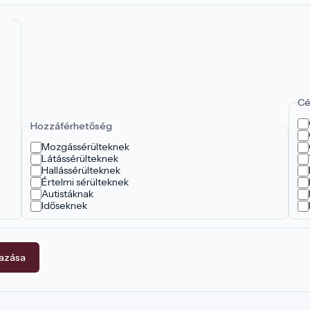
Cé
Hozzáférhetőség
Mozgássérülteknek
Látássérülteknek
Hallássérülteknek
Értelmi sérülteknek
Autistáknak
Időseknek
mazása