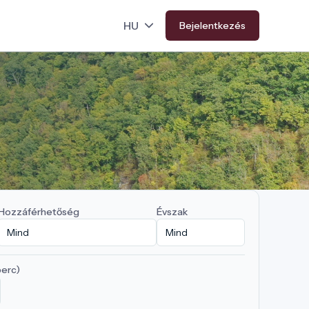
Bejelentkezés
Hozzáférhetőség
Évszak
perc)