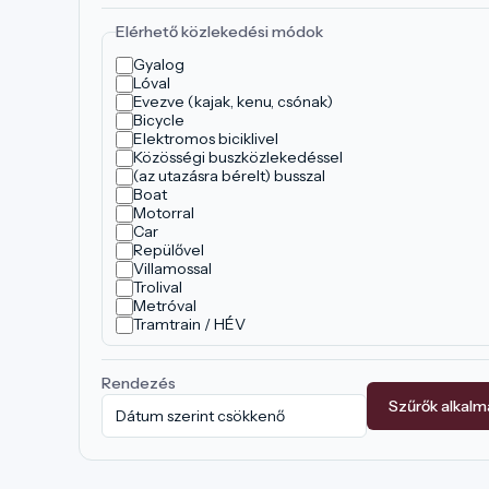
Elérhető közlekedési módok
Gyalog
Lóval
Evezve (kajak, kenu, csónak)
Bicycle
Elektromos biciklivel
Közösségi buszközlekedéssel
(az utazásra bérelt) busszal
Boat
Motorral
Car
Repülővel
Villamossal
Trolival
Metróval
Tramtrain / HÉV
Rendezés
Szűrők alkal