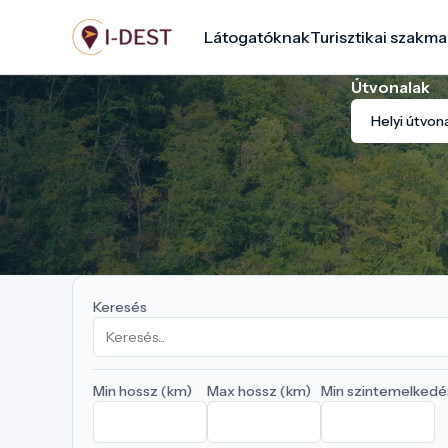
Ugrás
Látogatóknak
Turisztikai szakma
a
tartalomra
Útvonalak
Helyi útvon
Keresés
Min hossz (km)
Max hossz (km)
Min szintemelkedé