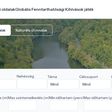
i oldalak
Globális Fenntarthatósági Kihívások játék
alak
Kulturális útvonalak
Nehézség
Téma
Célcsoport
s (m)
Max szintemelkedés (m)
Min időtartam (perc)
Max időtartam (