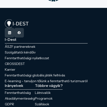
I-Dest
ÁSZF partnereknek
Szolgáltatói kérdőív
Fenntarthatósági nyilatkozat
CROSSDEST
Karrier
Fenntarthatósági globális játék felhívás
E-learning - tanuljon tőlünk a fenntartható turizmusról
Irányelvek
Többre vágyik?
Fenntarthatóság
Látnivalók
Akadálymentesség
Programok
GDPR
Szállások