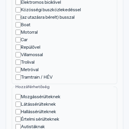
Elektromos biciklivel
Közösségi buszközlekedéssel
(az utazásra bérelt) busszal
Boat
Motorral
Car
Repülővel
Villamossal
Trolival
Metróval
Tramtrain / HÉV
Hozzáférhetőség
Mozgássérülteknek
Látássérülteknek
Hallássérülteknek
Értelmi sérülteknek
Autistáknak