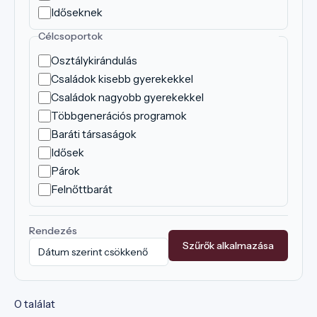
Időseknek
Célcsoportok
Osztálykirándulás
Családok kisebb gyerekekkel
Családok nagyobb gyerekekkel
Többgenerációs programok
Baráti társaságok
Idősek
Párok
Felnőttbarát
Rendezés
Szűrők alkalmazása
0 találat