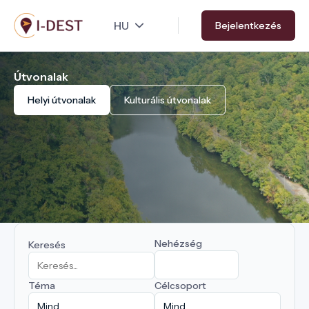
Ugrás
Bejelentkezés
a
tartalomra
Útvonalak
Helyi útvonalak
Kulturális útvonalak
Nehézség
Keresés
Téma
Célcsoport