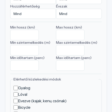
Hozzáférhetőség
Évszak
Min hossz (km)
Max hossz (km)
Min szintemelkedés (m)
Max szintemelkedés (m)
Min időtartam (perc)
Max időtartam (perc)
Elérhető közlekedési módok
Gyalog
Lóval
Evezve (kajak, kenu, csónak)
Bicycle