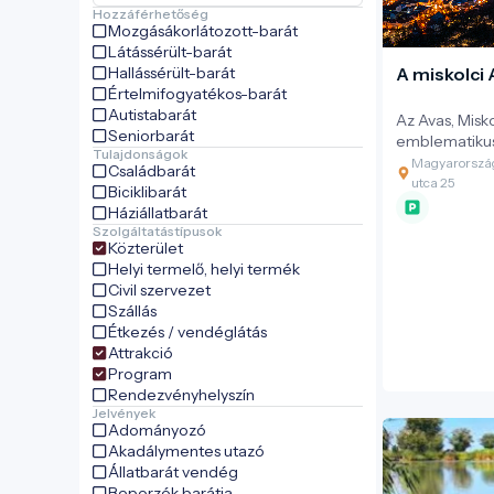
Hozzáférhetőség
Mozgásákorlátozott-barát
Látássérült-barát
Hallássérült-barát
A miskolci 
Értelmifogyatékos-barát
Autistabarát
Az Avas, Misk
Seniorbarát
emblematiku
Tulajdonságok
hanem a múlt
Magyarország
Családbarát
volt a város a
utca 25
Biciklibarát
Háziállatbarát
Szolgáltatástípusok
Közterület
Helyi termelő, helyi termék
Civil szervezet
Szállás
Étkezés / vendéglátás
Attrakció
Program
Rendezvényhelyszín
Jelvények
Adományozó
Akadálymentes utazó
Állatbarát vendég
Beporzók barátja