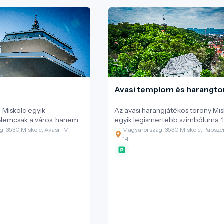
találkozása, amely napjainkban a
fenntartható turizmus legégetőb
kérdéseire keresi a választ.
ó
Avasi templom és harangto
ó Miskolc egyik
Az avasi harangjátékos torony Mis
Nemcsak a város, hanem a
egyik legismertebb szimbóluma, 
nelem egyik fontos
óta dallamaival jelzi az idő múlását
, 3530 Miskolc, Avasi TV
Magyarország, 3530 Miskolc, Papsze
14