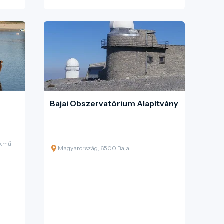
Bajai Obszervatórium Alapítvány
ékmű
Magyarország, 6500 Baja