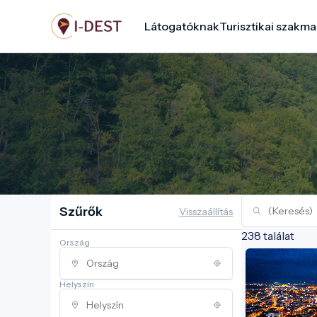
Ugrás
Látogatóknak
Turisztikai szakma
a
tartalomra
Szűrők
Visszaállítás
238 találat
Ország
Helyszín