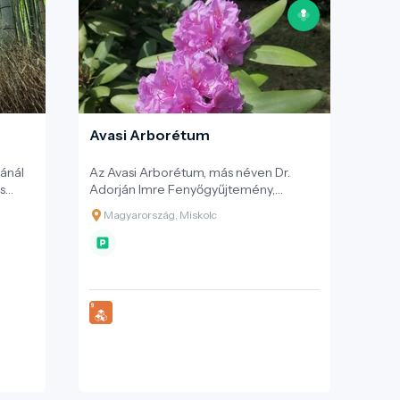
Avasi Arborétum
bánál
Az Avasi Arborétum, más néven Dr.
s
Adorján Imre Fenyőgyűjtemény,
Miskolc szívében egy igazi zöld oázis,
Magyarország, Miskolc
amely harminc év alatt vált a város
agasba
egyik ékességévé.
ött
lben
a
rium a
ak”
ó
da,
em élő