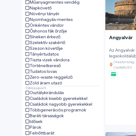
Műanyagmentes vendég
Napkövető
Növényi tányér
Nyomhagyás-mentes
Önkéntes vándor
Őshonos fák őrzője
Síneken érkező
Angyalvár
Szelektív szakértő
Szezon követője
Az Angyalvár
Tányértudatos
legsokoldalú
Tiszta vizek vándora
évszázadok so
Olaszország,
Történetkereső
bevehetetlen
Castello 50
Tudatos lovas
palota és hírh
Zero-waste reggeliző
partján maga
Zöld áram utazó
falaival és az
Célcsoport
díszített hídd
Osztálykirándulás
elválaszthatat
Családok kisebb gyerekekkel
mutatja be R
Családok nagyobb gyerekekkel
metamorfózis
Többgenerációs programok
Baráti társaságok
Idősek
Párok
Felnőttbarát