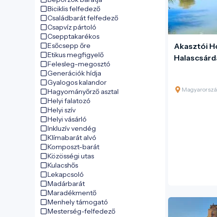
Biciklis felfedező
Családbarát felfedező
Csapvíz pártoló
Csepptakarékos
Esőcsepp őre
Akasztói H
Etikus megfigyelő
Halascsárd
Felesleg-megosztó
Generációk hídja
Gyalogos kalandor
Magyarorszá
Hagyományőrző asztal
Helyi falatozó
Helyi szív
Helyi vásárló
Inkluzív vendég
Klímabarát alvó
Komposzt-barát
Közösségi utas
Kulacshős
Lekapcsoló
Madárbarát
Maradékmentő
Menhely támogató
Mesterség-felfedező