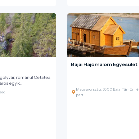
Bajai Hajómalom Egyesület
golyvár, románul Cetatea
város egyik
sebb természeti
Magyarország, 6500 Baja, Türr Eml
sec
. Ez a vadregényes,
part
aalakzat a fürdőtelep fölé
 kilátópontként
orámát kínál a Borszéki-
 környező hegyekre és a
rce-völgyre. A név
klák környékén fészkelő
arakhoz, különösen