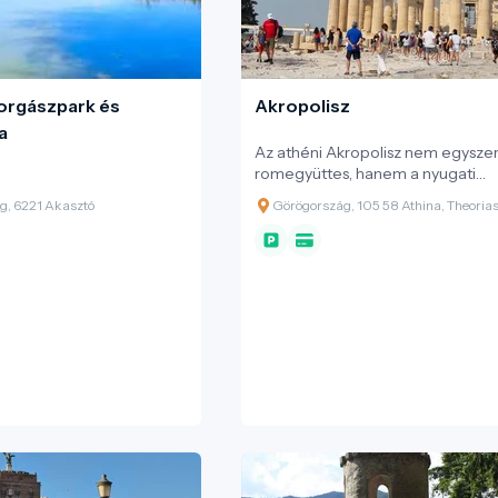
orgászpark és
Akropolisz
a
Az athéni Akropolisz nem egysze
romegyüttes, hanem a nyugati
építészet és városkultúra egyik
g, 6221 Akasztó
Görögország, 105 58 Athina, Theorias
alapképe: egy sziklagerincre épít
szent tér, amely évszázadokon át
város vallási, politikai és szimbolik
középpontja volt. A ma látható
emlékkép döntő része a Kr. e. 5. s
újjáépítéshez kapcsolódik, amiko
Athén a perzsa háborúk után, Peri
korában a görög világ meghatár
hatalmává vált. A helyszín kiemel
egyetemes értékét az UNESCO i
megerősíti: az Akropolisz a
világörökség része, és „az ókori 
monumentális komplexumok” eg
legteljesebb fennmaradt együtte