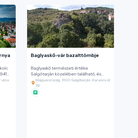
b
rnya
Baglyaskő-vár bazalttömbje
kolc
Baglyaskő természeti értéke
1941
Salgótarján közelében található, és
.
egyedülálló példája a geológiai,
r utca
Magyarország, 3100 Salgótarján, Karancs út
kulturális és ökológiai értékek
78
fenntartható bemutatásának. A hely
fenntartható turizmus iránt érdeklődő
látogatóknak különleges élményt kínál.