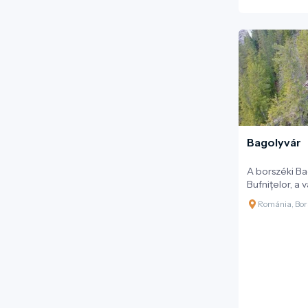
Bagolyvár
A borszéki Ba
Bufnițelor, a 
legkülönlege
Románia, Bor
látványossága
meredek szikl
magasodik, és
lenyűgöző pan
medencére, a
távoli Beszte
eredete a szi
ragadozómad