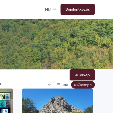
Bejelentkezés
Térkép
Lista
Csempe