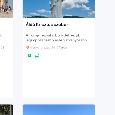
Áldó Krisztus szobor
rű
A Tokaj-hegyaljai borvidék egyik
legimpozánsabb és leglátványosabb
modern szakrális emléke a Tarcal feletti
 51
Magyarország, 3915 Tarcal
ett
Ócsanó-dombon magasodó Áldó
 a
Krisztus szobor. A monumentális alkotás
us
nemcsak a hívők zarándokhelye, hanem
a térségbe érkező turisták és aktív
zázadi
kikapcsolódók egyik legnépszerűbb
r
célpontja is, ahonnan páratlan kilátás
klész
nyílik a hegyaljai dűlőkre és az Alföld
ozó
találkozására.
kedő
s
görög
yik
se.