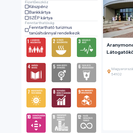
Fizetőeszköz
Készpénz
Bankkártya
SZÉP kártya
Fenntarthatóság
Fenntartható turizmus
tanúsítvánnyal rendelkezik
Aranymon
Látogatók
Magyarország
54102