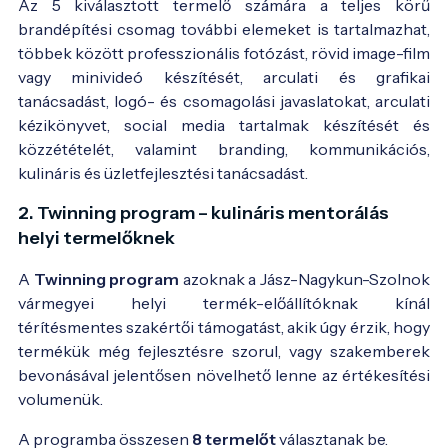
Az 5 kiválasztott termelő számára a teljes körű
brandépítési csomag további elemeket is tartalmazhat,
többek között professzionális fotózást, rövid image-film
vagy minivideó készítését, arculati és grafikai
tanácsadást, logó- és csomagolási javaslatokat, arculati
kézikönyvet, social media tartalmak készítését és
közzétételét, valamint branding, kommunikációs,
kulináris és üzletfejlesztési tanácsadást.
2. Twinning program – kulináris mentorálás
helyi termelőknek
A
Twinning program
azoknak a Jász-Nagykun-Szolnok
vármegyei helyi termék-előállítóknak kínál
térítésmentes szakértői támogatást, akik úgy érzik, hogy
termékük még fejlesztésre szorul, vagy szakemberek
bevonásával jelentősen növelhető lenne az értékesítési
volumenük.
A programba összesen
8 termelőt
választanak be.