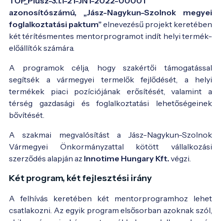
TOP_Plusz-3.1.1-21-JN1-2022-00001
azonosítószámú, „Jász-Nagykun-Szolnok megyei
foglalkoztatási paktum”
elnevezésű projekt keretében
két térítésmentes mentorprogramot indít helyi termék-
előállítók számára.
A programok célja, hogy szakértői támogatással
segítsék a vármegyei termelők fejlődését, a helyi
termékek piaci pozíciójának erősítését, valamint a
térség gazdasági és foglalkoztatási lehetőségeinek
bővítését.
A szakmai megvalósítást a Jász-Nagykun-Szolnok
Vármegyei Önkormányzattal kötött vállalkozási
szerződés alapján az
Innotime Hungary Kft.
végzi.
Két program, két fejlesztési irány
A felhívás keretében két mentorprogramhoz lehet
csatlakozni. Az egyik program elsősorban azoknak szól,