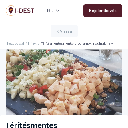
Ugrás
Bejelentkezés
a
tartalomra
Vissza
Kezdőoldal
/
Hírek
/
Térítésmentes mentorprogramok indulnak helyi
termelőknek Jász-Nagykun-Szolnok vármegyében
Térítésmentes