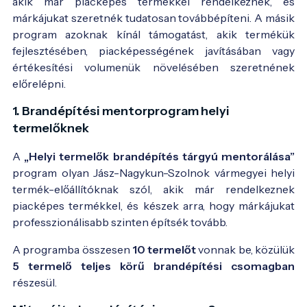
akik már piacképes termékkel rendelkeznek, és
márkájukat szeretnék tudatosan továbbépíteni. A másik
program azoknak kínál támogatást, akik termékük
fejlesztésében, piacképességének javításában vagy
értékesítési volumenük növelésében szeretnének
előrelépni.
1. Brandépítési mentorprogram helyi
termelőknek
A
„Helyi termelők brandépítés tárgyú mentorálása”
program olyan Jász-Nagykun-Szolnok vármegyei helyi
termék-előállítóknak szól, akik már rendelkeznek
piacképes termékkel, és készek arra, hogy márkájukat
professzionálisabb szinten építsék tovább.
A programba összesen
10 termelőt
vonnak be, közülük
5 termelő teljes körű brandépítési csomagban
részesül.