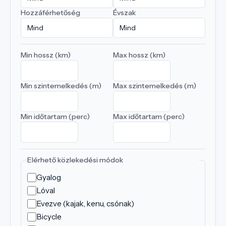
Hozzáférhetőség
Évszak
Min hossz (km)
Max hossz (km)
Min szintemelkedés (m)
Max szintemelkedés (m)
Min időtartam (perc)
Max időtartam (perc)
Elérhető közlekedési módok
Gyalog
Lóval
Evezve (kajak, kenu, csónak)
Bicycle