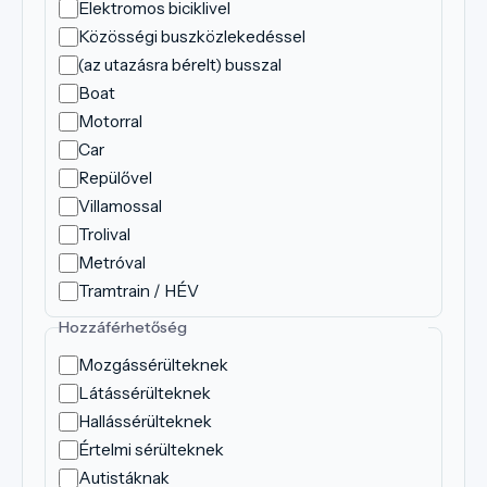
Elektromos biciklivel
Közösségi buszközlekedéssel
(az utazásra bérelt) busszal
Boat
Motorral
Car
Repülővel
Villamossal
Trolival
Metróval
Tramtrain / HÉV
Hozzáférhetőség
Mozgássérülteknek
Látássérülteknek
Hallássérülteknek
Értelmi sérülteknek
Autistáknak