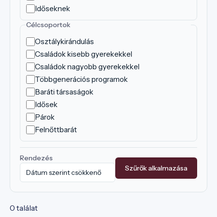
Időseknek
Célcsoportok
Osztálykirándulás
Családok kisebb gyerekekkel
Családok nagyobb gyerekekkel
Többgenerációs programok
Baráti társaságok
Idősek
Párok
Felnőttbarát
Rendezés
Szűrők alkalmazása
0 találat