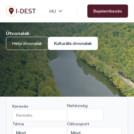
Ugrás
Bejelentkezés
a
tartalomra
Útvonalak
Helyi útvonalak
Kulturális útvonalak
Nehézség
Keresés
Téma
Célcsoport