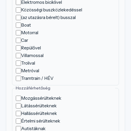
Elektromos biciklivel
Közösségi buszközlekedéssel
(az utazásra bérelt) busszal
Boat
Motorral
Car
Repülővel
Villamossal
Trolival
Metróval
Tramtrain / HÉV
Hozzáférhetőség
Mozgássérülteknek
Látássérülteknek
Hallássérülteknek
Értelmi sérülteknek
Autistáknak