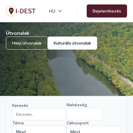
Ugrás
Bejelentkezés
a
tartalomra
Útvonalak
Helyi útvonalak
Kulturális útvonalak
Nehézség
Keresés
Téma
Célcsoport