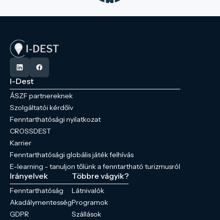
I-Dest
ÁSZF partnereknek
Szolgáltatói kérdőív
Fenntarthatósági nyilatkozat
CROSSDEST
Karrier
Fenntarthatósági globális játék felhívás
E-learning - tanuljon tőlünk a fenntartható turizmusról
Irányelvek
Többre vágyik?
Fenntarthatóság
Látnivalók
Akadálymentesség
Programok
GDPR
Szállások