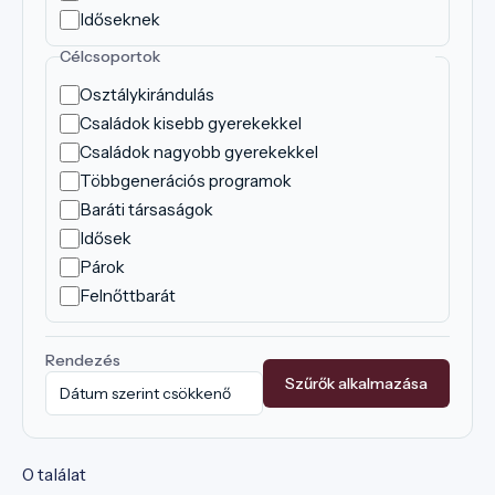
Időseknek
Célcsoportok
Osztálykirándulás
Családok kisebb gyerekekkel
Családok nagyobb gyerekekkel
Többgenerációs programok
Baráti társaságok
Idősek
Párok
Felnőttbarát
Rendezés
Szűrők alkalmazása
0 találat