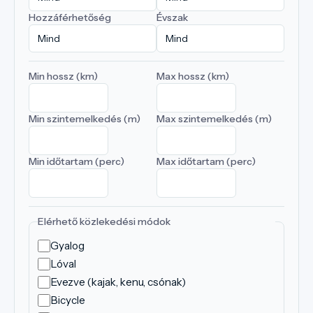
Hozzáférhetőség
Évszak
Min hossz (km)
Max hossz (km)
Min szintemelkedés (m)
Max szintemelkedés (m)
Min időtartam (perc)
Max időtartam (perc)
Elérhető közlekedési módok
Gyalog
Lóval
Evezve (kajak, kenu, csónak)
Bicycle