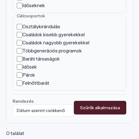
Időseknek
Célcsoportok
Osztálykirándulás
Családok kisebb gyerekekkel
Családok nagyobb gyerekekkel
Többgenerációs programok
Baráti társaságok
Idősek
Párok
Felnőttbarát
Rendezés
Szűrők alkalmazása
0 találat