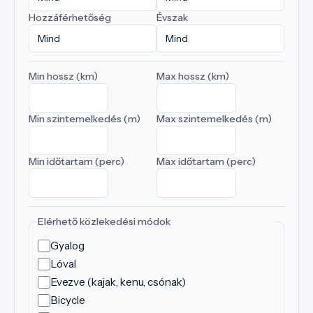
Hozzáférhetőség
Évszak
Min hossz (km)
Max hossz (km)
Min szintemelkedés (m)
Max szintemelkedés (m)
Min időtartam (perc)
Max időtartam (perc)
Elérhető közlekedési módok
Gyalog
Lóval
Evezve (kajak, kenu, csónak)
Bicycle