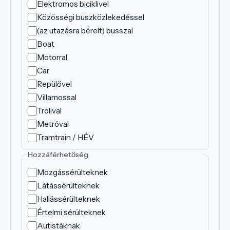
Elektromos biciklivel
Közösségi buszközlekedéssel
(az utazásra bérelt) busszal
Boat
Motorral
Car
Repülővel
Villamossal
Trolival
Metróval
Tramtrain / HÉV
Hozzáférhetőség
Mozgássérülteknek
Látássérülteknek
Hallássérülteknek
Értelmi sérülteknek
Autistáknak