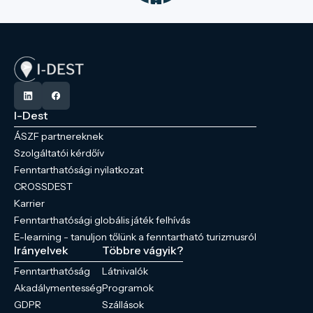
I-Dest
ÁSZF partnereknek
Szolgáltatói kérdőív
Fenntarthatósági nyilatkozat
CROSSDEST
Karrier
Fenntarthatósági globális játék felhívás
E-learning - tanuljon tőlünk a fenntartható turizmusról
Irányelvek
Többre vágyik?
Fenntarthatóság
Látnivalók
Akadálymentesség
Programok
GDPR
Szállások