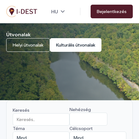
Ugrás
Bejelentkezés
a
tartalomra
Útvonalak
Helyi útvonalak
Kulturális útvonalak
Nehézség
Keresés
Téma
Célcsoport