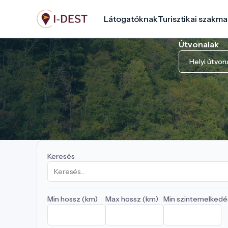
Ugrás
Látogatóknak
Turisztikai szakma
a
tartalomra
Útvonalak
Helyi útvon
Keresés
Min hossz (km)
Max hossz (km)
Min szintemelkedé