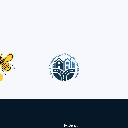
I-Dest