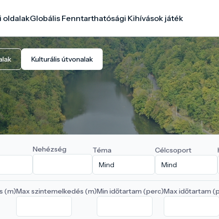
i oldalak
Globális Fenntarthatósági Kihívások játék
alak
Kulturális útvonalak
Nehézség
Téma
Célcsoport
s (m)
Max szintemelkedés (m)
Min időtartam (perc)
Max időtartam (