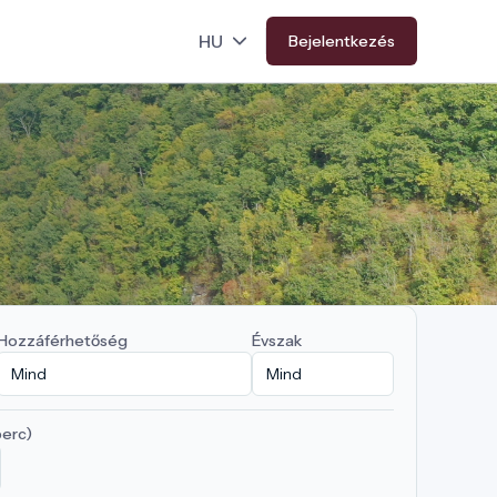
Bejelentkezés
Hozzáférhetőség
Évszak
perc)