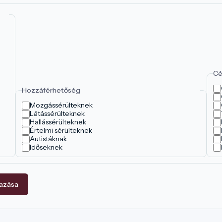
Cé
Hozzáférhetőség
Mozgássérülteknek
Látássérülteknek
Hallássérülteknek
Értelmi sérülteknek
Autistáknak
Időseknek
mazása