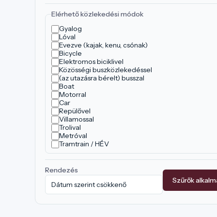
Elérhető közlekedési módok
Gyalog
Lóval
Evezve (kajak, kenu, csónak)
Bicycle
Elektromos biciklivel
Közösségi buszközlekedéssel
(az utazásra bérelt) busszal
Boat
Motorral
Car
Repülővel
Villamossal
Trolival
Metróval
Tramtrain / HÉV
Rendezés
Szűrők alkal