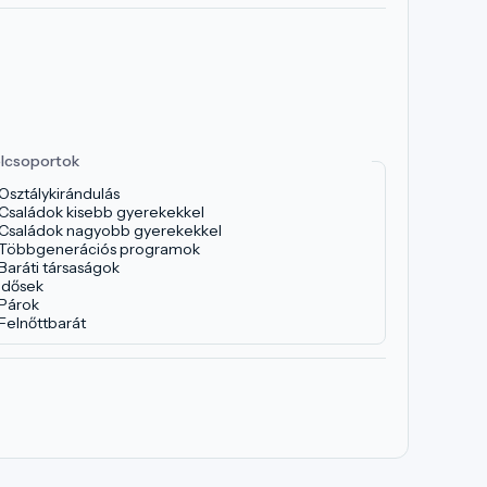
lcsoportok
Osztálykirándulás
Családok kisebb gyerekekkel
Családok nagyobb gyerekekkel
Többgenerációs programok
Baráti társaságok
Idősek
Párok
Felnőttbarát