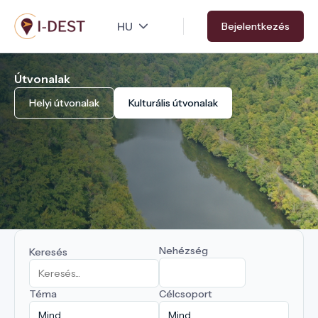
Ugrás
Bejelentkezés
a
tartalomra
Útvonalak
Helyi útvonalak
Kulturális útvonalak
Nehézség
Keresés
Téma
Célcsoport