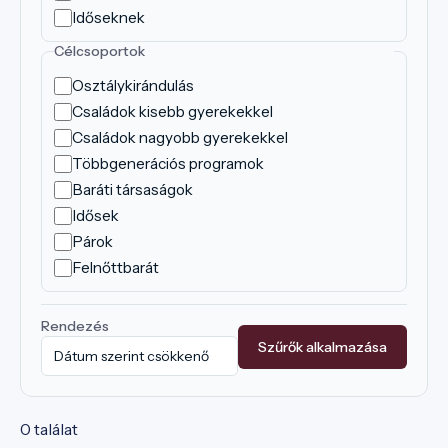
Időseknek
Célcsoportok
Osztálykirándulás
Családok kisebb gyerekekkel
Családok nagyobb gyerekekkel
Többgenerációs programok
Baráti társaságok
Idősek
Párok
Felnőttbarát
Rendezés
Szűrők alkalmazása
0 találat