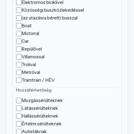
Elektromos biciklivel
Közösségi buszközlekedéssel
(az utazásra bérelt) busszal
Boat
Motorral
Car
Repülővel
Villamossal
Trolival
Metróval
Tramtrain / HÉV
Hozzáférhetőség
Mozgássérülteknek
Látássérülteknek
Hallássérülteknek
Értelmi sérülteknek
Autistáknak