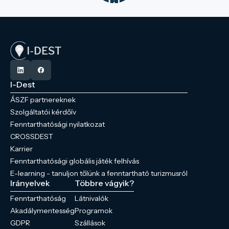
I-Dest
ÁSZF partnereknek
Szolgáltatói kérdőív
Fenntarthatósági nyilatkozat
CROSSDEST
Karrier
Fenntarthatósági globális játék felhívás
E-learning - tanuljon tőlünk a fenntartható turizmusról
Irányelvek
Többre vágyik?
Fenntarthatóság
Látnivalók
Akadálymentesség
Programok
GDPR
Szállások