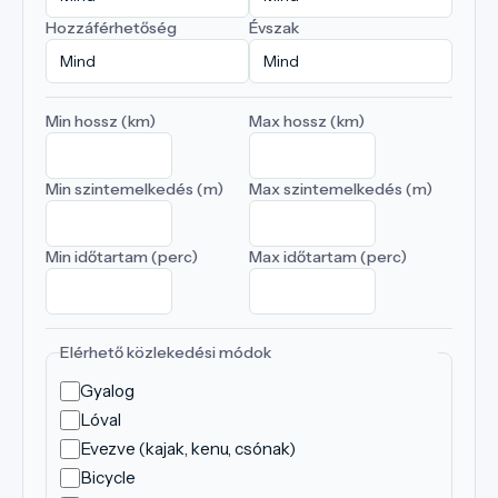
Hozzáférhetőség
Évszak
Min hossz (km)
Max hossz (km)
Min szintemelkedés (m)
Max szintemelkedés (m)
Min időtartam (perc)
Max időtartam (perc)
Elérhető közlekedési módok
Gyalog
Lóval
Evezve (kajak, kenu, csónak)
Bicycle