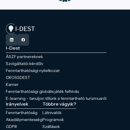
I-Dest
ÁSZF partnereknek
Szolgáltatói kérdőív
Fenntarthatósági nyilatkozat
CROSSDEST
Karrier
Fenntarthatósági globális játék felhívás
E-learning - tanuljon tőlünk a fenntartható turizmusról
Irányelvek
Többre vágyik?
Fenntarthatóság
Látnivalók
Akadálymentesség
Programok
GDPR
Szállások