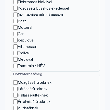
Elektromos biciklivel
Közösségi buszközlekedéssel
(az utazásra bérelt) busszal
Boat
Motorral
Car
Repülővel
Villamossal
Trolival
Metróval
Tramtrain / HÉV
Hozzáférhetőség
Mozgássérülteknek
Látássérülteknek
Hallássérülteknek
Értelmi sérülteknek
Autistáknak