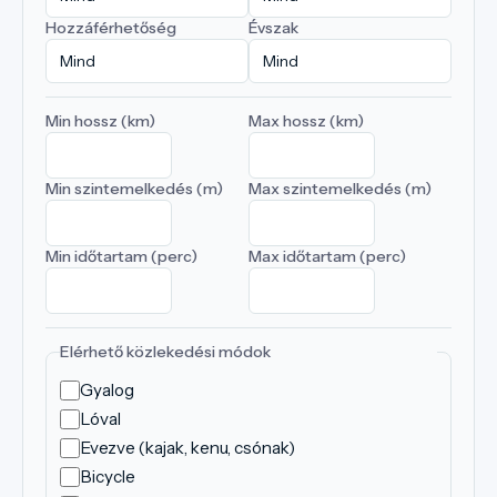
Hozzáférhetőség
Évszak
Min hossz (km)
Max hossz (km)
Min szintemelkedés (m)
Max szintemelkedés (m)
Min időtartam (perc)
Max időtartam (perc)
Elérhető közlekedési módok
Gyalog
Lóval
Evezve (kajak, kenu, csónak)
Bicycle