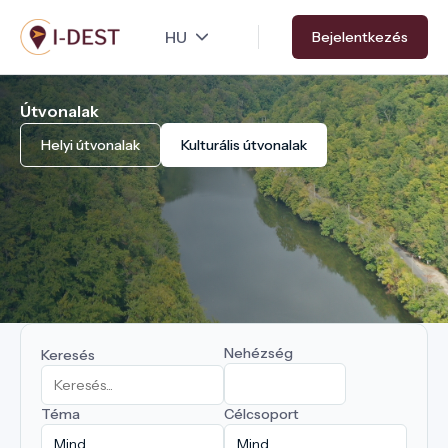
Ugrás
Bejelentkezés
a
tartalomra
Útvonalak
Helyi útvonalak
Kulturális útvonalak
Nehézség
Keresés
Téma
Célcsoport