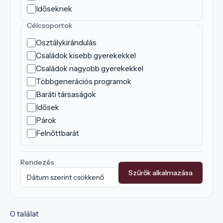
Időseknek
Célcsoportok
Osztálykirándulás
Családok kisebb gyerekekkel
Családok nagyobb gyerekekkel
Többgenerációs programok
Baráti társaságok
Idősek
Párok
Felnőttbarát
Rendezés
Szűrők alkalmazása
0 találat