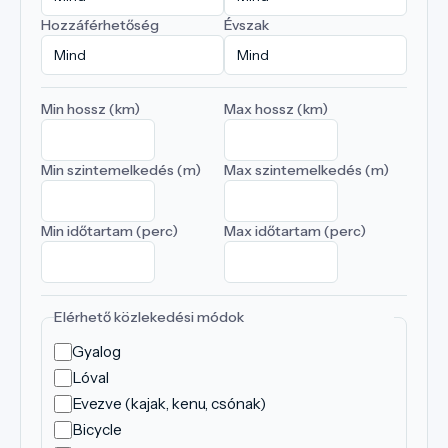
Hozzáférhetőség
Évszak
Min hossz (km)
Max hossz (km)
Min szintemelkedés (m)
Max szintemelkedés (m)
Min időtartam (perc)
Max időtartam (perc)
Elérhető közlekedési módok
Gyalog
Lóval
Evezve (kajak, kenu, csónak)
Bicycle