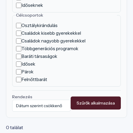
Időseknek
Célcsoportok
Osztálykirándulás
Családok kisebb gyerekekkel
Családok nagyobb gyerekekkel
Többgenerációs programok
Baráti társaságok
Idősek
Párok
Felnőttbarát
Rendezés
Szűrők alkalmazása
0 találat