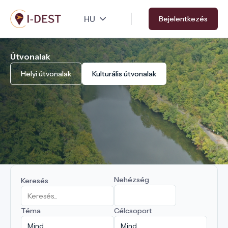
Ugrás
Bejelentkezés
a
tartalomra
Útvonalak
Helyi útvonalak
Kulturális útvonalak
Nehézség
Keresés
Téma
Célcsoport