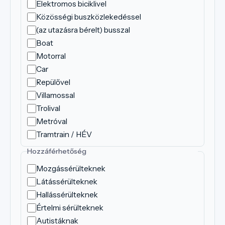
Elektromos biciklivel
Közösségi buszközlekedéssel
(az utazásra bérelt) busszal
Boat
Motorral
Car
Repülővel
Villamossal
Trolival
Metróval
Tramtrain / HÉV
Hozzáférhetőség
Mozgássérülteknek
Látássérülteknek
Hallássérülteknek
Értelmi sérülteknek
Autistáknak