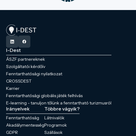
I-Dest
ÁSZF partnereknek
Szolgáltatói kérdőív
Fenntarthatósági nyilatkozat
CROSSDEST
Karrier
Fenntarthatósági globális játék felhívás
E-learning - tanuljon tőlünk a fenntartható turizmusról
Irányelvek
Többre vágyik?
Fenntarthatóság
Látnivalók
Akadálymentesség
Programok
GDPR
Szállások