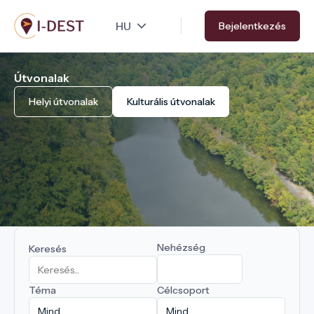
Ugrás
Bejelentkezés
a
tartalomra
Útvonalak
Helyi útvonalak
Kulturális útvonalak
Nehézség
Keresés
Téma
Célcsoport