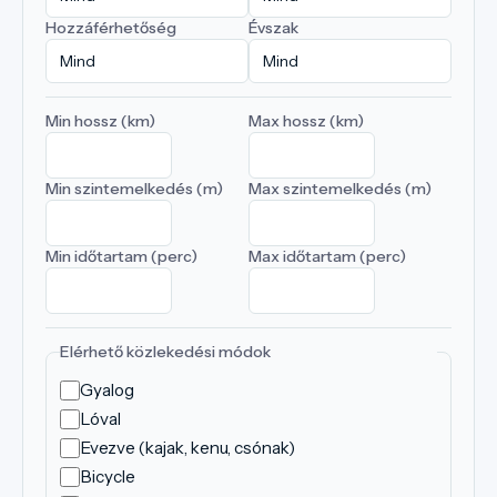
Hozzáférhetőség
Évszak
Min hossz (km)
Max hossz (km)
Min szintemelkedés (m)
Max szintemelkedés (m)
Min időtartam (perc)
Max időtartam (perc)
Elérhető közlekedési módok
Gyalog
Lóval
Evezve (kajak, kenu, csónak)
Bicycle