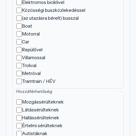
Elektromos biciklivel
Közösségi buszközlekedéssel
(az utazásra bérelt) busszal
Boat
Motorral
Car
Repülővel
Villamossal
Trolival
Metróval
Tramtrain / HÉV
Hozzáférhetőség
Mozgássérülteknek
Látássérülteknek
Hallássérülteknek
Értelmi sérülteknek
Autistáknak