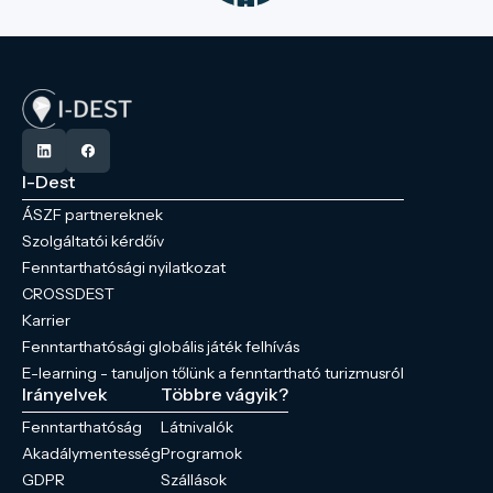
I-Dest
ÁSZF partnereknek
Szolgáltatói kérdőív
Fenntarthatósági nyilatkozat
CROSSDEST
Karrier
Fenntarthatósági globális játék felhívás
E-learning - tanuljon tőlünk a fenntartható turizmusról
Irányelvek
Többre vágyik?
Fenntarthatóság
Látnivalók
Akadálymentesség
Programok
GDPR
Szállások