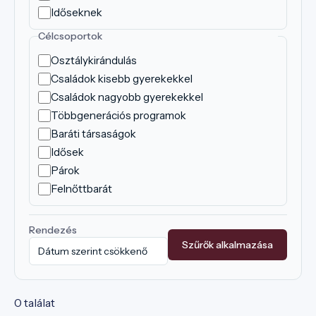
Időseknek
Célcsoportok
Osztálykirándulás
Családok kisebb gyerekekkel
Családok nagyobb gyerekekkel
Többgenerációs programok
Baráti társaságok
Idősek
Párok
Felnőttbarát
Rendezés
Szűrők alkalmazása
0 találat