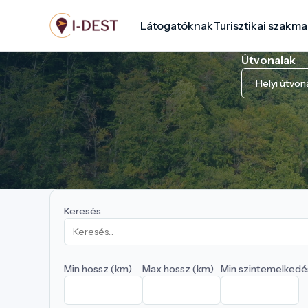
Ugrás
Látogatóknak
Turisztikai szakma
a
tartalomra
Útvonalak
Helyi útvon
Keresés
Min hossz (km)
Max hossz (km)
Min szintemelkedé