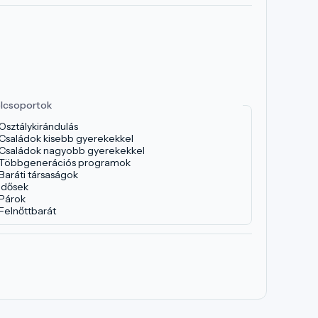
lcsoportok
Osztálykirándulás
Családok kisebb gyerekekkel
Családok nagyobb gyerekekkel
Többgenerációs programok
Baráti társaságok
Idősek
Párok
Felnőttbarát