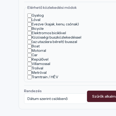
Elérhető közlekedési módok
Gyalog
Lóval
Evezve (kajak, kenu, csónak)
Bicycle
Elektromos biciklivel
Közösségi buszközlekedéssel
(az utazásra bérelt) busszal
Boat
Motorral
Car
Repülővel
Villamossal
Trolival
Metróval
Tramtrain / HÉV
Rendezés
Szűrők alkal