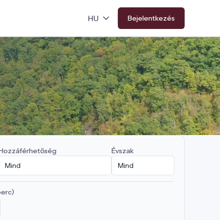
Bejelentkezés
Hozzáférhetőség
Évszak
perc)