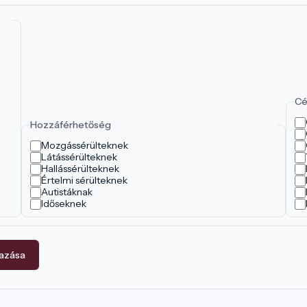
Cé
Hozzáférhetőség
Mozgássérülteknek
Látássérülteknek
Hallássérülteknek
Értelmi sérülteknek
Autistáknak
Időseknek
mazása