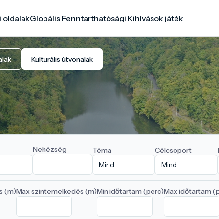
i oldalak
Globális Fenntarthatósági Kihívások játék
alak
Kulturális útvonalak
Nehézség
Téma
Célcsoport
s (m)
Max szintemelkedés (m)
Min időtartam (perc)
Max időtartam (