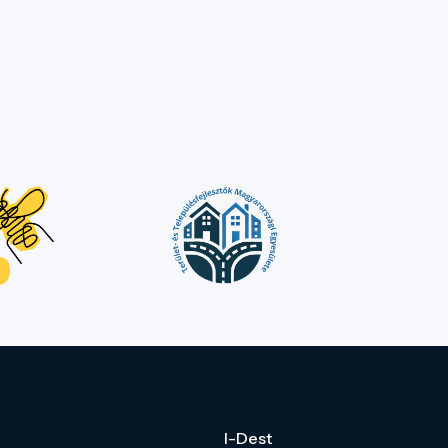
I-Dest