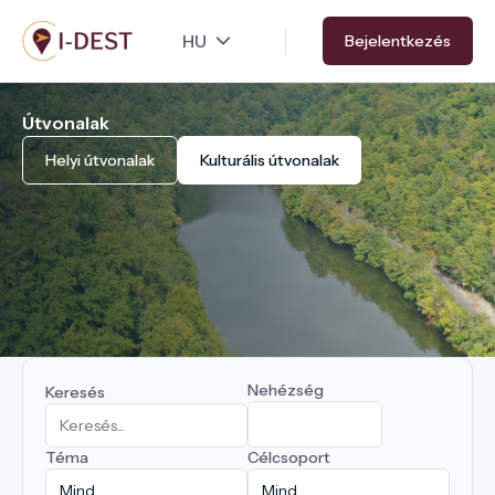
Ugrás
Bejelentkezés
a
tartalomra
Útvonalak
Helyi útvonalak
Kulturális útvonalak
Nehézség
Keresés
Téma
Célcsoport