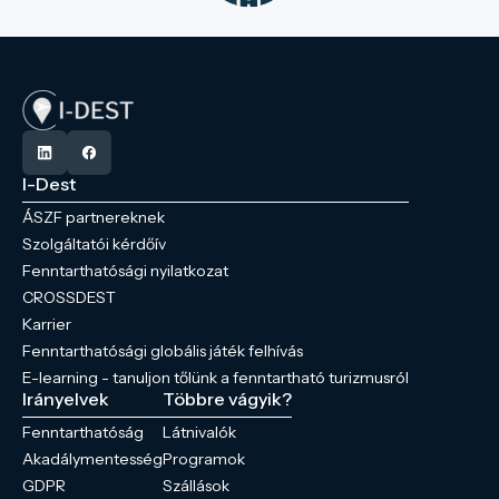
I-Dest
ÁSZF partnereknek
Szolgáltatói kérdőív
Fenntarthatósági nyilatkozat
CROSSDEST
Karrier
Fenntarthatósági globális játék felhívás
E-learning - tanuljon tőlünk a fenntartható turizmusról
Irányelvek
Többre vágyik?
Fenntarthatóság
Látnivalók
Akadálymentesség
Programok
GDPR
Szállások