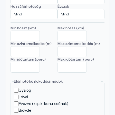
Hozzáférhetőség
Évszak
Min hossz (km)
Max hossz (km)
Min szintemelkedés (m)
Max szintemelkedés (m)
Min időtartam (perc)
Max időtartam (perc)
Elérhető közlekedési módok
Gyalog
Lóval
Evezve (kajak, kenu, csónak)
Bicycle