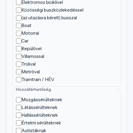
Elektromos biciklivel
Közösségi buszközlekedéssel
(az utazásra bérelt) busszal
Boat
Motorral
Car
Repülővel
Villamossal
Trolival
Metróval
Tramtrain / HÉV
Hozzáférhetőség
Mozgássérülteknek
Látássérülteknek
Hallássérülteknek
Értelmi sérülteknek
Autistáknak