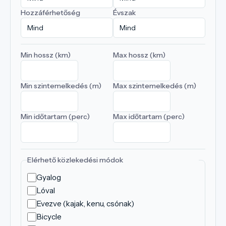
Hozzáférhetőség
Évszak
Min hossz (km)
Max hossz (km)
Min szintemelkedés (m)
Max szintemelkedés (m)
Min időtartam (perc)
Max időtartam (perc)
Elérhető közlekedési módok
Gyalog
Lóval
Evezve (kajak, kenu, csónak)
Bicycle