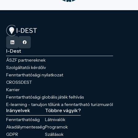
I-Dest
ÁSZF partnereknek
Szolgáltatói kérdőív
Fenntarthatósági nyilatkozat
CROSSDEST
Karrier
Fenntarthatósági globális játék felhívás
E-learning - tanuljon tőlünk a fenntartható turizmusról
Irányelvek
Többre vágyik?
Fenntarthatóság
Látnivalók
Akadálymentesség
Programok
GDPR
Szállások