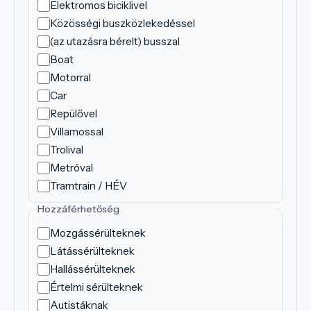
Elektromos biciklivel
Közösségi buszközlekedéssel
(az utazásra bérelt) busszal
Boat
Motorral
Car
Repülővel
Villamossal
Trolival
Metróval
Tramtrain / HÉV
Hozzáférhetőség
Mozgássérülteknek
Látássérülteknek
Hallássérülteknek
Értelmi sérülteknek
Autistáknak