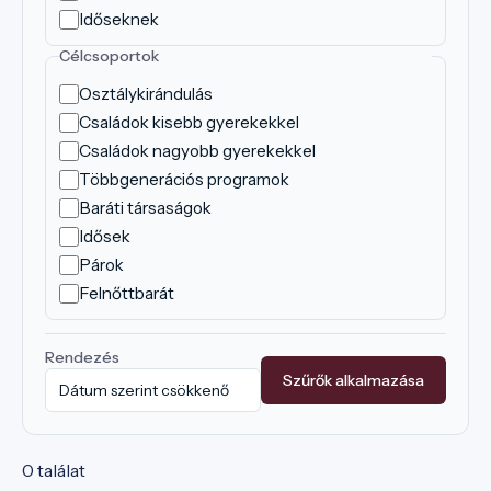
Időseknek
Célcsoportok
Osztálykirándulás
Családok kisebb gyerekekkel
Családok nagyobb gyerekekkel
Többgenerációs programok
Baráti társaságok
Idősek
Párok
Felnőttbarát
Rendezés
Szűrők alkalmazása
0 találat