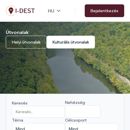
Ugrás
Bejelentkezés
a
tartalomra
Útvonalak
Helyi útvonalak
Kulturális útvonalak
Nehézség
Keresés
Téma
Célcsoport