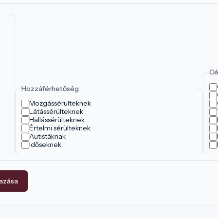
Cé
Hozzáférhetőség
Mozgássérülteknek
Látássérülteknek
Hallássérülteknek
Értelmi sérülteknek
Autistáknak
Időseknek
mazása