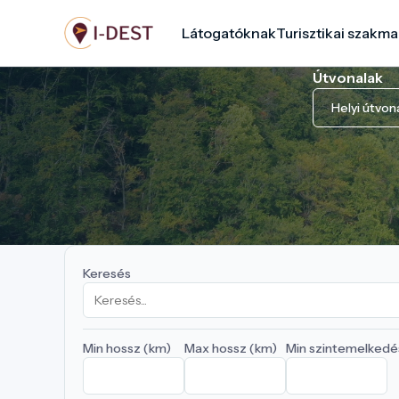
Ugrás
Látogatóknak
Turisztikai szakma
a
tartalomra
Útvonalak
Helyi útvon
Keresés
Min hossz (km)
Max hossz (km)
Min szintemelkedé