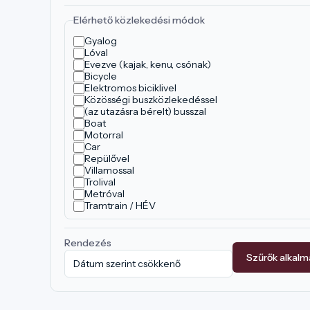
Elérhető közlekedési módok
Gyalog
Lóval
Evezve (kajak, kenu, csónak)
Bicycle
Elektromos biciklivel
Közösségi buszközlekedéssel
(az utazásra bérelt) busszal
Boat
Motorral
Car
Repülővel
Villamossal
Trolival
Metróval
Tramtrain / HÉV
Rendezés
Szűrők alkal