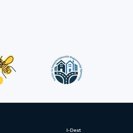
I-Dest