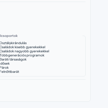
lcsoportok
Osztálykirándulás
Családok kisebb gyerekekkel
Családok nagyobb gyerekekkel
Többgenerációs programok
Baráti társaságok
Idősek
Párok
Felnőttbarát