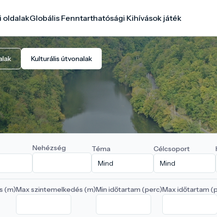
i oldalak
Globális Fenntarthatósági Kihívások játék
alak
Kulturális útvonalak
Nehézség
Téma
Célcsoport
s (m)
Max szintemelkedés (m)
Min időtartam (perc)
Max időtartam (