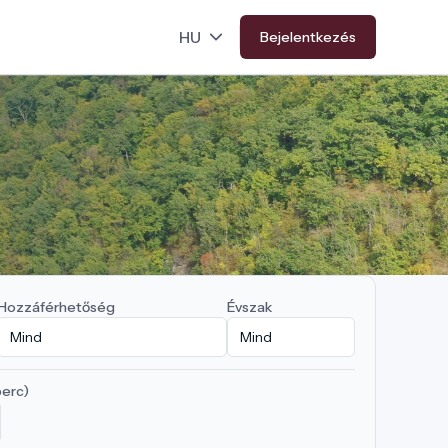
Bejelentkezés
Hozzáférhetőség
Évszak
perc)