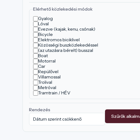
Elérhető közlekedési módok
Gyalog
Lóval
Evezve (kajak, kenu, csónak)
Bicycle
Elektromos biciklivel
Közösségi buszközlekedéssel
(az utazásra bérelt) busszal
Boat
Motorral
Car
Repülővel
Villamossal
Trolival
Metróval
Tramtrain / HÉV
Rendezés
Szűrők alkal