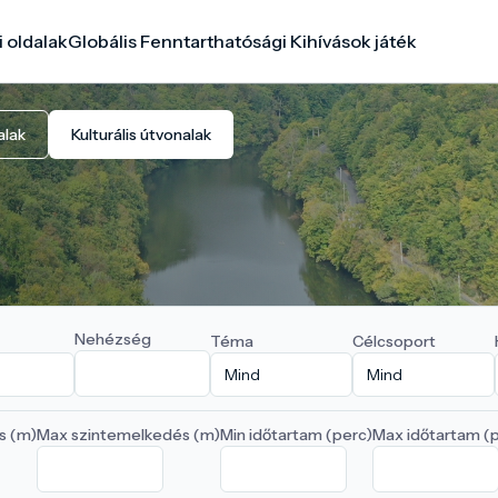
i oldalak
Globális Fenntarthatósági Kihívások játék
alak
Kulturális útvonalak
Nehézség
Téma
Célcsoport
s (m)
Max szintemelkedés (m)
Min időtartam (perc)
Max időtartam (