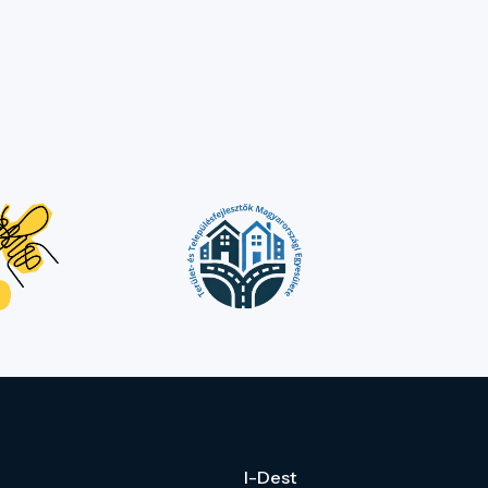
I-Dest