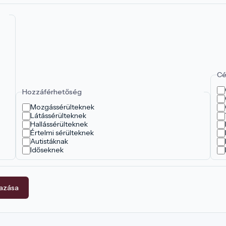
Cé
Hozzáférhetőség
Mozgássérülteknek
Látássérülteknek
Hallássérülteknek
Értelmi sérülteknek
Autistáknak
Időseknek
mazása