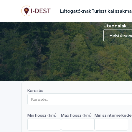
Ugrás
Látogatóknak
Turisztikai szakma
a
tartalomra
Útvonalak
Helyi útvon
Keresés
Min hossz (km)
Max hossz (km)
Min szintemelkedé