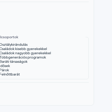
lcsoportok
Osztálykirándulás
Családok kisebb gyerekekkel
Családok nagyobb gyerekekkel
Többgenerációs programok
Baráti társaságok
Idősek
Párok
Felnőttbarát