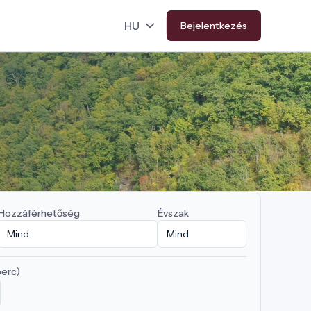
Bejelentkezés
Hozzáférhetőség
Évszak
perc)