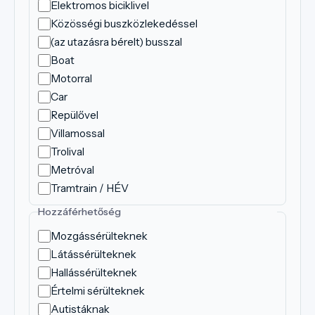
Elektromos biciklivel
Közösségi buszközlekedéssel
(az utazásra bérelt) busszal
Boat
Motorral
Car
Repülővel
Villamossal
Trolival
Metróval
Tramtrain / HÉV
Hozzáférhetőség
Mozgássérülteknek
Látássérülteknek
Hallássérülteknek
Értelmi sérülteknek
Autistáknak