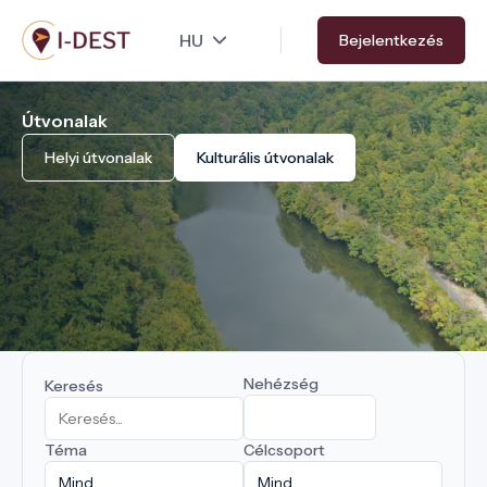
Ugrás
Bejelentkezés
a
tartalomra
Útvonalak
Helyi útvonalak
Kulturális útvonalak
Nehézség
Keresés
Téma
Célcsoport