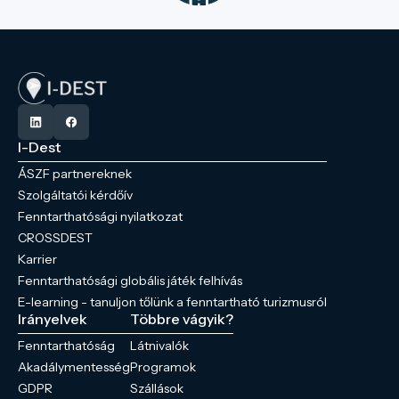
I-Dest
ÁSZF partnereknek
Szolgáltatói kérdőív
Fenntarthatósági nyilatkozat
CROSSDEST
Karrier
Fenntarthatósági globális játék felhívás
E-learning - tanuljon tőlünk a fenntartható turizmusról
Irányelvek
Többre vágyik?
Fenntarthatóság
Látnivalók
Akadálymentesség
Programok
GDPR
Szállások