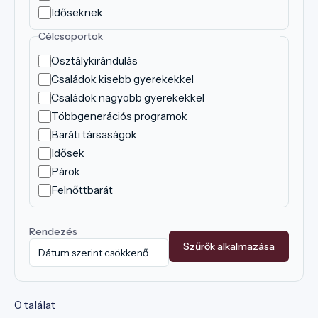
Időseknek
Célcsoportok
Osztálykirándulás
Családok kisebb gyerekekkel
Családok nagyobb gyerekekkel
Többgenerációs programok
Baráti társaságok
Idősek
Párok
Felnőttbarát
Rendezés
Szűrők alkalmazása
0 találat