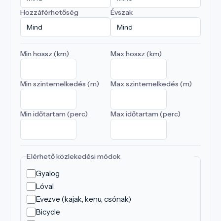
Hozzáférhetőség
Évszak
Min hossz (km)
Max hossz (km)
Min szintemelkedés (m)
Max szintemelkedés (m)
Min időtartam (perc)
Max időtartam (perc)
Elérhető közlekedési módok
Gyalog
Lóval
Evezve (kajak, kenu, csónak)
Bicycle