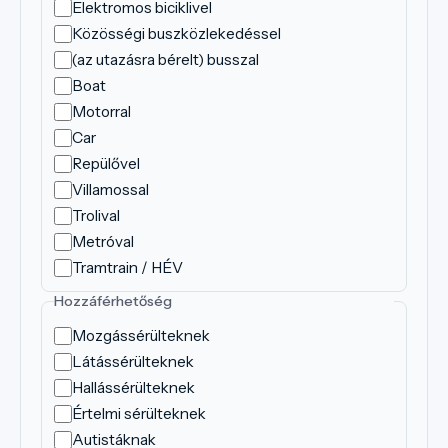
Elektromos biciklivel
Közösségi buszközlekedéssel
(az utazásra bérelt) busszal
Boat
Motorral
Car
Repülővel
Villamossal
Trolival
Metróval
Tramtrain / HÉV
Hozzáférhetőség
Mozgássérülteknek
Látássérülteknek
Hallássérülteknek
Értelmi sérülteknek
Autistáknak