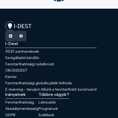
I-Dest
ÁSZF partnereknek
Szolgáltatói kérdőív
Fenntarthatósági nyilatkozat
CROSSDEST
Karrier
Fenntarthatósági globális játék felhívás
E-learning - tanuljon tőlünk a fenntartható turizmusról
Irányelvek
Többre vágyik?
Fenntarthatóság
Látnivalók
Akadálymentesség
Programok
GDPR
Szállások