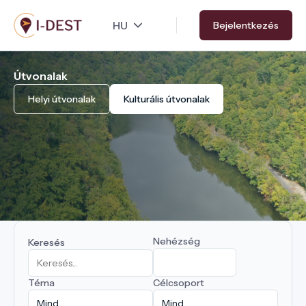
Ugrás
Bejelentkezés
a
tartalomra
Útvonalak
Helyi útvonalak
Kulturális útvonalak
Nehézség
Keresés
Téma
Célcsoport