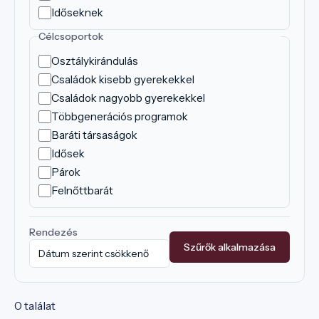
Időseknek
Célcsoportok
Osztálykirándulás
Családok kisebb gyerekekkel
Családok nagyobb gyerekekkel
Többgenerációs programok
Baráti társaságok
Idősek
Párok
Felnőttbarát
Rendezés
Szűrők alkalmazása
0 találat