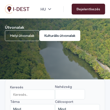
Ugrás
Bejelentkezés
a
tartalomra
Útvonalak
Helyi útvonalak
Kulturális útvonalak
Nehézség
Keresés
Téma
Célcsoport