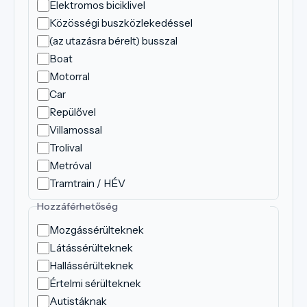
Elektromos biciklivel
Közösségi buszközlekedéssel
(az utazásra bérelt) busszal
Boat
Motorral
Car
Repülővel
Villamossal
Trolival
Metróval
Tramtrain / HÉV
Hozzáférhetőség
Mozgássérülteknek
Látássérülteknek
Hallássérülteknek
Értelmi sérülteknek
Autistáknak