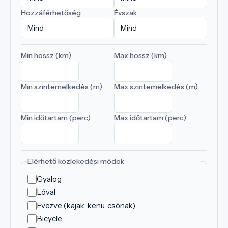
Hozzáférhetőség
Évszak
Min hossz (km)
Max hossz (km)
Min szintemelkedés (m)
Max szintemelkedés (m)
Min időtartam (perc)
Max időtartam (perc)
Elérhető közlekedési módok
Gyalog
Lóval
Evezve (kajak, kenu, csónak)
Bicycle