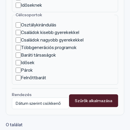
Időseknek
Célcsoportok
Osztálykirándulás
Családok kisebb gyerekekkel
Családok nagyobb gyerekekkel
Többgenerációs programok
Baráti társaságok
Idősek
Párok
Felnőttbarát
Rendezés
Szűrők alkalmazása
0 találat