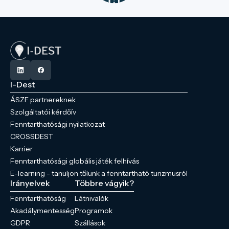
I-Dest
ÁSZF partnereknek
Szolgáltatói kérdőív
Fenntarthatósági nyilatkozat
CROSSDEST
Karrier
Fenntarthatósági globális játék felhívás
E-learning - tanuljon tőlünk a fenntartható turizmusról
Irányelvek
Többre vágyik?
Fenntarthatóság
Látnivalók
Akadálymentesség
Programok
GDPR
Szállások