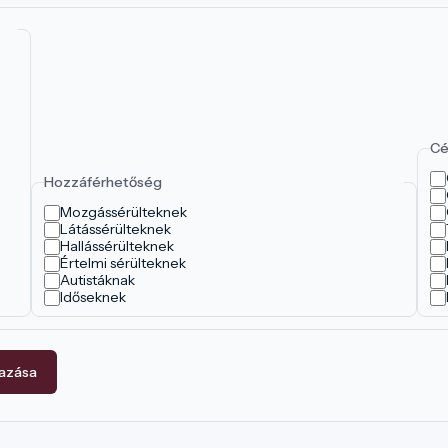
Cé
Hozzáférhetőség
Mozgássérülteknek
Látássérülteknek
Hallássérülteknek
Értelmi sérülteknek
Autistáknak
Időseknek
mazása