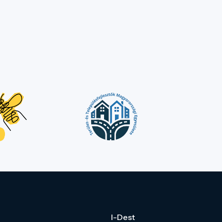
I-Dest