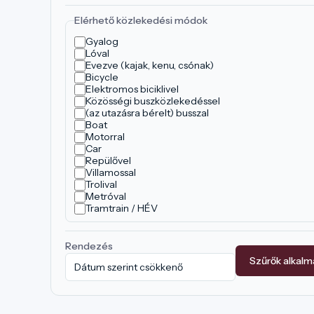
Elérhető közlekedési módok
Gyalog
Lóval
Evezve (kajak, kenu, csónak)
Bicycle
Elektromos biciklivel
Közösségi buszközlekedéssel
(az utazásra bérelt) busszal
Boat
Motorral
Car
Repülővel
Villamossal
Trolival
Metróval
Tramtrain / HÉV
Rendezés
Szűrők alkal