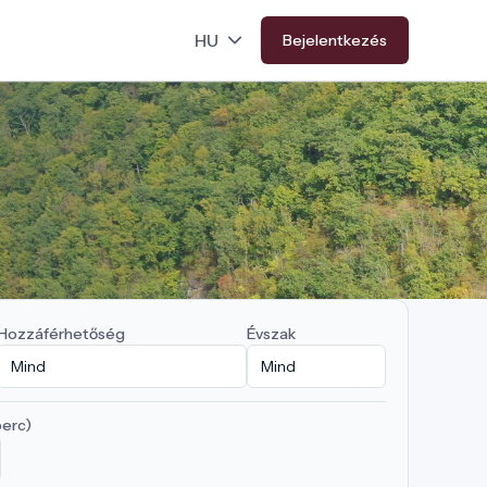
Bejelentkezés
Hozzáférhetőség
Évszak
perc)