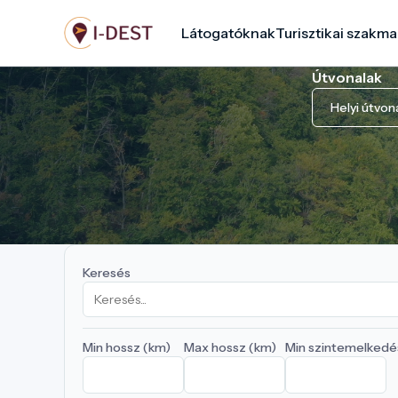
Ugrás
Látogatóknak
Turisztikai szakma
a
tartalomra
Útvonalak
Helyi útvon
Keresés
Min hossz (km)
Max hossz (km)
Min szintemelkedé