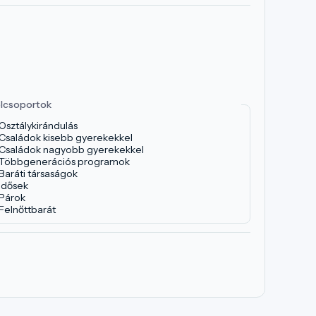
lcsoportok
Osztálykirándulás
Családok kisebb gyerekekkel
Családok nagyobb gyerekekkel
Többgenerációs programok
Baráti társaságok
Idősek
Párok
Felnőttbarát