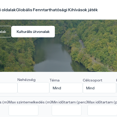
i oldalak
Globális Fenntarthatósági Kihívások játék
alak
Kulturális útvonalak
Nehézség
Téma
Célcsoport
s (m)
Max szintemelkedés (m)
Min időtartam (perc)
Max időtartam (