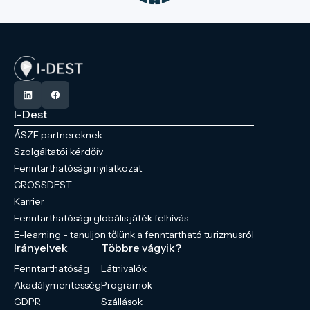
I-Dest
ÁSZF partnereknek
Szolgáltatói kérdőív
Fenntarthatósági nyilatkozat
CROSSDEST
Karrier
Fenntarthatósági globális játék felhívás
E-learning - tanuljon tőlünk a fenntartható turizmusról
Irányelvek
Többre vágyik?
Fenntarthatóság
Látnivalók
Akadálymentesség
Programok
GDPR
Szállások