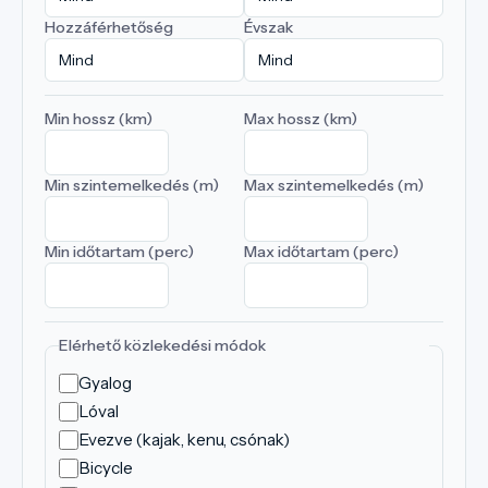
Hozzáférhetőség
Évszak
Min hossz (km)
Max hossz (km)
Min szintemelkedés (m)
Max szintemelkedés (m)
Min időtartam (perc)
Max időtartam (perc)
Elérhető közlekedési módok
Gyalog
Lóval
Evezve (kajak, kenu, csónak)
Bicycle