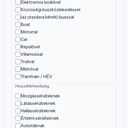
Elektromos biciklivel
Közösségi buszközlekedéssel
(az utazásra bérelt) busszal
Boat
Motorral
Car
Repülővel
Villamossal
Trolival
Metróval
Tramtrain / HÉV
Hozzáférhetőség
Mozgássérülteknek
Látássérülteknek
Hallássérülteknek
Értelmi sérülteknek
Autistáknak