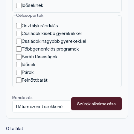
Időseknek
Célcsoportok
Osztálykirándulás
Családok kisebb gyerekekkel
Családok nagyobb gyerekekkel
Többgenerációs programok
Baráti társaságok
Idősek
Párok
Felnőttbarát
Rendezés
Szűrők alkalmazása
0 találat