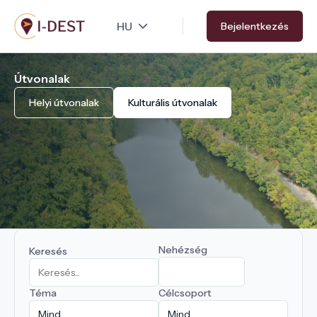
Ugrás
Bejelentkezés
a
tartalomra
Útvonalak
Helyi útvonalak
Kulturális útvonalak
Nehézség
Keresés
Téma
Célcsoport