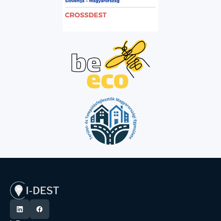
amire felelős utazó
csukhatjuk be a sze