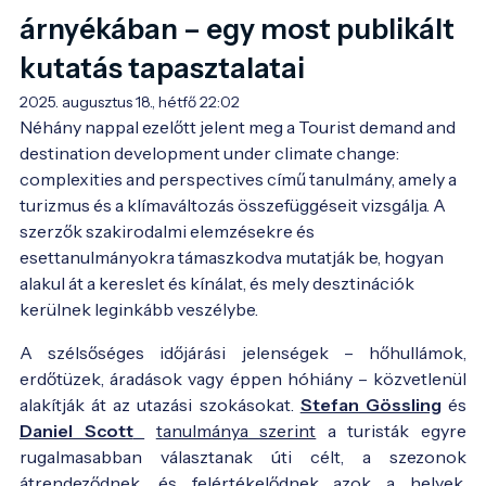
árnyékában – egy most publikált
kutatás tapasztalatai
2025. augusztus 18., hétfő 22:02
Néhány nappal ezelőtt jelent meg a Tourist demand and 
destination development under climate change: 
complexities and perspectives című tanulmány, amely a 
turizmus és a klímaváltozás összefüggéseit vizsgálja. A 
szerzők szakirodalmi elemzésekre és 
esettanulmányokra támaszkodva mutatják be, hogyan 
alakul át a kereslet és kínálat, és mely desztinációk 
kerülnek leginkább veszélybe.
A szélsőséges időjárási jelenségek – hőhullámok,
erdőtüzek, áradások vagy éppen hóhiány – közvetlenül
alakítják át az utazási szokásokat.
Stefan Gössling
és
Daniel Scott
tanulmánya szerint
a turisták egyre
rugalmasabban választanak úti célt, a szezonok
átrendeződnek, és felértékelődnek azok a helyek,