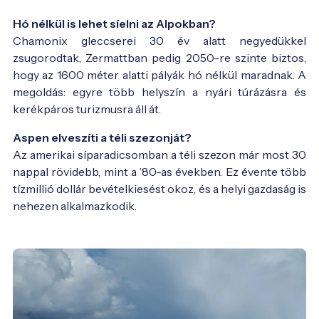
Hó nélkül is lehet síelni az Alpokban?
Chamonix gleccserei 30 év alatt negyedükkel
zsugorodtak, Zermattban pedig 2050-re szinte biztos,
hogy az 1600 méter alatti pályák hó nélkül maradnak. A
megoldás: egyre több helyszín a nyári túrázásra és
kerékpáros turizmusra áll át.
Aspen elveszíti a téli szezonját?
Az amerikai síparadicsomban a téli szezon már most 30
nappal rövidebb, mint a ’80-as években. Ez évente több
tízmillió dollár bevételkiesést okoz, és a helyi gazdaság is
nehezen alkalmazkodik.