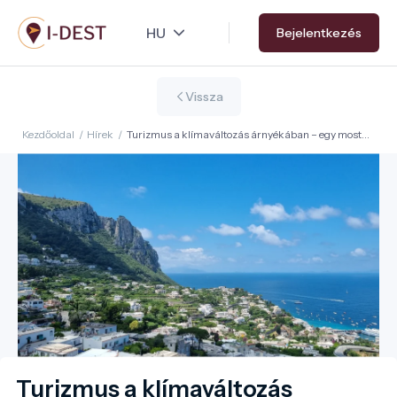
Ugrás
Bejelentkezés
a
tartalomra
Vissza
Kezdőoldal
/
Hírek
/
Turizmus a klímaváltozás árnyékában – egy most
publikált kutatás tapasztalatai
Turizmus a klímaváltozás