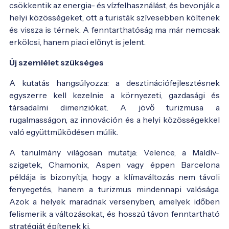
csökkentik az energia- és vízfelhasználást, és bevonják a
helyi közösségeket, ott a turisták szívesebben költenek
és vissza is térnek. A fenntarthatóság ma már nemcsak
erkölcsi, hanem piaci előnyt is jelent.
Új szemlélet szükséges
A kutatás hangsúlyozza: a desztinációfejlesztésnek
egyszerre kell kezelnie a környezeti, gazdasági és
társadalmi dimenziókat. A jövő turizmusa a
rugalmasságon, az innováción és a helyi közösségekkel
való együttműködésen múlik.
A tanulmány világosan mutatja: Velence, a Maldív-
szigetek, Chamonix, Aspen vagy éppen Barcelona
példája is bizonyítja, hogy a klímaváltozás nem távoli
fenyegetés, hanem a turizmus mindennapi valósága.
Azok a helyek maradnak versenyben, amelyek időben
felismerik a változásokat, és hosszú távon fenntartható
stratégiát építenek ki.