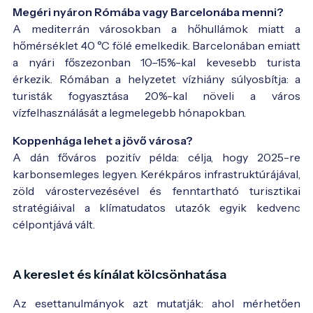
Megéri nyáron Rómába vagy Barcelonába menni?
A mediterrán városokban a hőhullámok miatt a
hőmérséklet 40 °C fölé emelkedik. Barcelonában emiatt
a nyári főszezonban 10–15%-kal kevesebb turista
érkezik. Rómában a helyzetet vízhiány súlyosbítja: a
turisták fogyasztása 20%-kal növeli a város
vízfelhasználását a legmelegebb hónapokban.
Koppenhága lehet a jövő városa?
A dán főváros pozitív példa: célja, hogy 2025-re
karbonsemleges legyen. Kerékpáros infrastruktúrájával,
zöld várostervezésével és fenntartható turisztikai
stratégiáival a klímatudatos utazók egyik kedvenc
célpontjává vált.
A kereslet és kínálat kölcsönhatása
Az esettanulmányok azt mutatják: ahol mérhetően