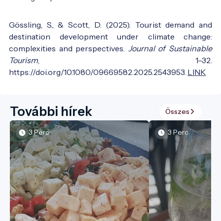
Gössling, S., & Scott, D. (2025). Tourist demand and
destination development under climate change:
complexities and perspectives.
Journal of Sustainable
Tourism
, 1–32.
https://doi.org/10.1080/09669582.2025.2543953.
LINK
További hírek
Összes
3 Perc
3 Perc