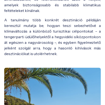
amelyek biztonságosabb és stabilabb klimatikus
feltételeket kínálnak.
A tanulmány több konkrét desztináció példáján
keresztül mutatja be, hogyan teszi sebezhetővé a
klímaváltozás a különböző turisztikai célpontokat – a
tengerparti üdülőhelyektől a hegyvidéki síközpontokon
át egészen a nagyvárosokig –, és egyben figyelmeztető
jelként szolgál arra, hogy a hasonló kihívások más
desztinációkat is utolérhetnek.