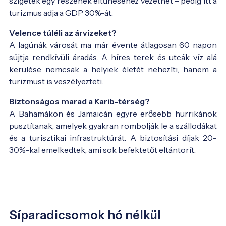
szigetek egy részének eltűnéséhez vezethet – pedig itt a
turizmus adja a GDP 30%-át.
Velence túléli az árvizeket?
A lagúnák városát ma már évente átlagosan 60 napon
sújtja rendkívüli áradás. A híres terek és utcák víz alá
kerülése nemcsak a helyiek életét nehezíti, hanem a
turizmust is veszélyezteti.
Biztonságos marad a Karib-térség?
A Bahamákon és Jamaicán egyre erősebb hurrikánok
pusztítanak, amelyek gyakran rombolják le a szállodákat
és a turisztikai infrastruktúrát. A biztosítási díjak 20–
30%-kal emelkedtek, ami sok befektetőt eltántorít.
Síparadicsomok hó nélkül