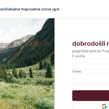
ke
Globalne trajnostne izzive igre
dobrodošli n
pogrešal sem te Prija
E-pošta
Geslo