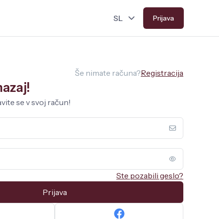
Prijava
Še nimate računa?
Registracija
azaj!
vite se v svoj račun!
Ste pozabili geslo?
Prijava