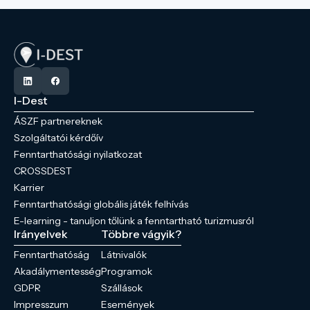
I-Dest
ÁSZF partnereknek
Szolgáltatói kérdőív
Fenntarthatósági nyilatkozat
CROSSDEST
Karrier
Fenntarthatósági globális játék felhívás
E-learning - tanuljon tőlünk a fenntartható turizmusról
Irányelvek
Többre vágyik?
Fenntarthatóság
Látnivalók
Akadálymentesség
Programok
GDPR
Szállások
Impresszum
Események