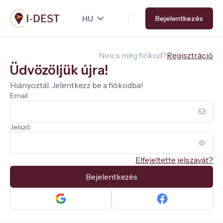
Ugrás
Bejelentkezés
a
tartalomra
Nincs még fiókod?
Regisztráció
Üdvözöljük újra!
Hiányoztál. Jelentkezz be a fiókodba!
Email
Jelszó
Elfejeltette jelszavát?
Bejelentkezés