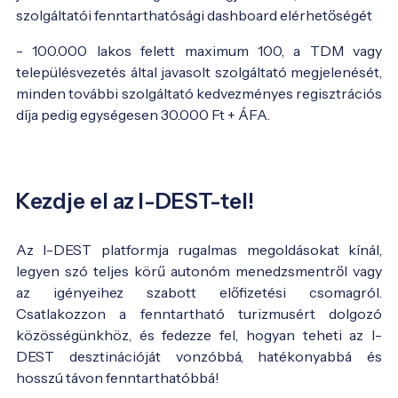
szolgáltatói fenntarthatósági dashboard elérhetőségét
- 100.000 lakos felett maximum 100, a TDM vagy
településvezetés által javasolt szolgáltató megjelenését,
minden további szolgáltató kedvezményes regisztrációs
díja pedig egységesen 30.000 Ft + ÁFA.
Kezdje el az I-DEST-tel!
Az I-DEST platformja rugalmas megoldásokat kínál,
legyen szó teljes körű autonóm menedzsmentről vagy
az igényeihez szabott előfizetési csomagról.
Csatlakozzon a fenntartható turizmusért dolgozó
közösségünkhöz, és fedezze fel, hogyan teheti az I-
DEST desztinációját vonzóbbá, hatékonyabbá és
hosszú távon fenntarthatóbbá!