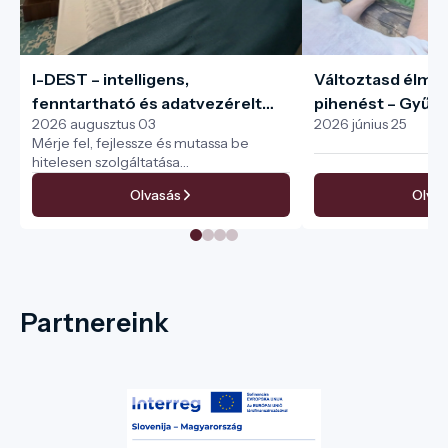
I-DEST – intelligens,
Változtasd élmé
fenntartható és adatvezérelt
pihenést – Gyűjtsd
2026 augusztus 03
2026 június 25
turisztikai menedzsment a teljes
pecséteket az I-
Mérje fel, fejlessze és mutassa be
turisztikai ökoszisztéma
hitelesen szolgáltatása
számára
fenntarthatóságát
Olvasás
Olvas
Partnereink