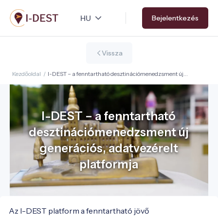
Ugrás
Bejelentkezés
a
tartalomra
Vissza
Kezdőoldal
/
I-DEST – a fenntartható desztinációmenedzsment új
generációs, adatvezérelt platformja
I-DEST – a fenntartható
desztinációmenedzsment új
generációs, adatvezérelt
platformja
Az I-DEST platform a fenntartható jövő 