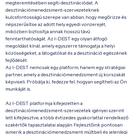
megteremtésében segíti desztinációdat. A 
desztinációmenedzsment-szervezeteknek 
kulcsfontosságú szerepe van abban, hogy megőrizze és 
népszerűsítse az adott hely egyedi vonzerejét, 
miközben biztosítja annak hosszú távú 
fenntarthatóságát. Az I-DEST egy olyan átfogó 
megoldást kínál, amely egyszerre támogatja a helyi 
közösségeket, a látogatókat és a desztináció egészének 
fejlődését.
Az I-DEST nemcsak egy platform, hanem egy stratégiai 
partner, amely a desztinációmenedzsment új korszakát 
képviseli. Próbálja ki, fedezze fel, hogyan segítheti az Ön 
munkáját is. 

Az I-DEST platformja kifejezetten a 
desztinációmenedzsment-szervezetek igényei szerint 
lett kifejlesztve, a több évtizedes gyakorlattal rendelkező 
szakértők tapasztalatai alapján. Fejlesztőink pontosan 
ismerik a desztinációmenedzsment múltbeli és jelenlegi 