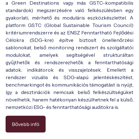
a Green Destinations vagy más GSTC-kompatibilis
standardok) megszerzésére való felkészülésben egy
gyakorlati, mérhető és moduláris eszközkészlettel. A
platform GSTC (Global Sustainable Tourism Council)
kritériumrendszerre és az ENSZ Fenntartható Fejlődési
Célokra (SDG-kre) építve biztosít önellenőrzési
sablonokat, belső monitoring rendszert és szolgáltatói
modulokat, amelyek segítségével strukturáltan
gyűjthetők és rendszerezhetők a fenntarthatósági
adatok, indikátorok és visszajelzések. Emellett a
rendszer vizuális és SDG-alapú jelentéskészítést,
benchmarkingot és kommunikációs támogatást is nyújt,
így a desztinációk nemcsak belső felkészültségüket
növelhetik, hanem hatékonyan készülhetnek fel a külső,
nemzetközi ESG- és fenntarthatósági auditokra is.
Bővebb infó