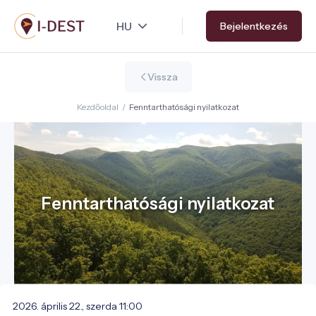
Ugrás
Bejelentkezés
a
tartalomra
Vissza
Kezdőoldal
/
Fenntarthatósági nyilatkozat
Fenntarthatósági nyilatkozat
2026. április 22., szerda 11:00