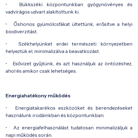
• Bükkszéki központunkban gyógynövényes és
vadvirágos udvart alakítottunk ki.
• Őshonos gyümölcsfákat ültettünk, erősítve a helyi
biodiverzitást.
• Székhelyünket erdei természeti környezetben
helyeztük el, minimalizálva a beavatkozást.
• Esővizet gyűjtünk, és azt használjuk az öntözéshez,
ahol és amikor csak lehetséges.
Energiahatékony működés
• Energiatakarékos eszközöket és berendezéseket
használunk irodáinkban és központunkban.
• Az energiafelhasználást tudatosan minimalizáljuk a
napi működés során.