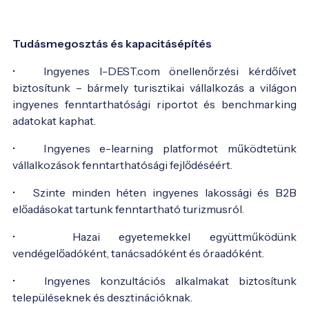
Tudásmegosztás és kapacitásépítés
• Ingyenes I-DEST.com önellenőrzési kérdőívet
biztosítunk – bármely turisztikai vállalkozás a világon
ingyenes fenntarthatósági riportot és benchmarking
adatokat kaphat.
• Ingyenes e-learning platformot működtetünk
vállalkozások fenntarthatósági fejlődéséért.
• Szinte minden héten ingyenes lakossági és B2B
előadásokat tartunk fenntartható turizmusról.
• Hazai egyetemekkel együttműködünk
vendégelőadóként, tanácsadóként és óraadóként.
• Ingyenes konzultációs alkalmakat biztosítunk
településeknek és desztinációknak.