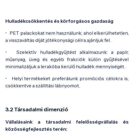
Hulladékcsökkentés és körforgásos gazdaság
• PET palackokat nem használunk; ahol elkerülhetetlen,
a visszaváltás díját jótékonysági célra ajánljuk fel.
• Szelektív hulladékgyűjtést alkalmazunk: a papír,
műanyag, üveg és egyéb frakciók külön gyűjtésével
minimalizáljuk a lerakóba kerülő hulladék mennyiségét.
• Helyi termékeket preferálunk promóciós célokra is,
csökkentve a szállítási lábnyomot.
3.2 Társadalmi dimenzió
Vállalásaink a társadalmi felelősségvállalás és
közösségfejlesztés terén: