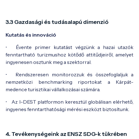
3.3 Gazdasági és tudásalapú dimenzió
Kutatás és innováció
• Évente primer kutatást végzünk a hazai utazók
fenntartható turizmushoz kötődő attitűdjeiről, amelyet
ingyenesen osztunk meg a szektorral.
• Rendszeresen monitorozzuk és összefoglaljuk a
nemzetközi benchmarking riportokat a Kárpát-
medence turisztikai vállalkozásai számára.
• Az I-DEST platformon keresztül globálisan elérhető,
ingyenes fenntarthatósági mérési eszközt biztosítunk.
4. Tevékenységeink az ENSZ SDG-k tükrében