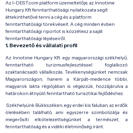
Az I-DEST.com platform üzemeltetője, az Innotime 
Hungary Kft fenntarthatósági nyilatkozata segít 
áttekinthetővé tenni a cég és a platform 
fenntarthatósági törekvéseit. A cég minden évben 
fenntarthatósági riportot is közzétesz a saját 
1. Bevezető és vállalati profil
Az Innotime Hungary Kft. egy magyarországi székhelyű,
fenntartható turizmusfejlesztéssel foglalkozó
szaktanácsadó vállalkozás. Tevékenységünket nemcsak
Magyarországon, hanem a Kárpát-medence többi,
magyarok lakta régiójában is végezzük, hozzájárulva a
határokon átnyúló fenntartható turisztikai fejlődéshez.
Székhelyünk Bükkszéken, egy erdei kis faluban, az erdők
ölelésében található, ami egyszerre szimbolizálja és
megerősíti elkötelezettségünket a természet, a
fenntarthatóság és a vidéki életminőség iránt.