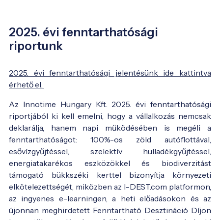
2025. évi fenntarthatósági
riportunk
2025. évi fenntarthatósági jelentésünk ide kattintva
érhető el.
Az Innotime Hungary Kft. 2025. évi fenntarthatósági
riportjából ki kell emelni, hogy a vállalkozás nemcsak
deklarálja, hanem napi működésében is megéli a
fenntarthatóságot: 100%-os zöld autóflottával,
esővízgyűjtéssel, szelektív hulladékgyűjtéssel,
energiatakarékos eszközökkel és biodiverzitást
támogató bükkszéki kerttel bizonyítja környezeti
elkötelezettségét, miközben az I-DEST.com platformon,
az ingyenes e-learningen, a heti előadásokon és az
újonnan meghirdetett Fenntartható Desztináció Díjon