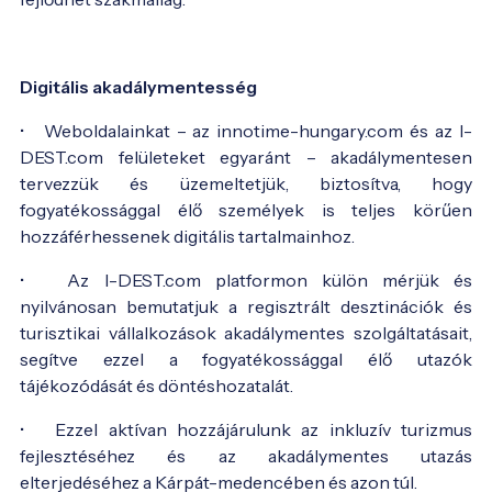
Digitális akadálymentesség
• Weboldalainkat – az innotime-hungary.com és az I-
DEST.com felületeket egyaránt – akadálymentesen
tervezzük és üzemeltetjük, biztosítva, hogy
fogyatékossággal élő személyek is teljes körűen
hozzáférhessenek digitális tartalmainhoz.
• Az I-DEST.com platformon külön mérjük és
nyilvánosan bemutatjuk a regisztrált desztinációk és
turisztikai vállalkozások akadálymentes szolgáltatásait,
segítve ezzel a fogyatékossággal élő utazók
tájékozódását és döntéshozatalát.
• Ezzel aktívan hozzájárulunk az inkluzív turizmus
fejlesztéséhez és az akadálymentes utazás
elterjedéséhez a Kárpát-medencében és azon túl.