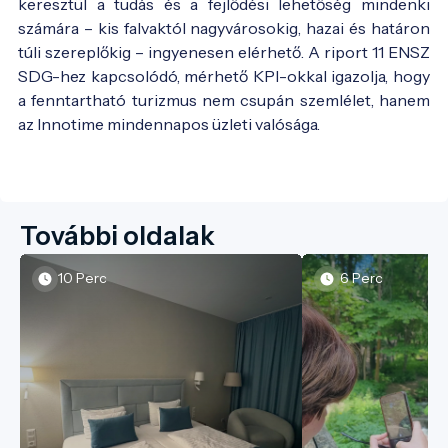
keresztül a tudás és a fejlődési lehetőség mindenki
számára – kis falvaktól nagyvárosokig, hazai és határon
túli szereplőkig – ingyenesen elérhető. A riport 11 ENSZ
SDG-hez kapcsolódó, mérhető KPI-okkal igazolja, hogy
a fenntartható turizmus nem csupán szemlélet, hanem
az Innotime mindennapos üzleti valósága.
További oldalak
10 Perc
6 Perc