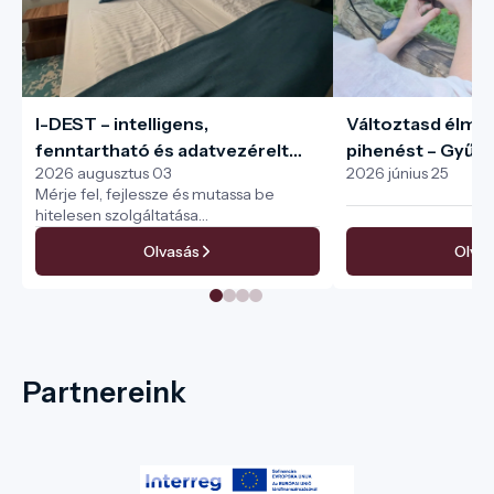
I-DEST – intelligens,
Változtasd élmé
fenntartható és adatvezérelt
pihenést – Gyűjtsd
2026 augusztus 03
2026 június 25
turisztikai menedzsment a teljes
pecséteket az I-
Mérje fel, fejlessze és mutassa be
turisztikai ökoszisztéma
hitelesen szolgáltatása
számára
fenntarthatóságát
Olvasás
Olvas
Partnereink