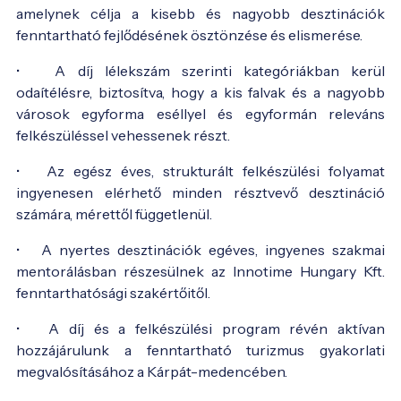
amelynek célja a kisebb és nagyobb desztinációk
fenntartható fejlődésének ösztönzése és elismerése.
• A díj lélekszám szerinti kategóriákban kerül
odaítélésre, biztosítva, hogy a kis falvak és a nagyobb
városok egyforma eséllyel és egyformán releváns
felkészüléssel vehessenek részt.
• Az egész éves, strukturált felkészülési folyamat
ingyenesen elérhető minden résztvevő desztináció
számára, mérettől függetlenül.
• A nyertes desztinációk egéves, ingyenes szakmai
mentorálásban részesülnek az Innotime Hungary Kft.
fenntarthatósági szakértőitől.
• A díj és a felkészülési program révén aktívan
hozzájárulunk a fenntartható turizmus gyakorlati
megvalósításához a Kárpát-medencében.