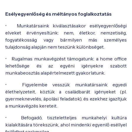
Esélyegyenlőség és méltányos foglalkoztatás
• Munkatársaink kiválasztásakor esélyegyenlőségi
elveket érvényesítünk: nem, életkor, nemzetiség,
fogyatékosság vagy bármilyen más személyes
tulajdonság alapján nem teszünk különbséget.
• Rugalmas munkavégzést támogatunk: a home office
lehetősége és az egyéni igényekre szabott
munkabeosztás alapértelmezett gyakorlatunk.
• Figyelembe vesszük munkatársaink egyedi
élethelyzeteit, köztük a családbarát igényeket (pl.
gyermeknevelés, ápolási feladatok), és ezekhez igazítjuk
a munkavégzés kereteit.
• Befogadó, tiszteletteljes munkahelyi kultúra
kialakítására törekszünk, ahol mindenki egyenlő eséllyel
fejlődhet szakmailag.