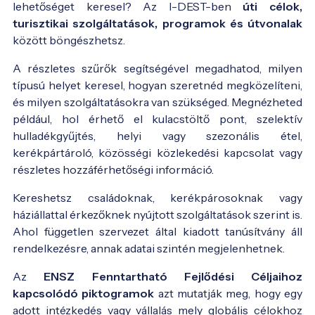
lehetőséget keresel? Az I-DEST-ben
úti célok,
turisztikai szolgáltatások, programok és útvonalak
között böngészhetsz.
A részletes szűrők segítségével megadhatod, milyen
típusú helyet keresel, hogyan szeretnéd megközelíteni,
és milyen szolgáltatásokra van szükséged. Megnézheted
például, hol érhető el kulacstöltő pont, szelektív
hulladékgyűjtés, helyi vagy szezonális étel,
kerékpártároló, közösségi közlekedési kapcsolat vagy
részletes hozzáférhetőségi információ.
Kereshetsz családoknak, kerékpárosoknak vagy
háziállattal érkezőknek nyújtott szolgáltatások szerint is.
Ahol független szervezet által kiadott tanúsítvány áll
rendelkezésre, annak adatai szintén megjelenhetnek.
Az
ENSZ Fenntartható Fejlődési Céljaihoz
kapcsolódó piktogramok
azt mutatják meg, hogy egy
adott intézkedés vagy vállalás mely globális célokhoz