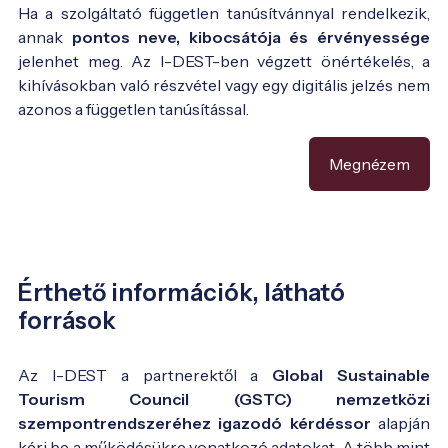
Ha a szolgáltató független tanúsítvánnyal rendelkezik,
annak
pontos neve, kibocsátója és érvényessége
jelenhet meg. Az I-DEST-ben végzett önértékelés, a
kihívásokban való részvétel vagy egy digitális jelzés nem
azonos a független tanúsítással.
Megnézem
Érthető információk, látható
források
Az I-DEST a partnerektől a
Global Sustainable
Tourism Council (GSTC) nemzetközi
szempontrendszeréhez igazodó kérdéssor
alapján
kéri be a működésükre vonatkozó adatokat. A több mint