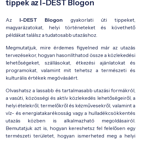
tippek az I-DEST Blogon
Az
I-DEST Blogon
gyakorlati úti tippeket,
magyarázatokat, helyi történeteket és követhető
példákat találsz a tudatosabb utazáshoz.
Megmutatjuk, mire érdemes figyelned már az utazás
tervezésekor, hogyan hasonlíthatod össze a közlekedési
lehetőségeket, szállásokat, étkezési ajánlatokat és
programokat, valamint mit tehetsz a természeti és
kulturális értékek megóvásáért.
Olvashatsz a lassabb és tartalmasabb utazási formákról,
a vasúti, közösségi és aktív közlekedés lehetőségeiről, a
helyi ételekről, termelőkről és kézművesekről, valamint a
víz- és energiatakarékosság vagy a hulladékcsökkentés
utazás közben is alkalmazható megoldásairól.
Bemutatjuk azt is, hogyan kereshetsz fel felelősen egy
természeti területet, hogyan ismerheted meg a helyi