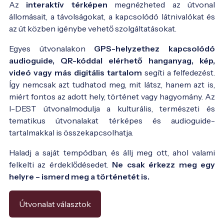
Az
interaktív térképen
megnézheted az útvonal
állomásait, a távolságokat, a kapcsolódó látnivalókat és
az út közben igénybe vehető szolgáltatásokat.
Egyes útvonalakon
GPS-helyzethez kapcsolódó
audioguide, QR-kóddal elérhető hanganyag, kép,
videó vagy más digitális tartalom
segíti a felfedezést.
Így nemcsak azt tudhatod meg, mit látsz, hanem azt is,
miért fontos az adott hely, történet vagy hagyomány. Az
I-DEST útvonalmodulja a kulturális, természeti és
tematikus útvonalakat térképes és audioguide-
tartalmakkal is összekapcsolhatja.
Haladj a saját tempódban, és állj meg ott, ahol valami
felkelti az érdeklődésedet.
Ne csak érkezz meg egy
helyre – ismerd meg a történetét is.
Útvonalat választok