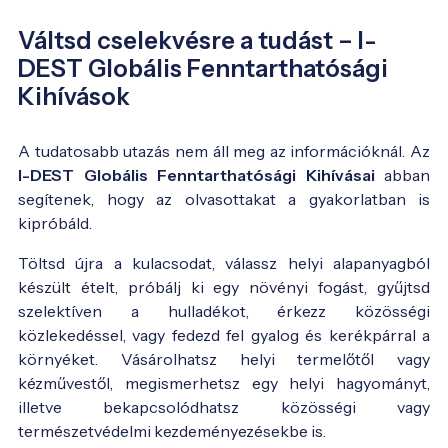
Váltsd cselekvésre a tudást – I-
DEST Globális Fenntarthatósági
Kihívások
A tudatosabb utazás nem áll meg az információknál. Az
I-DEST Globális Fenntarthatósági Kihívásai
abban
segítenek, hogy az olvasottakat a gyakorlatban is
kipróbáld.
Töltsd újra a kulacsodat, válassz helyi alapanyagból
készült ételt, próbálj ki egy növényi fogást, gyűjtsd
szelektíven a hulladékot, érkezz közösségi
közlekedéssel, vagy fedezd fel gyalog és kerékpárral a
környéket. Vásárolhatsz helyi termelőtől vagy
kézművestől, megismerhetsz egy helyi hagyományt,
illetve bekapcsolódhatsz közösségi vagy
természetvédelmi kezdeményezésekbe is.