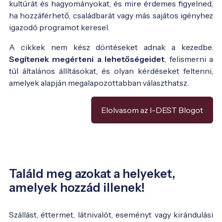
kultúrát és hagyományokat, és mire érdemes figyelned,
ha hozzáférhető, családbarát vagy más sajátos igényhez
igazodó programot keresel.
A cikkek nem kész döntéseket adnak a kezedbe.
Segítenek megérteni a lehetőségeidet
, felismerni a
túl általános állításokat, és olyan kérdéseket feltenni,
amelyek alapján megalapozottabban választhatsz.
Elolvasom az I-DEST Blogot
Találd meg azokat a helyeket,
amelyek hozzád illenek!
Szállást, éttermet, látnivalót, eseményt vagy kirándulási