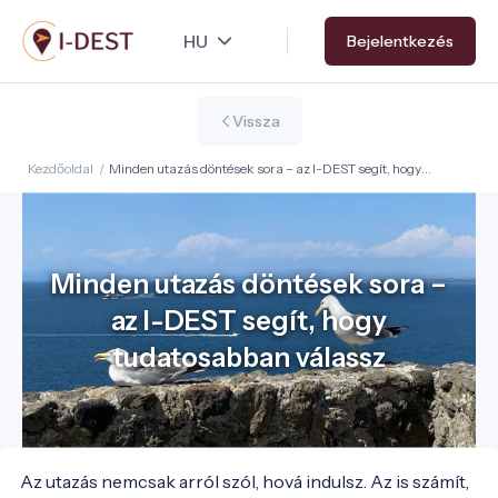
Ugrás
Bejelentkezés
a
tartalomra
Vissza
Kezdőoldal
/
Minden utazás döntések sora – az I-DEST segít, hogy
tudatosabban válassz
Minden utazás döntések sora –
az I-DEST segít, hogy
tudatosabban válassz
Az utazás nemcsak arról szól, hová indulsz. Az is számít, 