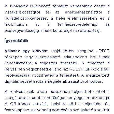
A kihívások különböző témákat kapcsolnak össze a
víztakarékosságtól és az energiahasználattól a
hulladékcsökkentésen, a helyi élelmiszereken és a
mobilitáson át a természetvédelemig, az
esélyegyenlőségig, a helyi kultúráig és az állatjólétig.
Így működik
Válassz egy kihívást
, majd keresd meg az I-DEST
térképén vagy a szolgáltatói adatlapokon, hol állnak
rendelkezésre a teljesítés feltételei. A feladatot a
helyszínen végezheted el, ahol az I-DEST QR-kódjának
beolvasásával rögzítheted a teljesítést. A megszerzett
digitális pecsét ezután megjelenik a saját profilodban.
A kihívás csak olyan helyszínen teljesíthető, ahol a
szolgáltató az adott lehetőséget ténylegesen biztosítja.
A QR-kódos aktiválás helyhez köti a teljesítést, és
összekapcsolja a vendég döntését a szolgáltató konkrét