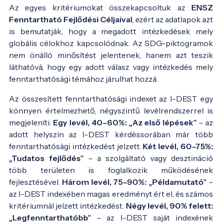
Az egyes kritériumokat összekapcsoltuk az
ENSZ
Fenntartható Fejlődési Céljaival
, ezért az adatlapok azt
is bemutatják, hogy a megadott intézkedések mely
globális célokhoz kapcsolódnak. Az SDG-piktogramok
nem önálló minősítést jelentenek, hanem azt teszik
láthatóvá, hogy egy adott válasz vagy intézkedés mely
fenntarthatósági témához járulhat hozzá.
Az összesített fenntarthatósági indexet az I-DEST egy
könnyen értelmezhető, négyszintű levélrendszerrel is
megjeleníti.
Egy levél, 40–60%: „Az első lépések”
– az
adott helyszín az I-DEST kérdéssorában már több
fenntarthatósági intézkedést jelzett.
Két levél, 60–75%:
„Tudatos fejlődés”
– a szolgáltató vagy desztináció
több területen is foglalkozik működésének
fejlesztésével.
Három levél, 75–90%: „Példamutató”
–
az I-DEST indexében magas eredményt ért el, és számos
kritériumnál jelzett intézkedést.
Négy levél, 90% felett:
„Legfenntarthatóbb”
– az I-DEST saját indexének