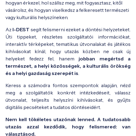
hogyan érkezel, hol szállsz meg, mit fogyasztasz, kitől 
vásárolsz, és hogyan viselkedsz a felkeresett természeti 
vagy kulturális helyszíneken.
Az
I-DEST
segít felismerni ezeket a döntési helyzeteket.
Úti tippeket, részletes szolgáltatói információkat,
interaktív térképeket, tematikus útvonalakat és játékos
kihívásokat kínál, hogy utazás közben ne csak új
helyeket fedezz fel, hanem
jobban megértsd a
természet, a helyi közösségek, a kulturális örökség
és a helyi gazdaság szerepét is
.
Keress a számodra fontos szempontok alapján, nézd
meg a szolgáltatók konkrét intézkedéseit, válassz
útvonalat, teljesíts helyszíni kihívásokat, és gyűjts
digitális pecséteket a tudatos döntéseidért.
Nem kell tökéletes utazónak lenned. A tudatosabb
utazás azzal kezdődik, hogy felismered: van
választásod.