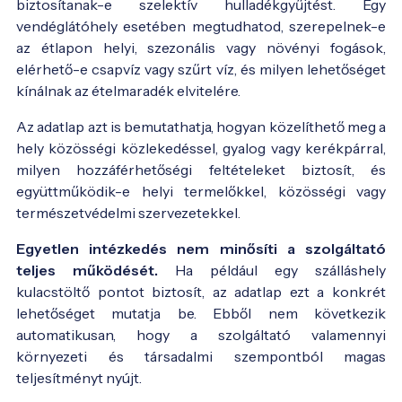
biztosítanak-e szelektív hulladékgyűjtést. Egy
vendéglátóhely esetében megtudhatod, szerepelnek-e
az étlapon helyi, szezonális vagy növényi fogások,
elérhető-e csapvíz vagy szűrt víz, és milyen lehetőséget
kínálnak az ételmaradék elvitelére.
Az adatlap azt is bemutathatja, hogyan közelíthető meg a
hely közösségi közlekedéssel, gyalog vagy kerékpárral,
milyen hozzáférhetőségi feltételeket biztosít, és
együttműködik-e helyi termelőkkel, közösségi vagy
természetvédelmi szervezetekkel.
Egyetlen intézkedés nem minősíti a szolgáltató
teljes működését.
Ha például egy szálláshely
kulacstöltő pontot biztosít, az adatlap ezt a konkrét
lehetőséget mutatja be. Ebből nem következik
automatikusan, hogy a szolgáltató valamennyi
környezeti és társadalmi szempontból magas
teljesítményt nyújt.