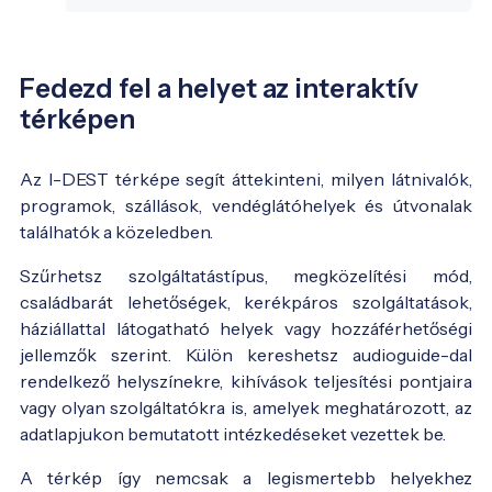
Fedezd fel a helyet az interaktív
térképen
Az I-DEST térképe segít áttekinteni, milyen látnivalók,
programok, szállások, vendéglátóhelyek és útvonalak
találhatók a közeledben.
Szűrhetsz szolgáltatástípus, megközelítési mód,
családbarát lehetőségek, kerékpáros szolgáltatások,
háziállattal látogatható helyek vagy hozzáférhetőségi
jellemzők szerint. Külön kereshetsz audioguide-dal
rendelkező helyszínekre, kihívások teljesítési pontjaira
vagy olyan szolgáltatókra is, amelyek meghatározott, az
adatlapjukon bemutatott intézkedéseket vezettek be.
A térkép így nemcsak a legismertebb helyekhez