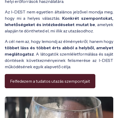
helyi erőforrások használatára.
Az I-DEST nem egyetlen általános jelzővel mondja meg,
hogy mi a helyes választás.
Konkrét szempontokat,
lehetőségeket és intézkedéseket mutat be
, amelyek
alapján te döntheted el, mi illik az utazásodhoz.
A cél nem az, hogy lemondj az élményekről, hanem hogy
többet láss és többet érts abból a helyből, amelyet
meglátogatsz
. A látogatók szemléletformálása és saját
döntéseik következményeinek felismerése az I-DEST
működésének egyik alapvető célja.
Felfedezem a tudatos utazás szempontjait