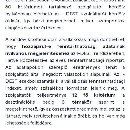
80 kritériumot tartalmazó szolgáltatói kérdőív
nyilvánosan elérhető az
I-DEST szolgáltatói kérdőív
oldalán
, így bárki megismerheti, milyen szempontok
alapján készül az értékelés.
A kérdőív kitöltése után a vállalkozás maga döntheti el,
hogy
hozzájárul-e fenntarthatósági adatainak
nyilvános megjelenítéséhez
az I-DEST rendszerében,
illetve közzéteszi-e az éves fenntarthatósági riportját.
Az adatlapokon szereplő eredmények tehát a
szolgáltató által megadott válaszokon alapulnak. Az I-
DEST ezekből számítja ki a vállalkozás fenntarthatósági
indexét, amely százalékos formában jelenik meg. A
szolgáltatók teljesítménye
12 fő kritérium
, a
desztinációké pedig
6 témakör
szerint is
megtekinthető, így az összesített eredmény mellett az is
látható, mely területeken állnak előrébb, és hol van még
lehetőség a fejlődésre.