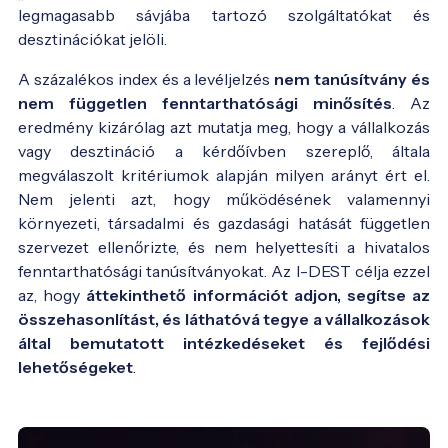
legmagasabb sávjába tartozó szolgáltatókat és
desztinációkat jelöli.
A százalékos index és a levéljelzés
nem tanúsítvány és
nem független fenntarthatósági minősítés
. Az
eredmény kizárólag azt mutatja meg, hogy a vállalkozás
vagy desztináció a kérdőívben szereplő, általa
megválaszolt kritériumok alapján milyen arányt ért el.
Nem jelenti azt, hogy működésének valamennyi
környezeti, társadalmi és gazdasági hatását független
szervezet ellenőrizte, és nem helyettesíti a hivatalos
fenntarthatósági tanúsítványokat. Az I-DEST célja ezzel
az, hogy
áttekinthető információt adjon, segítse az
összehasonlítást, és láthatóvá tegye a vállalkozások
által bemutatott intézkedéseket és fejlődési
lehetőségeket
.