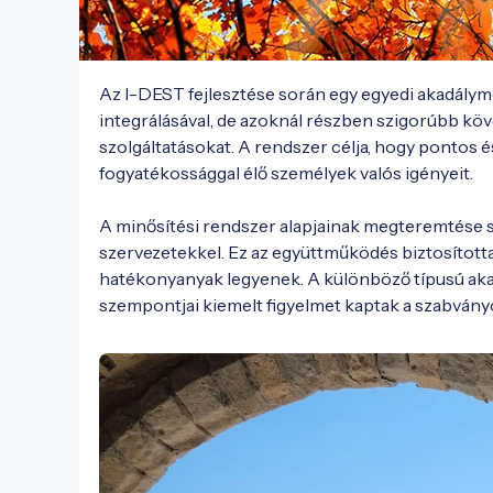
Az I-DEST fejlesztése során egy egyedi akadályme
integrálásával, de azoknál részben szigorúbb köv
szolgáltatásokat. A rendszer célja, hogy pontos 
fogyatékossággal élő személyek valós igényeit.

A minősítési rendszer alapjainak megteremtése s
szervezetekkel. Ez az együttműködés biztosította
hatékonyanyak legyenek. A különböző típusú akadá
szempontjai kiemelt figyelmet kaptak a szabván