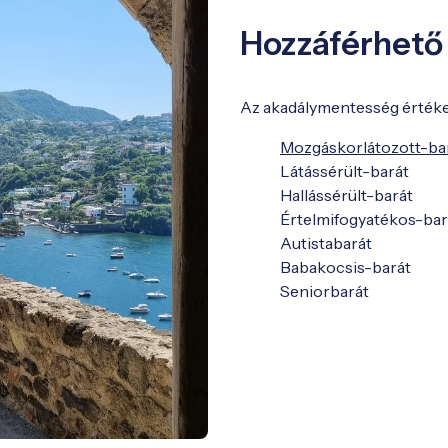
Hozzáférhető
Az akadálymentesség értékel
Mozgáskorlátozott-ba
Látássérült-barát
Hallássérült-barát
Értelmifogyatékos-bar
Autistabarát
Babakocsis-barát
Seniorbarát