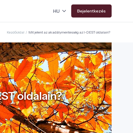
Bejelentkezés
Kezdőoldal
/
Mit jelent az akadálymentesség az I-DEST oldalain?
EST oldalain?