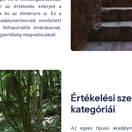
úl az értékelés kiterjed a
ra és az élményre is. Ez a
adálymentesnek minősített
 felhasználók elvárásainak,
egyenlőség megvalósulását.
Értékelési s
kategóriái
Az egyes típusú akadály