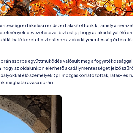
ntességi értékelési rendszert alakítottunk ki, amely a nemze
etelmények bevezetésével biztosítja, hogy az akadállyal élő em
és átlátható keretet biztosítson az akadálymentesség értékel
orán szoros együttműködés valósult meg a fogyatékossággal é
, hogy az oldalunkon elérhető akadálymentességet jelző szűrők
lyokkal élő személyek (pl. mozgáskorlátozottak, látás- és hall
yok meghatározása során.