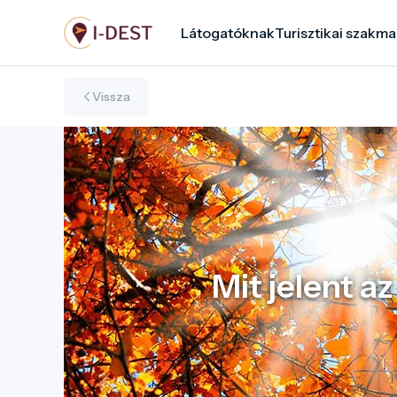
Ugrás
Látogatóknak
Turisztikai szakma
a
tartalomra
Vissza
Mit jelent a