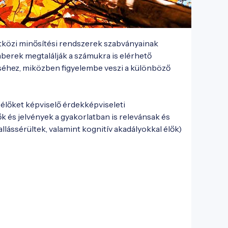
tközi minősítési rendszerek szabványainak 
berek megtalálják a számukra is elérhető 
éséhez, miközben figyelembe veszi a különböző 
lőket képviselő érdekképviseleti 
 és jelvények a gyakorlatban is relevánsak és 
ássérültek, valamint kognitív akadályokkal élők) 