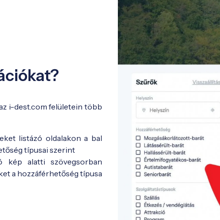
ációkat?
 i-dest.com felületein több
yeket listázó oldalakon a bal
etőség típusai szerint
ó kép alatti szövegsorban
eket a hozzáférhetőség típusa