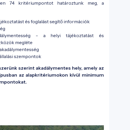
sen 74 kritériumpontot határoztunk meg, a
ájékoztatást és foglalást segítő információk
ség
álymentesség - a helyi tájékoztatást és
szközök megléte
 akadálymentesség
állalási szempontok
dszerünk szerint akadálymentes hely, amely az
ípusban az alapkritériumokon kívül minimum
iumpontokat.