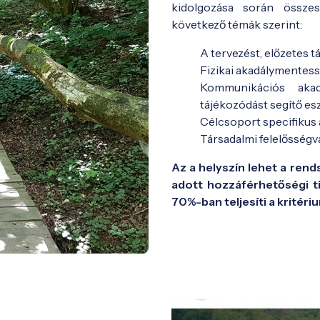
kidolgozása során össze
következő témák szerint:
A tervezést, előzetes t
Fizikai akadálymentes
Kommunikációs akad
tájékozódást segítő e
Célcsoport specifikus
Társadalmi felelősségv
Az a helyszín lehet a ren
adott hozzáférhetőségi t
70%-ban teljesíti a kritér