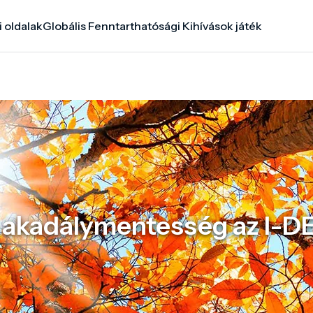
i oldalak
Globális Fenntarthatósági Kihívások játék
z akadálymentesség az I-D