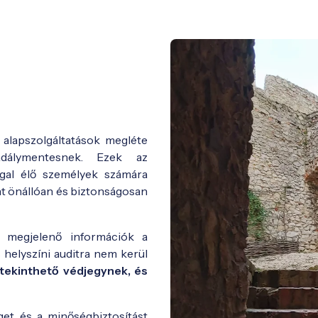
 alapszolgáltatások megléte
dálymentesnek. Ezek az
ggal élő személyek számára
nt önállóan és biztonságosan
 megjelenő információk a
 helyszíni auditra nem kerül
tekinthető védjegynek, és
get és a minőségbiztosítást