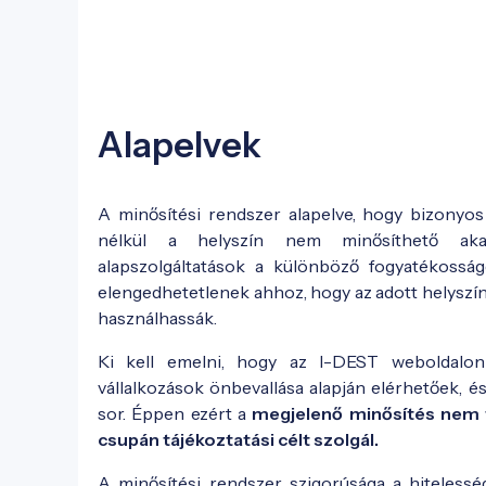
Alapelvek
A minősítési rendszer alapelve, hogy bizonyos
nélkül a helyszín nem minősíthető aka
alapszolgáltatások a különböző fogyatékossá
elengedhetetlenek ahhoz, hogy az adott helyszí
használhassák.
Ki kell emelni, hogy az I-DEST weboldalon
vállalkozások önbevallása alapján elérhetőek, és
sor. Éppen ezért a
megjelenő minősítés nem 
csupán tájékoztatási célt szolgál.
A minősítési rendszer szigorúsága a hitelessé