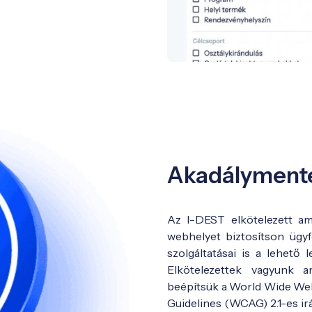
Akadálymente
Az I-DEST elkötelezett am
webhelyet biztosítson ügyf
szolgáltatásai is a lehető
Elkötelezettek vagyunk a
beépítsük a World Wide We
Guidelines (WCAG) 2.1-es ir