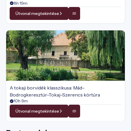
8h 19m
Útvonal megtekintése
A tokaji borvidék klasszikusa: Mád–
Bodrogkeresztúr–Tokaj–Szerencs körtúra
10h 9m
Útvonal megtekintése