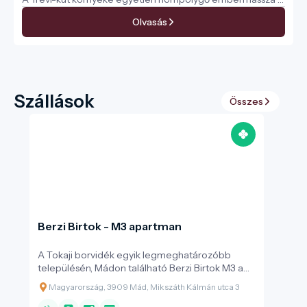
tűző napon, ahol a kövekről visszaverődő hőség leginkább
Olvasás
egy pizzasütő belső melegére emlékeztet. Sokan mégis
ott állnak, szorosan követve a feszített útitervet –
Colosseum délután, Vatikán másnap –, miközben az
élmény lassan fizikai állóképességi tesztté alakul.
Szállások
Összes
Berzi Birtok - M3 apartman
A Tokaji borvidék egyik legmeghatározóbb
településén, Mádon található Berzi Birtok M3 a
modern kényelem és a tradicionális borvidéki
Magyarország, 3909 Mád, Mikszáth Kálmán utca 3
hangulat ötvözete. A szálláshely kialakításakor
elsődleges szempont volt a családok és baráti