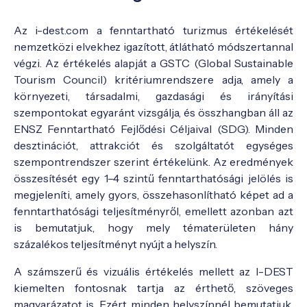
Az i-dest.com a fenntartható turizmus értékelését
nemzetközi elvekhez igazított, átlátható módszertannal
végzi. Az értékelés alapját a GSTC (Global Sustainable
Tourism Council) kritériumrendszere adja, amely a
környezeti, társadalmi, gazdasági és irányítási
szempontokat egyaránt vizsgálja, és összhangban áll az
ENSZ Fenntartható Fejlődési Céljaival (SDG). Minden
desztinációt, attrakciót és szolgáltatót egységes
szempontrendszer szerint értékelünk. Az eredmények
összesítését egy 1–4 szintű fenntarthatósági jelölés is
megjeleníti, amely gyors, összehasonlítható képet ad a
fenntarthatósági teljesítményről, emellett azonban azt
is bemutatjuk, hogy mely tématerületen hány
százalékos teljesítményt nyújt a helyszín.
A számszerű és vizuális értékelés mellett az I-DEST
kiemelten fontosnak tartja az érthető, szöveges
magyarázatot is. Ezért minden helyszínnél bemutatjuk,