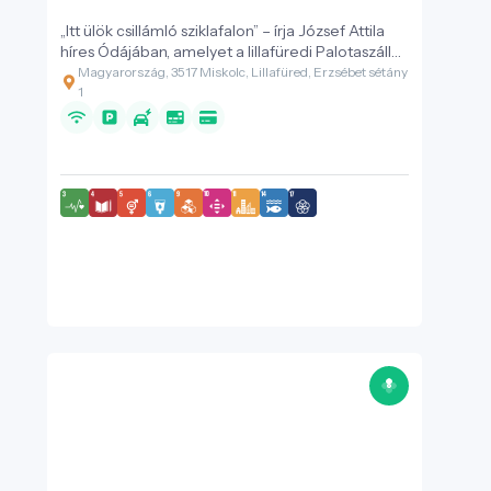
„Itt ülök csillámló sziklafalon” – írja József Attila
híres Ódájában, amelyet a lillafüredi Palotaszálló
ihletett.
Magyarország, 3517 Miskolc, Lillafüred, Erzsébet sétány
1