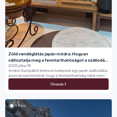
Zöld vendéglátás japán módra: Hogyan
változtatja meg a fenntarthatóságot a szállodák
2026 július 18
új generációja
Amikor Európából érkezve belépünk egy japán szállodába,
azonnal szembetűnik, hogy a fenntarthatóság náluk nem
csupán egy jól hangzó marketingfogás, hanem a
Olvasás
mindennapi működés alapja, amit kiválóan kommunikálnak
is a vendégek felé. A szigetország modern láncai rendkívül
szorosan igazodnak az ENSZ által meghatározott globális
fenntartható fejlődési célokhoz, az úgynevezett SDG-khez.
Mindezt úgy teszik, hogy a környezetvédelmi
5 Perc
szempontokat ötvözik a legendás japán
vendégszeretettel és a praktikummal. Az eredmény egy