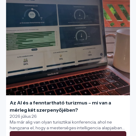
Az AI és a fenntartható turizmus – mi van a
mérleg két szerpenyőjében?
2026 július 26
Ma már alig van olyan turisztikai konferencia, ahol ne
hangzana el, hogy a mesterséges intelligencia alapjaiban
változtatja meg az ágazat működését. Néhány előadással