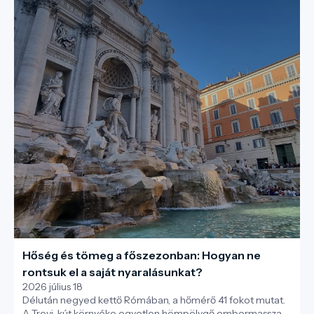
olyan utazási élmény, amely kézzelfoghatóan mutatja meg,
hogyan lehet egy szálloda egyszerre kényelmes és
bolygóbarát.
Hőség és tömeg a főszezonban: Hogyan ne
rontsuk el a saját nyaralásunkat?
2026 július 18
Délután negyed kettő Rómában, a hőmérő 41 fokot mutat.
A Trevi-kút környéke egyetlen hömpölygő embermassza a