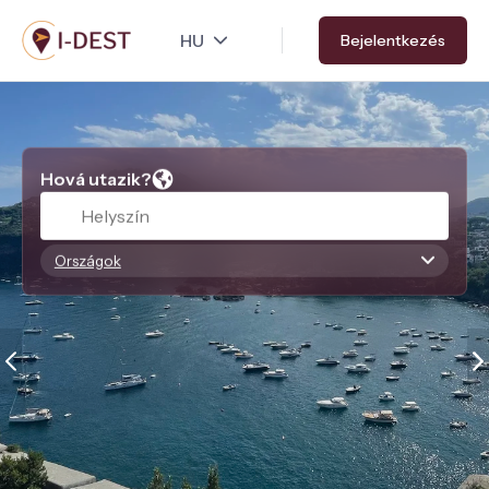
Ugrás
Bejelentkezés
a
tartalomra
Hová utazik?
Országok