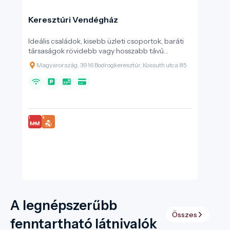
Keresztúri Vendégház
Ideális családok, kisebb üzleti csoportok, baráti
társaságok rövidebb vagy hosszabb távú
tartózkodására. Nyugodt, csendes belső
Magyarország, 3916 Bodrogkeresztúr, Kossuth utca 85
udvarban található, biztonságos, gyerekbarát,
akadálymentesített szállás.
A legnépszerűbb
Összes
fenntartható látnivalók