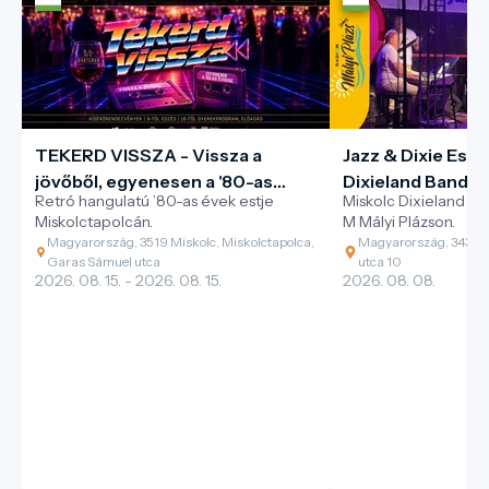
TEKERD VISSZA - Vissza a
Jazz & Dixie Est |
jövőből, egyenesen a '80-as
Dixieland Band
Retró hangulatú ’80-as évek estje
Miskolc Dixieland B
évekbe
Miskolctapolcán.
M Mályi Plázson.
Magyarország, 3519 Miskolc, Miskolctapolca,
Magyarország, 3434 M
Garas Sámuel utca
utca 10
2026. 08. 15. - 2026. 08. 15.
2026. 08. 08.