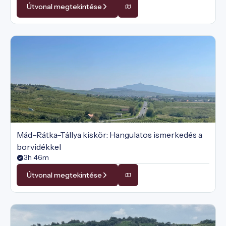
Útvonal megtekintése
Mád–Rátka–Tállya kiskör: Hangulatos ismerkedés a
borvidékkel
3h 46m
Útvonal megtekintése