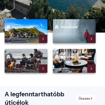
Desztinációk
Attrakciók
Események
Gasztronómia
A legfenntarthatóbb
Összes
úticélok