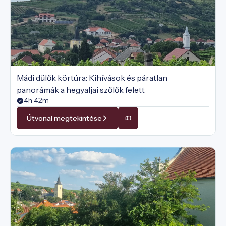
Mádi dűlők körtúra: Kihívások és páratlan
panorámák a hegyaljai szőlők felett
4h 42m
Útvonal megtekintése