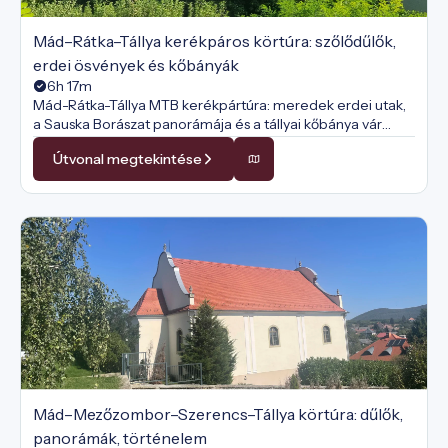
Mád–Rátka–Tállya kerékpáros körtúra: szőlődűlők,
erdei ösvények és kőbányák
6h 17m
Mád-Rátka-Tállya MTB kerékpártúra: meredek erdei utak,
a Sauska Borászat panorámája és a tállyai kőbánya vár
ezen a sportos, szőlődűlős körtúrán.
Útvonal megtekintése
Mád–Mezőzombor–Szerencs–Tállya körtúra: dűlők,
panorámák, történelem