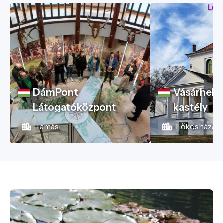
DámPont
Vásárhelyi
Látogatóközpont
kastély
Tamási
Lőkösháza