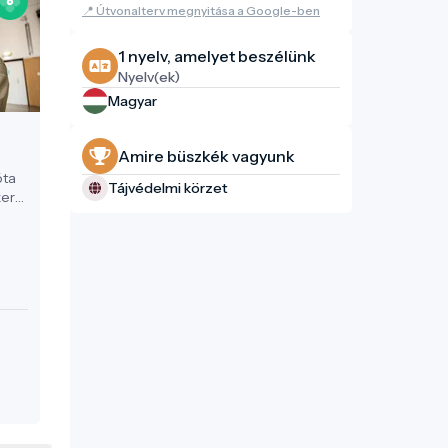
📍 Útvonalterv megnyitása a Google-ben
1 nyelv, amelyet beszélünk
Nyelv(ek)
Magyar
Amire büszkék vagyunk
óta
Tájvédelmi körzet
kere
hol
adi
eni
s
és
 az
a