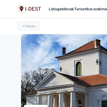
Ugrás
Látogatóknak
Turisztikai szakma
a
tartalomra
Vissza