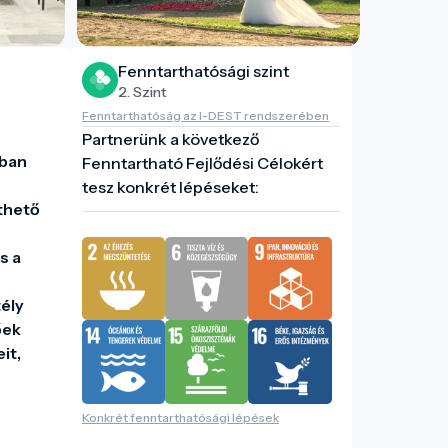
Fenntarthatósági szint
2. Szint
Fenntarthatóság az I-DEST rendszerében
Partnerünk a következő
ban 
Fenntartható Fejlődési Célokért
tesz konkrét lépéseket:
hető 
 a 
ély 
ek 
t, 
 
Konkrét fenntarthatósági lépések