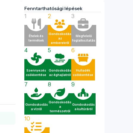
Fenntarthatósági lépések
1
2
3
Gondoskodás
Ételek és
Megfelelő
az
termékek
foglalkoztatás
emberekről
4
5
6
Szennyezés
Gondoskodás
Hulladék
csökkentése
az éghajlatról
csökkentése
7
8
9
Gondoskodás
Gondoskodás
Gondoskodás
a
a vízről
a kultúráról
természetről
10