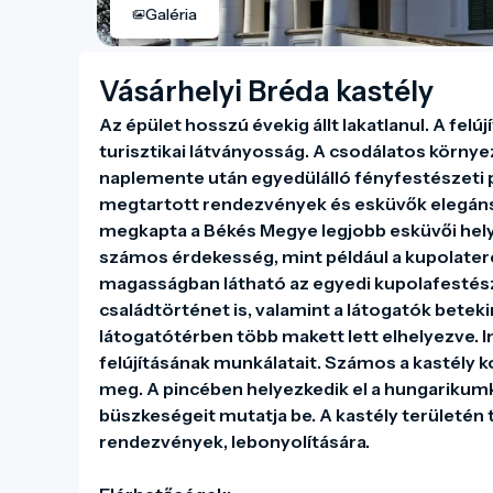
Galéria
Vásárhelyi Bréda kastély
Az épület hosszú évekig állt lakatlanul. A fel
turisztikai látványosság. A csodálatos körny
naplemente után egyedülálló fényfestészeti p
megtartott rendezvények és esküvők elegáns é
megkapta a Békés Megye legjobb esküvői hely
számos érdekesség, mint például a kupolater
magasságban látható az egyedi kupolafestész
családtörténet is, valamint a látogatók betek
látogatótérben több makett lett elhelyezve. Int
felújításának munkálatait. Számos a kastély k
meg. A pincében helyezkedik el a hungarikum
büszkeségeit mutatja be. A kastély területén 
rendezvények, lebonyolítására.
