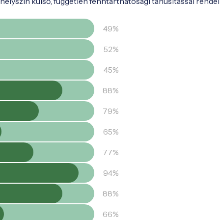
elyszín külső, független fenntarthatósági tanúsítással rendel
49%
52%
45%
88%
79%
65%
77%
94%
88%
66%