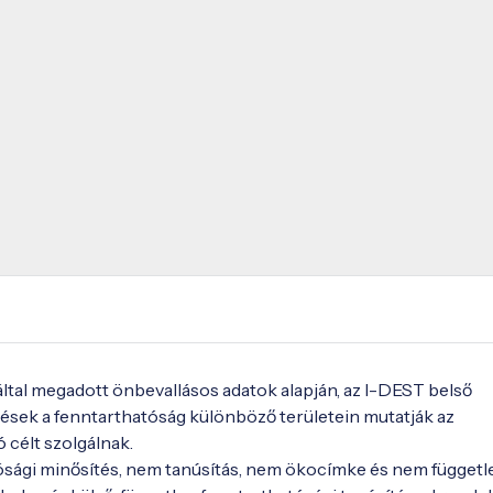
Színtérben, előre egyeztetett
időpontban. Időpont kérhető a
művésztől tárlatvezetés céljából.
Elérhetőségek: (30) 209 43-57
corvus.classica@gmail.com
http://www.granitcorvus-classica.hu
fbclid=IwY2xjawHtsh1leHRuA2Fl
gDBvAtvrdmOjMA_aem_1iY_ZUA50
https://www.facebook.com/robert.c
 által megadott önbevallásos adatok alapján, az I-DEST belső
ések a fenntarthatóság különböző területein mutatják az
ó célt szolgálnak.
ósági minősítés, nem tanúsítás, nem ökocímke és nem függetl