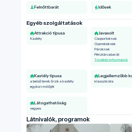
Felnőttbarát
Idősek
Egyéb szolgáltatások
Attrakció típusa
Javasolt
Kastély
Csoportoknak
Gyerekeknek
Pároknak
Pénztárcabarát
További információ
Kastély típusa
Legjellemzőbb k
a belső terek őrzik a kastély
klasszikista
egykori miliőjét
Látogathatóság
vegyes
Látnivalók, programok