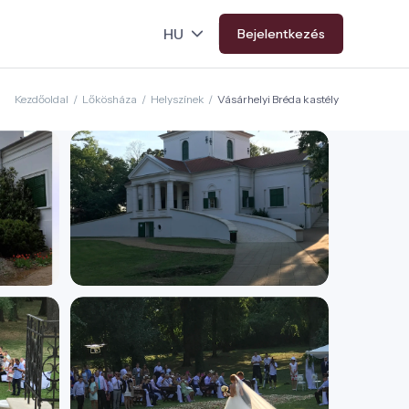
Bejelentkezés
Kezdőoldal
/
Lőkösháza
/
Helyszínek
/
Vásárhelyi Bréda kastély