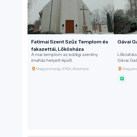
Fatimai Szent Szűz Templom és
Gávai G
fakazettái, Lőkösháza
A mai templom az eddigi szerény
Lőkösházá
imaház helyett épült.
Gávai Gaá
szobrot a 
Magyarország, 5743 Lőkösháza
Magyaro