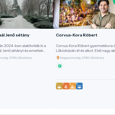
aál Jenő sétány
Corvus-Kora Róbert
n 2024-ben alakították ki a
Corvus-Kora Róbert gyermekkora 
l Jenő sétányt és emeltek
Lőkösházán él és alkot. Első nagy si
polihiszor tisztelelére.
16 éves korában Budapesten volt, a
rszág, 5743 Lőkösháza
Magyarország, 5743 Lőkösháza
egyik képét oklevéllel jutalmazták.
Nagy hatással volt rá a reneszánsz
művészet és a németalföldi 17.száz
művészek, szeretett volna úgy fest
ahogyan ők. Több köztéri szobrot é
emlékművet készített márványból 
mészkőből.Mindig is imádta a
monumentális életnagyságú
ábrázolást, ezért úgy döntött, hogy
1996-os Magyar Millecentenáriumr
megfesti első 9x4,5 méteres
panorámaképet. Összesen 9