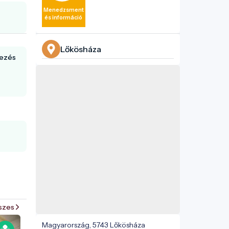
Menedzsment
és információ
Lőkösháza
kezés
szes
Magyarország, 5743 Lőkösháza