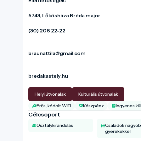
Elérhetőségek: 

5743, Lőkösháza Bréda major

(30) 206 22-22

braunattila@gmail.com

bredakastely.hu

Helyi útvonalak
Kulturális útvonalak
Erős, kódolt WIFI
Készpénz
Ingyenes kül
Célcsoport
Osztálykirándulás
Családok nagyo
gyerekekkel