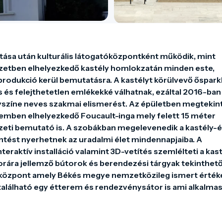
újítása után kulturális látogatóközpontként működik, mint 
ezetben elhelyezkedő kastély homlokzatán minden este, 
rodukció kerül bemutatásra. A kastélyt körülvevő őspark
s felejthetetlen emlékekké válhatnak, ezáltal 2016-ban 
színe neves szakmai elismerést. Az épületben megtekint
emben elhelyezkedő Foucault-inga mely felett 15 méter 
eti bemutató is. A szobákban megelevenedik a kastély-és
intést nyerhetnek az uradalmi élet mindennapjaiba. A 
eraktív installáció valamint 3D-vetítés szemlélteti a kast
orára jellemző bútorok és berendezési tárgyak tekinthető
központ amely Békés megye nemzetközileg ismert értékei
található egy étterem és rendezvénysátor is ami alkalmas