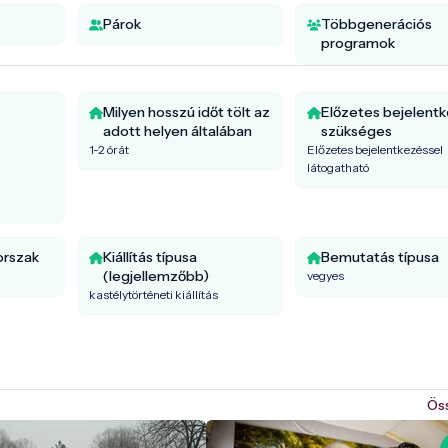
Párok
Többgenerációs
programok
Milyen hosszú időt tölt az
Előzetes bejelent
adott helyen általában
szükséges
1-2 órát
Előzetes bejelentkezéssel
látogatható
orszak
Kiállítás típusa
Bemutatás típusa
(legjellemzőbb)
vegyes
kastélytörténeti kiállítás
Ös