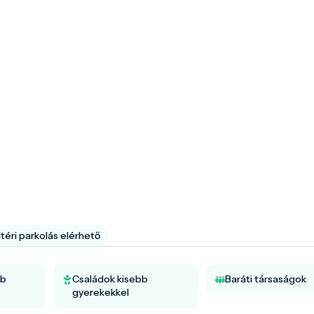
téri parkolás elérhető
bb
Családok kisebb
Baráti társaságok
gyerekekkel