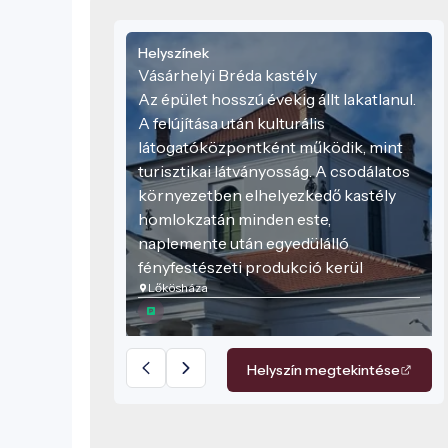
Helyszínek
Vásárhelyi Bréda kastély
Az épület hosszú évekig állt lakatlanul.
A felújítása után kulturális
látogatóközpontként működik, mint
turisztikai látványosság. A csodálatos
környezetben elhelyezkedő kastély
homlokzatán minden este,
naplemente után egyedülálló
fényfestészeti produkció kerül
Lőkösháza
bemutatásra. A kastélyt körülvevő
ősparkban megtartott rendezvények
és esküvők elegáns és felejthetetlen
emlékekké válhatnak, ezáltal 2016-ban
Helyszín megtekintése
megkapta a Békés Megye legjobb
esküvői helyszíne neves szakmai
elismerést. Az épületben