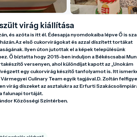
ült virág kiállítása
, és azóta is itt él. Édesapja nyomdokaiba lépve Ő is sz
ázán.Az első cukorvirágokat és azzal díszített tortákat 
aságának. Ilyen úton jutottak el a képek településünk 
z. Ő bíztatta hogy 2015-ben induljon a Békéscsabai Mun
takészítő versenyen, ahol különdíjat kapott az „Unokám 
égzett egy cukorvirág készítő tanfolyamot is. Itt ismerk
rmegyei Culinary Team egyik tagjával.D. Zoltán felfigyel
 virág díszeket az asztalukra az Erfurti Szakácsolimpiára
falunapi tortáját.

ándor Közösségi Színtérben.

téri parkolás elérhető