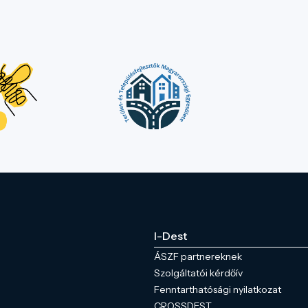
I-Dest
ÁSZF partnereknek
Szolgáltatói kérdőív
Fenntarthatósági nyilatkozat
CROSSDEST