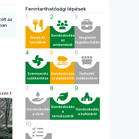
Fenntarthatósági lépések
1
2
3
tölt az
ában
Gondoskodás
Ételek és
Megfelelő
az
termékek
foglalkoztatás
emberekről
4
5
6
Szennyezés
Gondoskodás
Hulladék
csökkentése
az éghajlatról
csökkentése
7
8
9
szes
Gondoskodás
Gondoskodás
Gondoskodás
a
a vízről
a kultúráról
természetről
10