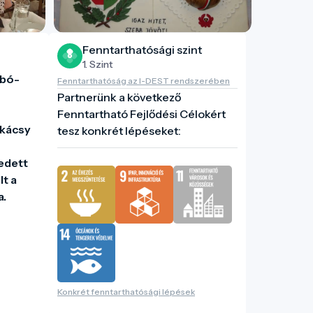
Fenntarthatósági szint
1. Szint
abó-
Fenntarthatóság az I-DEST rendszerében
Partnerünk a következő
Fenntartható Fejlődési Célokért
kácsy 
tesz konkrét lépéseket:
edett 
t a 
.

Konkrét fenntarthatósági lépések