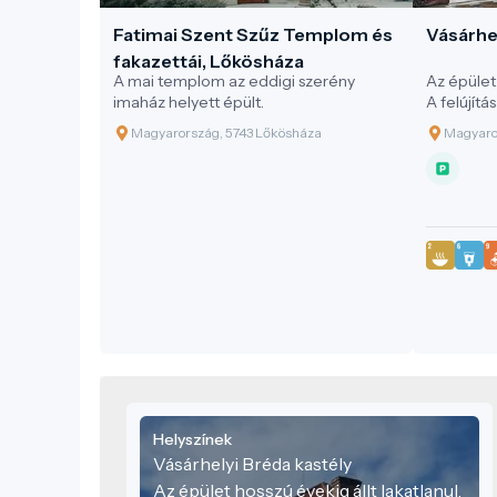
Fatimai Szent Szűz Templom és
Vásárhel
fakazettái, Lőkösháza
A mai templom az eddigi szerény
Az épület 
imaház helyett épült.
A felújítás
látogatók
Magyarország, 5743 Lőkösháza
Magyaro
turisztika
környezet
homlokza
után egye
produkció
körülvevő
rendezvén
felejthet
ezáltal 
Megye leg
szakmai e
megtekin
mint péld
elhelyezk
Helyszínek
15 méter 
egyedi ku
Vásárhelyi Bréda kastély
szobákba
Az épület hosszú évekig állt lakatlanul.