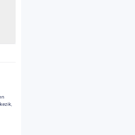
en
kezik,