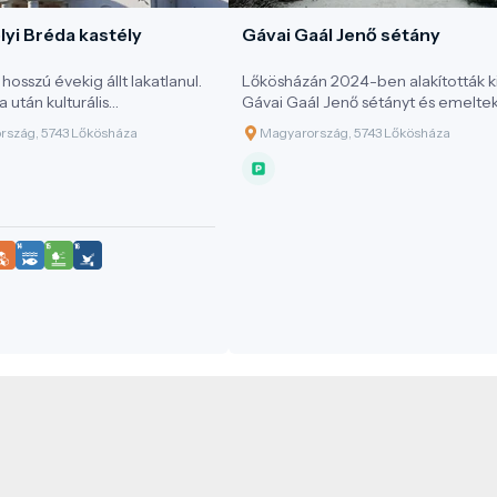
yi Bréda kastély
Gávai Gaál Jenő sétány
hosszú évekig állt lakatlanul.
Lőkösházán 2024-ben alakították ki
a után kulturális
Gávai Gaál Jenő sétányt és emelte
özpontként működik, mint
szobrot a polihiszor tisztelelére.
rszág, 5743 Lőkösháza
Magyarország, 5743 Lőkösháza
i látványosság. A csodálatos
ben elhelyezkedő kastély
tán minden este, naplemente
dülálló fényfestészeti
 kerül bemutatásra. A kastélyt
 ősparkban megtartott
yek és esküvők elegáns és
etlen emlékekké válhatnak,
2016-ban megkapta a Békés
jobb esküvői helyszíne neves
lismerést. Az épületben
thető számos érdekesség,
ául a kupolateremben
edő Foucault-inga mely felett
magasságban látható az
polafestészeti bemutató is. A
n megelevenedik a kastély-és