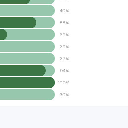
40%
88%
69%
39%
37%
94%
100%
30%