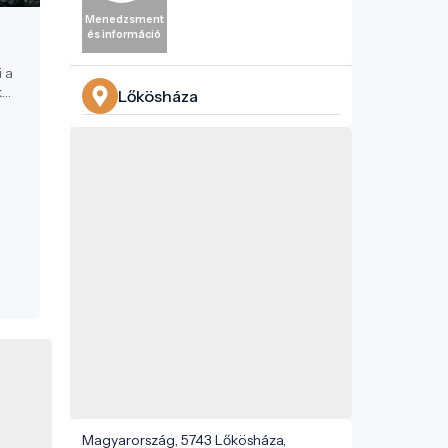
Menedzsment
és információ
 a
k
Lőkösháza
Magyarország, 5743 Lőkösháza,