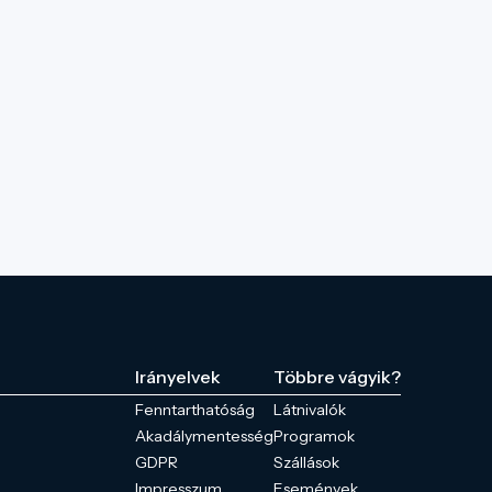
Irányelvek
Többre vágyik?
Fenntarthatóság
Látnivalók
Akadálymentesség
Programok
GDPR
Szállások
Impresszum
Események