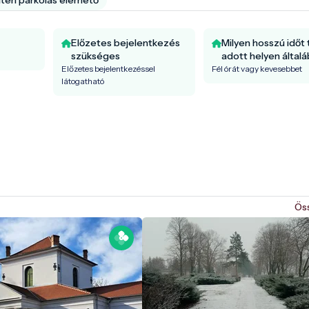
Előzetes bejelentkezés
Milyen hosszú időt 
szükséges
adott helyen által
Előzetes bejelentkezéssel
Fél órát vagy kevesebbet
látogatható
Ös