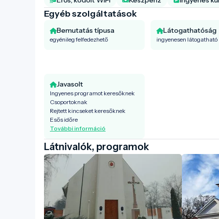
Egyéb szolgáltatások
Bemutatás típusa
Látogathatóság
egyénileg felfedezhető
ingyenesen látogatható
Javasolt
Ingyenes programot keresőknek
Csoportoknak
Rejtett kincseket keresőknek
Esős időre
További információ
Látnivalók, programok