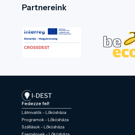
Partnereink
Fedezze fel!
Látnivalók - Lőkösháza
Programok - Lőkösháza
Szállások - Lőkösháza
Események - Lőkösháza