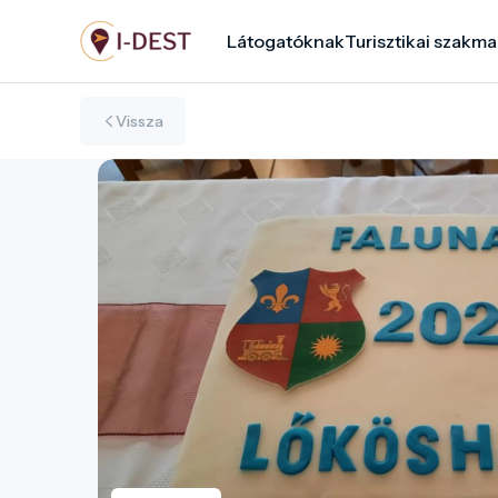
Ugrás
Látogatóknak
Turisztikai szakma
a
tartalomra
Vissza