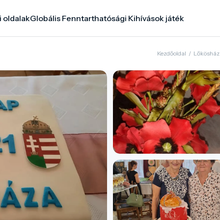
i oldalak
Globális Fenntarthatósági Kihívások játék
Kezdőoldal
/
Lőkösház