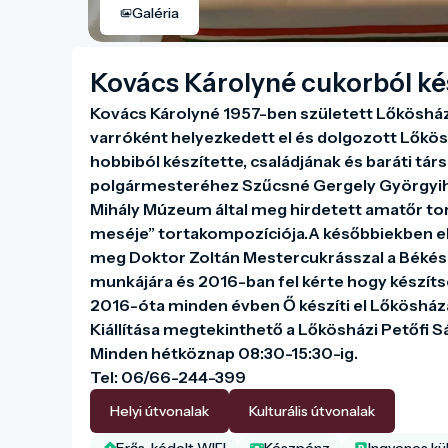
Galéria
Kovács Károlyné cukorból kész
Kovács Károlyné 1957-ben született Lőkösházán
varróként helyezkedett el és dolgozott Lőkösh
hobbiból készítette, családjának és baráti társ
polgármesteréhez Szűcsné Gergely Györgyihe
Mihály Múzeum által meg hirdetett amatőr tor
meséje” tortakompozíciója.A későbbiekben elv
meg Doktor Zoltán Mestercukrásszal a Békés Vá
munkájára és 2016-ban fel kérte hogy készítsen
2016-óta minden évben Ő készíti el Lőkösháza 
Kiállítása megtekinthető a Lőkösházi Petőfi S
Minden hétköznap 08:30-15:30-ig.

Tel: 06/66-244-399
Helyi útvonalak
Kulturális útvonalak
Erős, kódolt WIFI
Készpénz
Ingyenes kül