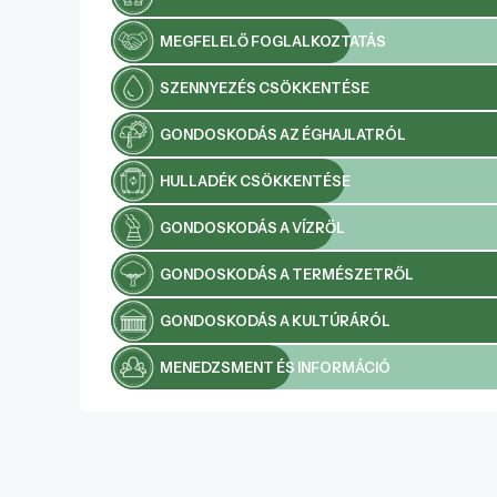
Lőkösháza Bréda major (30) 206 22-
22 braunattila@gmail.com
MEGFELELŐ FOGLALKOZTATÁS
bredakastely.hu
SZENNYEZÉS CSÖKKENTÉSE
GONDOSKODÁS AZ ÉGHAJLATRÓL
HULLADÉK CSÖKKENTÉSE
GONDOSKODÁS A VÍZRŐL
GONDOSKODÁS A TERMÉSZETRŐL
GONDOSKODÁS A KULTÚRÁRÓL
MENEDZSMENT ÉS INFORMÁCIÓ