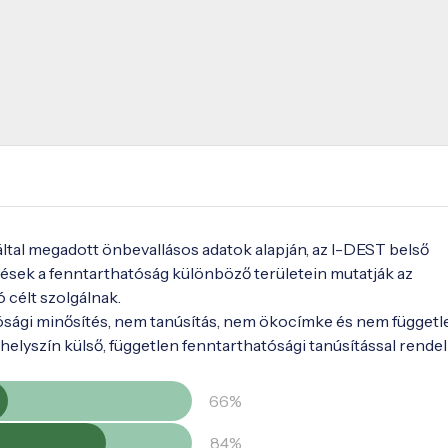
 által megadott önbevallásos adatok alapján, az I-DEST belső
ések a fenntarthatóság különböző területein mutatják az
ó célt szolgálnak.
ósági minősítés, nem tanúsítás, nem ökocímke és nem függetl
elyszín külső, független fenntarthatósági tanúsítással rendel
66%
84%