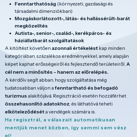
Fenntarthatóság
(környezeti, gazdasági és
társadalmi dimenziókban)
Mozgáskorlátozott-, látás- és hallássérült-barát
megközelítés
Autista-, senior-, család-, kerékpáros- és
háziállatbarát szolgáltatások
A kitöltést követően
azonnali értékelést
kap minden
kategóriában, százalékos eredményekkel, amely alapján
képet kaphat erősségeiről és fejlesztendő területeiről.
A
cél nem a minősítés – hanem az előrelépés.
A kérdőív segít abban, hogy szolgáltatása még
tudatosabban váljon a
fenntartható és befogadó
turizmus
alakítójává. Regisztráció esetén hozzáférhet
összehasonlító adatokhoz
, és láthatóvá teheti
elköteleződését
a vendégek számára is.
Ha regisztrál, a válaszait automatikusan
mentjük menet közben, így semmi sem vész
el!