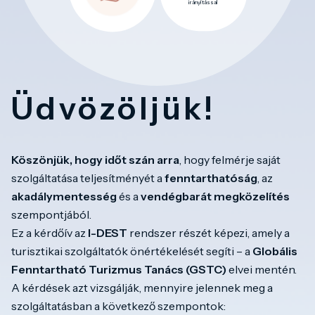
irányítással
Üdvözöljük!
Köszönjük, hogy időt szán arra
, hogy felmérje saját
szolgáltatása teljesítményét a
fenntarthatóság
, az
akadálymentesség
és a
vendégbarát megközelítés
szempontjából.
Ez a kérdőív az
I-DEST
rendszer részét képezi, amely a
turisztikai szolgáltatók önértékelését segíti – a
Globális
Fenntartható Turizmus Tanács (GSTC)
elvei mentén.
A kérdések azt vizsgálják, mennyire jelennek meg a
szolgáltatásban a következő szempontok: