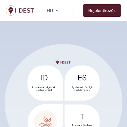
Ugrás
Bejelentkezés
a
tartalomra
Innovációval dolgozunk
Együtt a közösségi
zöldebb jövőért
szolidaritásért
Tervezünk átlátható